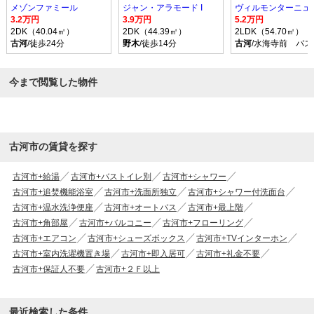
メゾンファミール
ジャン・アラモード I
ヴィルモンターニュ 
3.2万円
3.9万円
5.2万円
2DK（40.04㎡）
2DK（44.39㎡）
2LDK（54.70㎡）
古河
/徒歩24分
野木
/徒歩14分
古河
/水海寺前 バス
今まで閲覧した物件
古河市の賃貸を探す
古河市+給湯
古河市+バストイレ別
古河市+シャワー
古河市+追焚機能浴室
古河市+洗面所独立
古河市+シャワー付洗面台
古河市+温水洗浄便座
古河市+オートバス
古河市+最上階
古河市+角部屋
古河市+バルコニー
古河市+フローリング
古河市+エアコン
古河市+シューズボックス
古河市+TVインターホン
古河市+室内洗濯機置き場
古河市+即入居可
古河市+礼金不要
古河市+保証人不要
古河市+２Ｆ以上
最近検索した条件