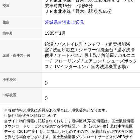
ＪＲ東北本線「古河」駅 上辺見南町２ バス
乗車時間15分 停歩8分
交通
ＪＲ東北本線「野木」駅 徒歩65分
茨城県古河市上辺見
住所
1985年1月
築年月
給湯 / バストイレ別 / シャワー / 追焚機能浴
室 / 洗面所独立 / シャワー付洗面台 / 温水洗浄
便座 / オートバス / 最上階 / 角部屋 / バルコニ
設備・条件の一例
ー / フローリング / エアコン / シューズボック
ス / TVインターホン / 室内洗濯機置き場 /
小学校区
()
中学校区
()
※各種情報と現状に差異がある場合は、現状優先となります。
※物件情報の学区情報について
当サイト物件情報に記載されております通学区域(学区)情報は、国土数値情報
ダウンロードサービスが提供する小学校区データ【2016年度】及び中学校区
データ【2016年度】を元に加工したものですので、記載情報が現在の学区域
と異なる場合がございます。国土数値情報ダウンロードサービスのWEBサイ