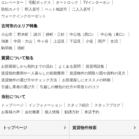
エレベーター
宅配ボックス
オートロック
TVインターホン
防犯カメラ
即入居可
ペット相談可
二人入居可
ウォークインクローゼット
古河市のエリア特集
小山市
野木町
諸川
静町・三杉
中心地（西口）
中心地（東口）
鴻巣
中田・大山
牛ヶ谷
上辺見
下辺見
小堤
関戸
女沼
駒羽根
境町
賃貸について知る
お部屋探しから契約までの流れ
よくある質問
賃貸用語集
賃貸契約費用や一人暮らしの初期費用
賃貸物件の間取り図や資料の見方
賃貸物件の選び方やチェック方法
お部屋探しにオススメの時期
引越し業者の選び方
引越しの梱包の仕方や荷造りのコツ
当社について
トップページ
インフォメーション
スタッフ紹介
スタッフブログ
お客様の声
会社概要
個人情報
勧誘方針
来店予約
トップページ
賃貸物件検索