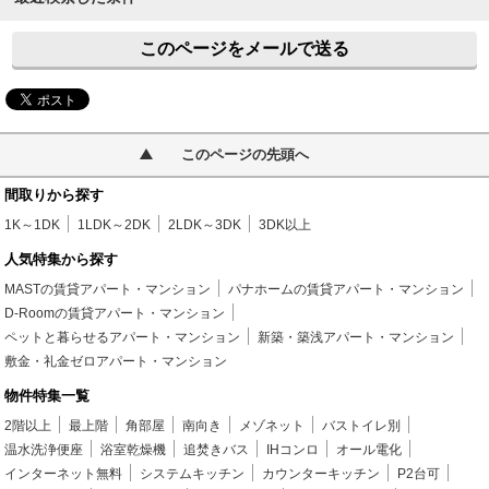
このページをメールで送る
このページの先頭へ
間取りから探す
1K～1DK
1LDK～2DK
2LDK～3DK
3DK以上
人気特集から探す
MASTの賃貸アパート・マンション
パナホームの賃貸アパート・マンション
D-Roomの賃貸アパート・マンション
ペットと暮らせるアパート・マンション
新築・築浅アパート・マンション
敷金・礼金ゼロアパート・マンション
物件特集一覧
2階以上
最上階
角部屋
南向き
メゾネット
バストイレ別
温水洗浄便座
浴室乾燥機
追焚きバス
IHコンロ
オール電化
インターネット無料
システムキッチン
カウンターキッチン
P2台可