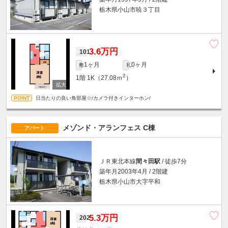
栃木県小山市暁３丁目
3.6万円
101
1ヶ月
0ヶ月
敷
礼
2
1階
1K（27.08ｍ
）
日当たりの良い角部屋☆/カメラ付きインターホン/
メゾンド・アランフェス C棟
アパート
ＪＲ東北本線
間々田駅
/ 徒歩7分
築年月2003年4月 / 2階建
栃木県小山市大字平和
5.3万円
202