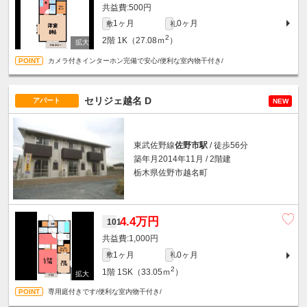
500円
1ヶ月
0ヶ月
敷
礼
2
2階
1K（27.08ｍ
）
カメラ付きインターホン完備で安心/便利な室内物干付き/
セリジェ越名 D
アパート
NEW
東武佐野線
佐野市駅
/ 徒歩56分
築年月2014年11月 / 2階建
栃木県佐野市越名町
4.4万円
101
1,000円
1ヶ月
0ヶ月
敷
礼
2
1階
1SK（33.05ｍ
）
専用庭付きです/便利な室内物干付き/