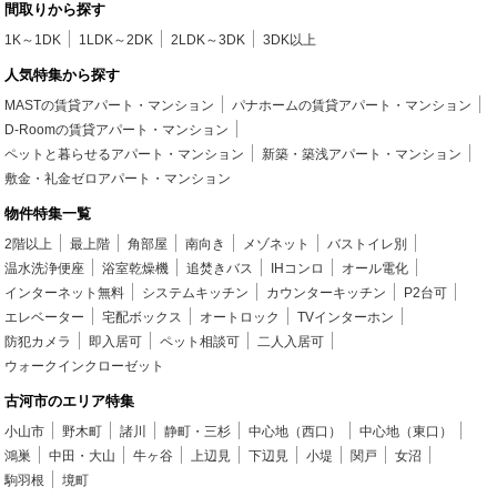
間取りから探す
1K～1DK
1LDK～2DK
2LDK～3DK
3DK以上
人気特集から探す
MASTの賃貸アパート・マンション
パナホームの賃貸アパート・マンション
D-Roomの賃貸アパート・マンション
ペットと暮らせるアパート・マンション
新築・築浅アパート・マンション
敷金・礼金ゼロアパート・マンション
物件特集一覧
2階以上
最上階
角部屋
南向き
メゾネット
バストイレ別
温水洗浄便座
浴室乾燥機
追焚きバス
IHコンロ
オール電化
インターネット無料
システムキッチン
カウンターキッチン
P2台可
エレベーター
宅配ボックス
オートロック
TVインターホン
防犯カメラ
即入居可
ペット相談可
二人入居可
ウォークインクローゼット
古河市のエリア特集
小山市
野木町
諸川
静町・三杉
中心地（西口）
中心地（東口）
鴻巣
中田・大山
牛ヶ谷
上辺見
下辺見
小堤
関戸
女沼
駒羽根
境町