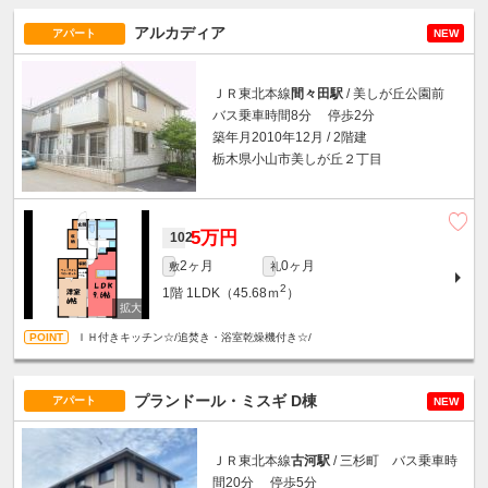
アルカディア
アパート
NEW
ＪＲ東北本線
間々田駅
/ 美しが丘公園前
バス乗車時間8分 停歩2分
築年月2010年12月 / 2階建
栃木県小山市美しが丘２丁目
5万円
102
2ヶ月
0ヶ月
敷
礼
2
1階
1LDK（45.68ｍ
）
ＩＨ付きキッチン☆/追焚き・浴室乾燥機付き☆/
プランドール・ミスギ D棟
アパート
NEW
ＪＲ東北本線
古河駅
/ 三杉町 バス乗車時
間20分 停歩5分