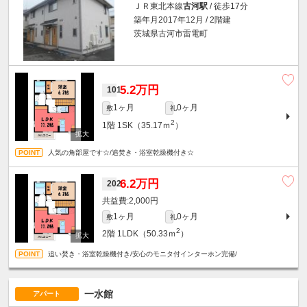
ＪＲ東北本線
古河駅
/ 徒歩17分
築年月2017年12月 / 2階建
茨城県古河市雷電町
5.2万円
101
1ヶ月
0ヶ月
敷
礼
2
1階
1SK（35.17ｍ
）
人気の角部屋です☆/追焚き・浴室乾燥機付き☆
6.2万円
202
2,000円
1ヶ月
0ヶ月
敷
礼
2
2階
1LDK（50.33ｍ
）
追い焚き・浴室乾燥機付き/安心のモニタ付インターホン完備/
一水館
アパート