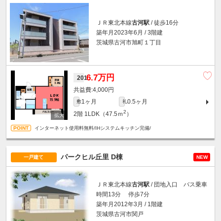
ＪＲ東北本線
古河駅
/ 徒歩16分
築年月2023年6月 / 3階建
茨城県古河市旭町１丁目
6.7万円
201
4,000円
1ヶ月
0.5ヶ月
敷
礼
2
2階
1LDK（47.5ｍ
）
インターネット使用料無料/IHシステムキッチン完備/
パークヒル丘里 D棟
一戸建て
NEW
ＪＲ東北本線
古河駅
/ 団地入口 バス乗車
時間13分 停歩7分
築年月2012年3月 / 1階建
茨城県古河市関戸