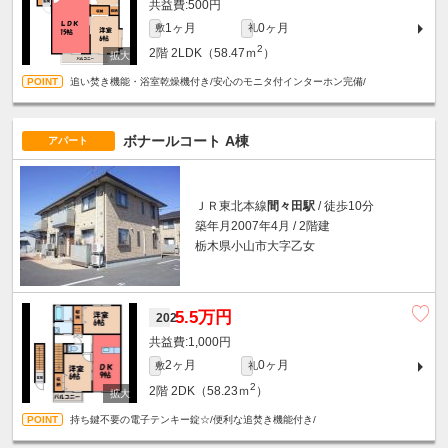
500円
1ヶ月
0ヶ月
敷
礼
2
2階
2LDK（58.47ｍ
）
追い焚き機能・浴室乾燥機付き/安心のモニタ付インターホン完備/
ボナールコート A棟
アパート
ＪＲ東北本線
間々田駅
/ 徒歩10分
築年月2007年4月 / 2階建
栃木県小山市大字乙女
5.5万円
202
1,000円
2ヶ月
0ヶ月
敷
礼
2
2階
2DK（58.23ｍ
）
持ち鍵不要の電子テンキー錠☆/便利な追焚き機能付き/