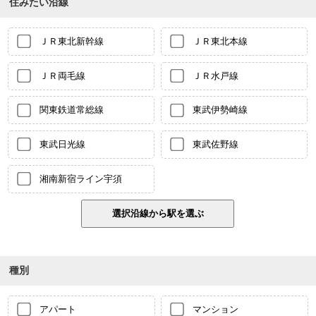
住みたい沿線
ＪＲ東北新幹線
ＪＲ東北本線
ＪＲ両毛線
ＪＲ水戸線
関東鉄道常総線
東武伊勢崎線
東武日光線
東武佐野線
湘南新宿ライン宇須
種別
アパート
マンション