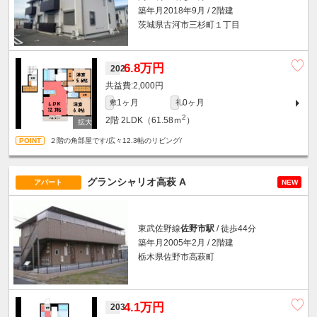
築年月2018年9月 / 2階建
茨城県古河市三杉町１丁目
6.8万円
202
2,000円
1ヶ月
0ヶ月
敷
礼
2
2階
2LDK（61.58ｍ
）
２階の角部屋です/広々12.3帖のリビング/
グランシャリオ高萩 A
アパート
NEW
東武佐野線
佐野市駅
/ 徒歩44分
築年月2005年2月 / 2階建
栃木県佐野市高萩町
4.1万円
203