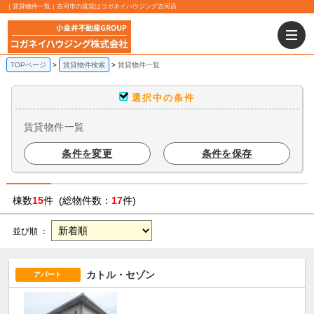
｜賃貸物件一覧｜古河市の賃貸はコガネイハウジング古河店
TOPページ
賃貸物件検索
賃貸物件一覧
選択中の条件
賃貸物件一覧
条件を変更
条件を保存
棟数
15
件 (総物件数：
17
件)
並び順 ：
カトル・セゾン
アパート