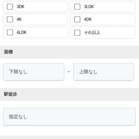
3DK
3LDK
4K
4DK
4LDK
それ以上
面積
～
駅徒歩