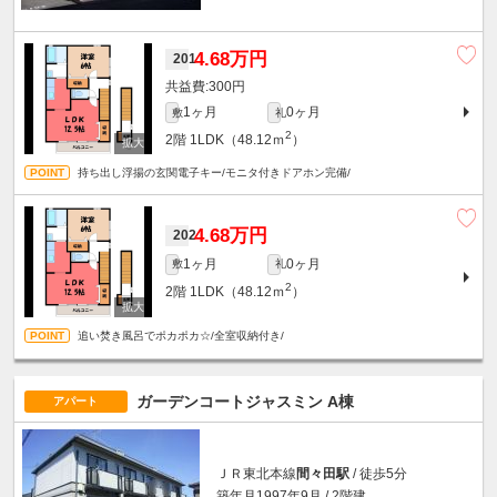
4.68万円
201
300円
1ヶ月
0ヶ月
敷
礼
2
2階
1LDK（48.12ｍ
）
持ち出し浮揚の玄関電子キー/モニタ付きドアホン完備/
4.68万円
202
1ヶ月
0ヶ月
敷
礼
2
2階
1LDK（48.12ｍ
）
追い焚き風呂でポカポカ☆/全室収納付き/
ガーデンコートジャスミン A棟
アパート
ＪＲ東北本線
間々田駅
/ 徒歩5分
築年月1997年9月 / 2階建