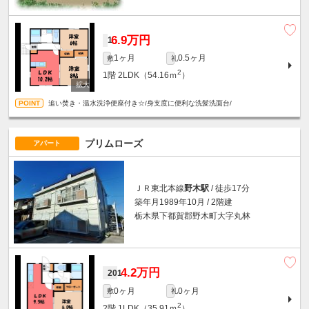
6.9万円
1
1ヶ月
0.5ヶ月
敷
礼
2
1階
2LDK（54.16ｍ
）
追い焚き・温水洗浄便座付き☆/身支度に便利な洗髪洗面台/
プリムローズ
アパート
ＪＲ東北本線
野木駅
/ 徒歩17分
築年月1989年10月 / 2階建
栃木県下都賀郡野木町大字丸林
4.2万円
201
0ヶ月
0ヶ月
敷
礼
2
2階
1LDK（35.91ｍ
）