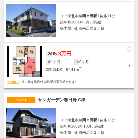
ＪＲ東北本線
間々田駅
/ 徒歩11分
築年月2001年3月 / 2階建
栃木県小山市南乙女２丁目
5.3万円
201
1ヶ月
0ヶ月
敷
礼
2
2階
3LDK（67.41ｍ
）
追い焚き風呂付き/洗髪洗面化粧台付き/
サンガーデン春日野 C棟
アパート
ＪＲ東北本線
間々田駅
/ 徒歩13分
築年月2002年10月 / 2階建
栃木県小山市南乙女２丁目