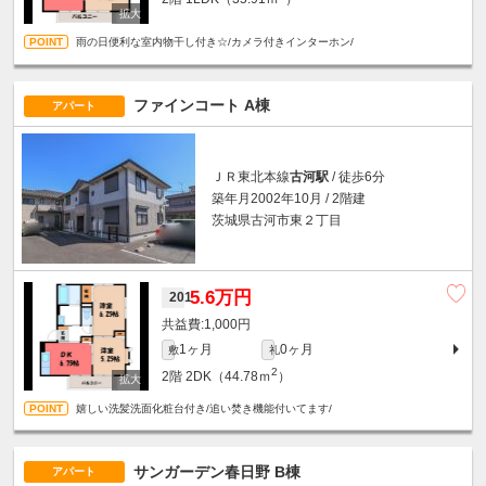
雨の日便利な室内物干し付き☆/カメラ付きインターホン/
ファインコート A棟
アパート
ＪＲ東北本線
古河駅
/ 徒歩6分
築年月2002年10月 / 2階建
茨城県古河市東２丁目
5.6万円
201
1,000円
1ヶ月
0ヶ月
敷
礼
2
2階
2DK（44.78ｍ
）
嬉しい洗髪洗面化粧台付き/追い焚き機能付いてます/
サンガーデン春日野 B棟
アパート