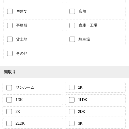
戸建て
店舗
事務所
倉庫・工場
貸土地
駐車場
その他
間取り
ワンルーム
1K
1DK
1LDK
2K
2DK
2LDK
3K