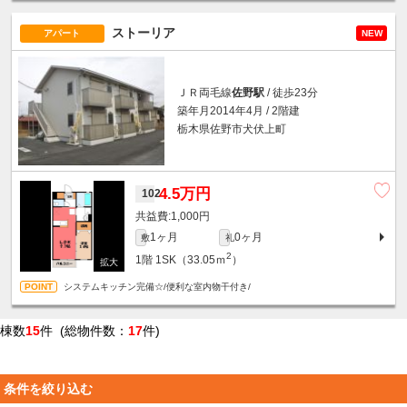
ストーリア
アパート
NEW
ＪＲ両毛線
佐野駅
/ 徒歩23分
築年月2014年4月 / 2階建
栃木県佐野市犬伏上町
4.5万円
102
1,000円
1ヶ月
0ヶ月
敷
礼
2
1階
1SK（33.05ｍ
）
システムキッチン完備☆/便利な室内物干付き/
棟数
15
件 (総物件数：
17
件)
条件を絞り込む