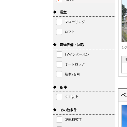
◆ 居室
フローリング
ロフト
◆ 建物設備・防犯
シ
TVインターホン
オートロック
駐車2台可
◆ 条件
ペ
２Ｆ以上
◆ その他条件
楽器相談可