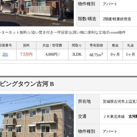
物件種別
アパート
階数/構造
2階建/軽量鉄骨造
ンターネット無料☆/追い焚き付き一坪浴室/お買い物に便利な立地/D-room物件
部屋番号
賃料
共益 / 管理費
間取り
専有面積
敷金
礼金
2
201
7.5万円
4,000円 /
3LDK
0ヶ月
1ヶ月
68.75ｍ
ビングタウン古河 B
所在地
茨城県古河市上辺見34
交通
ＪＲ東北本線
古河
物件種別
アパート