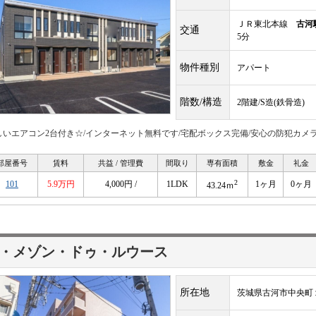
ＪＲ東北本線
古河
交通
5分
物件種別
アパート
階数/構造
2階建/S造(鉄骨造)
しいエアコン2台付き☆/インターネット無料です/宅配ボックス完備/安心の防犯カメ
部屋番号
賃料
共益 / 管理費
間取り
専有面積
敷金
礼金
2
101
5.9万円
4,000円 /
1LDK
1ヶ月
0ヶ月
43.24ｍ
・メゾン・ドゥ・ルウース
所在地
茨城県古河市中央町１