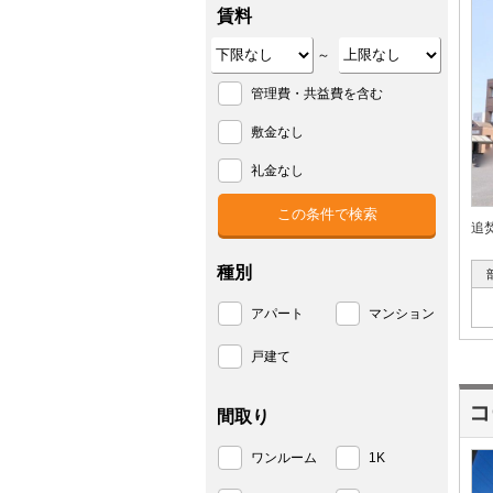
賃料
～
管理費・共益費を含む
敷金なし
礼金なし
追
種別
アパート
マンション
戸建て
コ
間取り
ワンルーム
1K