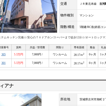
交通
ＪＲ東北本線
古河
物件種別
マンション
階数/構造
5階建/RC造(鉄筋コ
ステムキッチン完備☆/安心のＴＶドアホン/スーパーまで徒歩12分☆/オートロック
部屋番号
賃料
共益 / 管理費
間取り
専有面積
敷金
礼
2
305
5.3万円
7,000円 /
ワンルーム
0ヶ月
1ヶ
28.17ｍ
2
301
5.3万円
7,000円 /
ワンルーム
0ヶ月
1ヶ
28.17ｍ
ィアナ
所在地
茨城県古河市旭町２丁