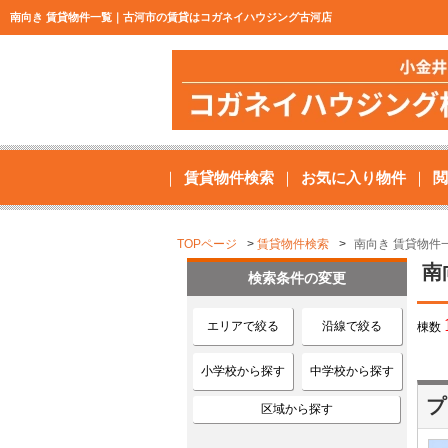
南向き 賃貸物件一覧｜古河市の賃貸はコガネイハウジング古河店
賃貸物件検索
お気に入り物件
閲
TOPページ
賃貸物件検索
南向き 賃貸物件
南
検索条件の変更
エリアで絞る
沿線で絞る
棟数
小学校から探す
中学校から探す
プ
区域から探す