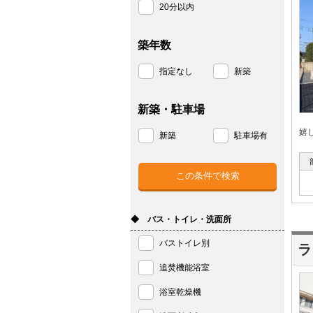
20分以内
築年数
指定なし
新築
新築・駐車場
嬉
新築
駐車場有
◆ バス・トイレ・洗面所
バストイレ別
ラ
追焚機能浴室
浴室乾燥機