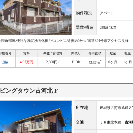
物件種別
アパート
階数/構造
2階建/木造
上階角部屋/便利な洗髪洗面化粧台/コンビニ徒歩約5分☆/国道354号線アクセス良好
部屋番号
賃料
共益 / 管理費
間取り
専有面積
敷金
礼金
2
204
4.95万円
2,300円 /
1LDK
0ヶ月
1ヶ月
42.37ｍ
ビングタウン古河北 F
所在地
茨城県古河市旭町２丁目
交通
ＪＲ東北本線
古河