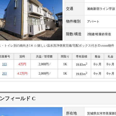
交通
湘南新宿ライン宇
物件種別
アパート
階数/構造
2階建/軽量鉄骨造
ス・トイレ別の南向き1Ｋ☆/嬉しい温水洗浄便座完備/宅配ボックス付き/D-room物件
部屋番号
賃料
共益 / 管理費
間取り
専有面積
敷金
礼金
2
103
4万円
2,000円 /
1K
0ヶ月
0ヶ月
19.83ｍ
2
203
4.2万円
2,000円 /
1K
0ヶ月
0ヶ月
19.83ｍ
ンフィールド C
所在地
茨城県古河市茶屋新田4