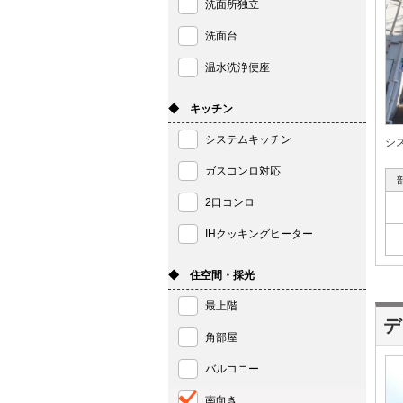
洗面所独立
洗面台
温水洗浄便座
◆ キッチン
システムキッチン
シ
ガスコンロ対応
2口コンロ
IHクッキングヒーター
◆ 住空間・採光
最上階
デ
角部屋
バルコニー
南向き