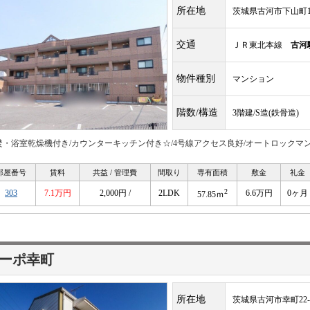
所在地
茨城県古河市下山町10
交通
ＪＲ東北本線
古河
物件種別
マンション
階数/構造
3階建/S造(鉄骨造)
焚・浴室乾燥機付き/カウンターキッチン付き☆/4号線アクセス良好/オートロックマ
部屋番号
賃料
共益 / 管理費
間取り
専有面積
敷金
礼金
2
303
7.1万円
2,000円 /
2LDK
6.6万円
0ヶ月
57.85ｍ
ーポ幸町
所在地
茨城県古河市幸町22-