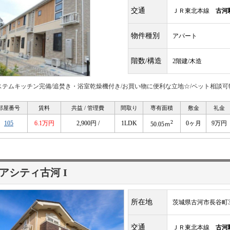
交通
ＪＲ東北本線
古河
物件種別
アパート
階数/構造
2階建/木造
ステムキッチン完備/追焚き・浴室乾燥機付き/お買い物に便利な立地☆/ペット相談可
部屋番号
賃料
共益 / 管理費
間取り
専有面積
敷金
礼金
2
105
6.1万円
2,900円 /
1LDK
0ヶ月
9万円
50.05ｍ
アシティ古河 I
所在地
茨城県古河市長谷町36
交通
ＪＲ東北本線
古河