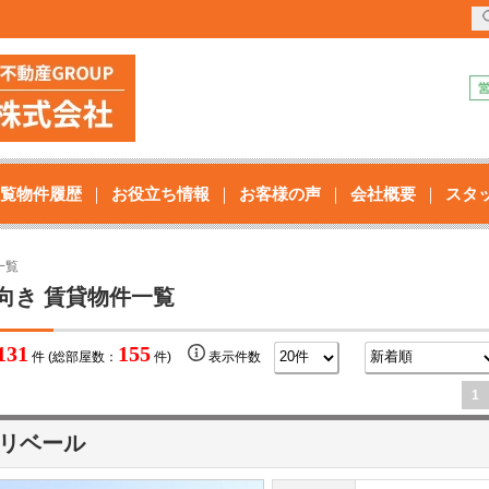
覧物件履歴
お役立ち情報
お客様の声
会社概要
スタ
一覧
向き 賃貸物件一覧
131
155
件 (総部屋数：
件)
表示件数
1
リベール