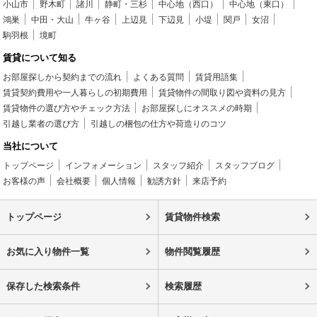
小山市
野木町
諸川
静町・三杉
中心地（西口）
中心地（東口）
鴻巣
中田・大山
牛ヶ谷
上辺見
下辺見
小堤
関戸
女沼
駒羽根
境町
賃貸について知る
お部屋探しから契約までの流れ
よくある質問
賃貸用語集
賃貸契約費用や一人暮らしの初期費用
賃貸物件の間取り図や資料の見方
賃貸物件の選び方やチェック方法
お部屋探しにオススメの時期
引越し業者の選び方
引越しの梱包の仕方や荷造りのコツ
当社について
トップページ
インフォメーション
スタッフ紹介
スタッフブログ
お客様の声
会社概要
個人情報
勧誘方針
来店予約
トップページ
賃貸物件検索
お気に入り物件一覧
物件閲覧履歴
保存した検索条件
検索履歴