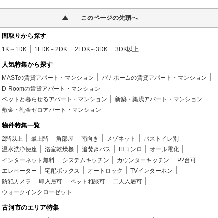
このページの先頭へ
間取りから探す
1K～1DK
1LDK～2DK
2LDK～3DK
3DK以上
人気特集から探す
MASTの賃貸アパート・マンション
パナホームの賃貸アパート・マンション
D-Roomの賃貸アパート・マンション
ペットと暮らせるアパート・マンション
新築・築浅アパート・マンション
敷金・礼金ゼロアパート・マンション
物件特集一覧
2階以上
最上階
角部屋
南向き
メゾネット
バストイレ別
温水洗浄便座
浴室乾燥機
追焚きバス
IHコンロ
オール電化
インターネット無料
システムキッチン
カウンターキッチン
P2台可
エレベーター
宅配ボックス
オートロック
TVインターホン
防犯カメラ
即入居可
ペット相談可
二人入居可
ウォークインクローゼット
古河市のエリア特集