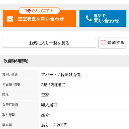
1分
で入力完了！
電話で
問い合わせ
お気に入り一覧を見る
設備詳細情報
アパート / 軽量鉄骨造
種別 / 構造
2階 / 2階建て
所在階 / 階数
空家
現況
即入居可
入居可能日
媒介
取引態様
あり 2,200円
駐車場