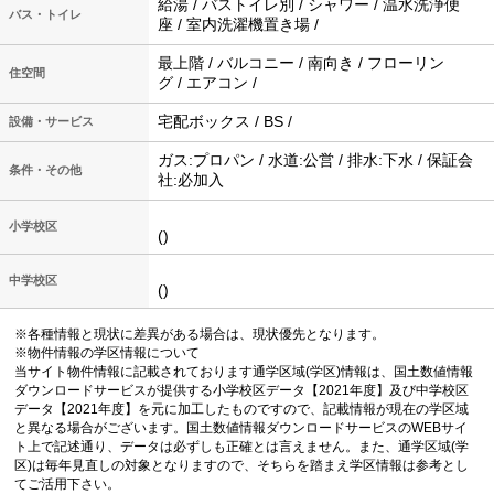
給湯 / バストイレ別 / シャワー / 温水洗浄便
バス・トイレ
座 / 室内洗濯機置き場 /
最上階 / バルコニー / 南向き / フローリン
住空間
グ / エアコン /
宅配ボックス / BS /
設備・サービス
ガス:プロパン / 水道:公営 / 排水:下水 / 保証会
条件・その他
社:必加入
小学校区
()
中学校区
()
※各種情報と現状に差異がある場合は、現状優先となります。
※物件情報の学区情報について
当サイト物件情報に記載されております通学区域(学区)情報は、国土数値情報
ダウンロードサービスが提供する小学校区データ【2021年度】及び中学校区
データ【2021年度】を元に加工したものですので、記載情報が現在の学区域
と異なる場合がございます。国土数値情報ダウンロードサービスのWEBサイ
ト上で記述通り、データは必ずしも正確とは言えません。また、通学区域(学
区)は毎年見直しの対象となりますので、そちらを踏まえ学区情報は参考とし
てご活用下さい。