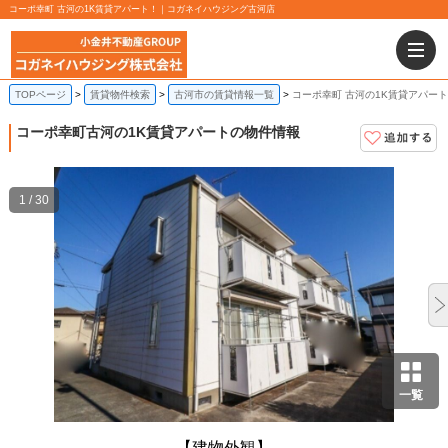
コーポ幸町 古河の1K賃貸アパート！｜コガネイハウジング古河店
TOPページ
賃貸物件検索
古河市の賃貸情報一覧
コーポ幸町 古河の1K賃貸アパート
コーポ幸町
古河の1K賃貸アパートの物件情報
1 / 30
一覧
【建物外観】