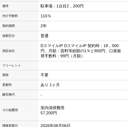
駐車場：1台目2，200円
備考
110％
仲介手数料
2年
契約期間
普通
借家区分
DスマイルIP DスマイルIP 契約時：18，000
円、月額：賃料等総額の1％と800円、口座振
保証会社
替手数料：99円（月額）
フリーレント
不要
損保
あり 1ヶ月
更新料
-
鍵交換代
室内清掃費用
その他費用
57,200円
2026年08月06日
情報更新日