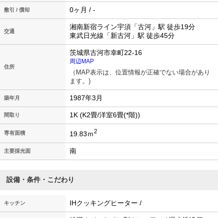
0ヶ月 / -
敷引 / 償却
湘南新宿ライン宇須「古河」駅 徒歩19分
交通
東武日光線「新古河」駅 徒歩45分
茨城県古河市幸町22-16
周辺MAP
住所
（MAP表示は、位置情報が正確でない場合があり
ます。)
1987年3月
築年月
1K (K2畳/洋室6畳(*階))
間取り
2
19.83ｍ
専有面積
南
主要採光面
設備・条件・こだわり
IHクッキングヒーター /
キッチン