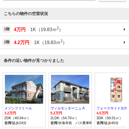
こちらの物件の空室状況
2
1階
4万円
1K（19.83ｍ
）
2
2階
4.2万円
1K（19.83ｍ
）
条件の近い物件が見つかりました
メゾンファミール
ヴィルモンターニュ A
フォースサイド古河 I
3.2万円
5.2万円
4.5万円
2DK（40.04㎡）
2LDK（54.70㎡）
3DK（50.01㎡）
古河
/徒歩24分
古河
/水海寺前 バス乗車時間23分 停歩8分
古河
/徒歩40分