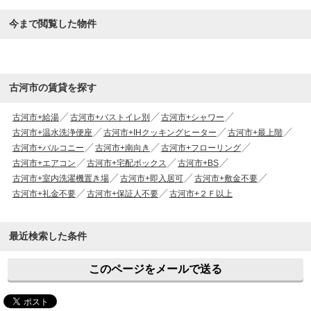
今まで閲覧した物件
古河市の賃貸を探す
古河市+給湯
古河市+バストイレ別
古河市+シャワー
古河市+温水洗浄便座
古河市+IHクッキングヒーター
古河市+最上階
古河市+バルコニー
古河市+南向き
古河市+フローリング
古河市+エアコン
古河市+宅配ボックス
古河市+BS
古河市+室内洗濯機置き場
古河市+即入居可
古河市+敷金不要
古河市+礼金不要
古河市+保証人不要
古河市+２Ｆ以上
最近検索した条件
このページをメールで送る