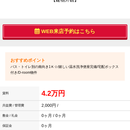
WEB来店予約はこちら
バス・トイレ別の南向き1Ｋ☆/嬉しい温水洗浄便座完備/宅配ボックス
付き/D-room物件
4.2万円
賃料
2,000円 /
共益費 / 管理費
0ヶ月 / 0ヶ月
敷金 / 礼金
0ヶ月
保証金