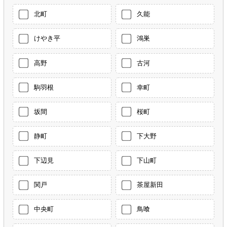
北町
久能
けやき平
鴻巣
高野
古河
駒羽根
幸町
坂間
桜町
静町
下大野
下辺見
下山町
関戸
茶屋新田
中央町
鳥喰