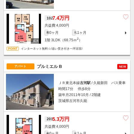
7.4万円
102
4,000円
0ヶ月
1ヶ月
敷
礼
2
1階
3LDK（68.75ｍ
）
インターネット無料☆/追い焚き付き一坪浴室/
プルミエル B
アパート
NEW
ＪＲ東北本線
古河駅
/ 久能新田 バス乗車
時間17分 停歩8分
築年月2011年10月 / 2階建
茨城県古河市久能
5.3万円
201
4,000円
0ヶ月
1ヶ月
敷
礼