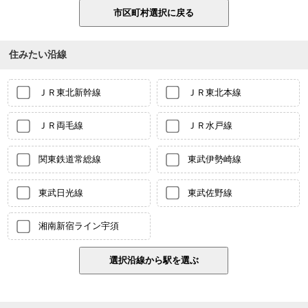
住みたい沿線
ＪＲ東北新幹線
ＪＲ東北本線
ＪＲ両毛線
ＪＲ水戸線
関東鉄道常総線
東武伊勢崎線
東武日光線
東武佐野線
湘南新宿ライン宇須