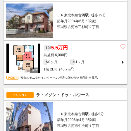
ＪＲ東北本線
古河駅
/ 徒歩19分
築年月2004年6月 / 2階建
茨城県古河市三杉町２丁目
5.5万円
101
6,000円
0ヶ月
1ヶ月
敷
礼
2
1階
2DK（46.7ｍ
）
安心のモニタ付インターホン/便利な追い焚き機能付き風呂/
ラ・メゾン・ドゥ・ルウース
マンション
ＪＲ東北本線
古河駅
/ 徒歩9分
築年月2006年4月 / 5階建
茨城県古河市中央町１丁目