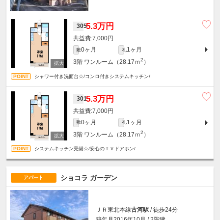
5.3万円
305
7,000円
0ヶ月
1ヶ月
敷
礼
2
3階
ワンルーム（28.17ｍ
）
シャワー付き洗面台☆/コンロ付きシステムキッチン/
5.3万円
301
7,000円
0ヶ月
1ヶ月
敷
礼
2
3階
ワンルーム（28.17ｍ
）
システムキッチン完備☆/安心のＴＶドアホン/
ショコラ ガーデン
アパート
ＪＲ東北本線
古河駅
/ 徒歩24分
築年月2016年10月 / 2階建