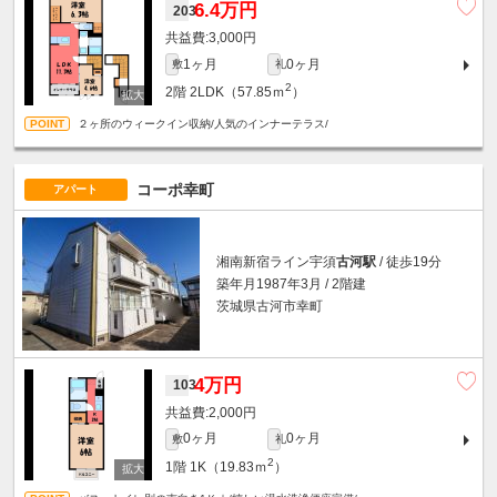
6.4万円
203
3,000円
1ヶ月
0ヶ月
敷
礼
2
2階
2LDK（57.85ｍ
）
２ヶ所のウィークイン収納/人気のインナーテラス/
コーポ幸町
アパート
湘南新宿ライン宇須
古河駅
/ 徒歩19分
築年月1987年3月 / 2階建
茨城県古河市幸町
4万円
103
2,000円
0ヶ月
0ヶ月
敷
礼
2
1階
1K（19.83ｍ
）