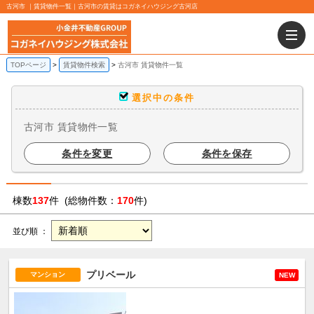
古河市 ｜賃貸物件一覧｜古河市の賃貸はコガネイハウジング古河店
TOPページ
賃貸物件検索
古河市 賃貸物件一覧
選択中の条件
古河市 賃貸物件一覧
条件を変更
条件を保存
棟数
137
件 (総物件数：
170
件)
並び順 ：
プリベール
マンション
NEW