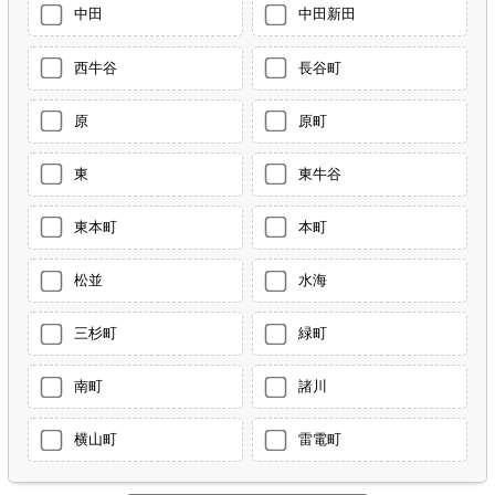
中田
中田新田
西牛谷
長谷町
原
原町
東
東牛谷
東本町
本町
松並
水海
三杉町
緑町
南町
諸川
横山町
雷電町