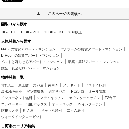
このページの先頭へ
間取りから探す
1K～1DK
1LDK～2DK
2LDK～3DK
3DK以上
人気特集から探す
MASTの賃貸アパート・マンション
パナホームの賃貸アパート・マンション
D-Roomの賃貸アパート・マンション
ペットと暮らせるアパート・マンション
新築・築浅アパート・マンション
敷金・礼金ゼロアパート・マンション
物件特集一覧
2階以上
最上階
角部屋
南向き
メゾネット
バストイレ別
温水洗浄便座
浴室乾燥機
追焚きバス
IHコンロ
オール電化
インターネット無料
システムキッチン
カウンターキッチン
P2台可
エレベーター
宅配ボックス
オートロック
TVインターホン
防犯カメラ
即入居可
ペット相談可
二人入居可
ウォークインクローゼット
古河市のエリア特集