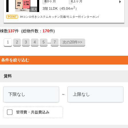
0ヶ月
1ヶ月
敷
礼
2
3階
1LDK（45.04ｍ
）
IHコンロ付きシステムキッチン完備/モニター付インターホン/
棟数
137
件 (総物件数：
170
件)
...
1
2
3
4
5
7
次の20件>>
条件を絞り込む
賃料
～
管理費・共益費込み