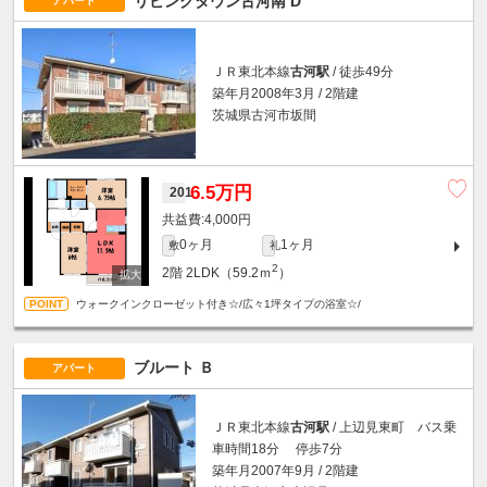
リビングタウン古河南 D
アパート
ＪＲ東北本線
古河駅
/ 徒歩49分
築年月2008年3月 / 2階建
茨城県古河市坂間
6.5万円
201
4,000円
0ヶ月
1ヶ月
敷
礼
2
2階
2LDK（59.2ｍ
）
ウォークインクローゼット付き☆/広々1坪タイプの浴室☆/
ブルート Ｂ
アパート
ＪＲ東北本線
古河駅
/ 上辺見東町 バス乗
車時間18分 停歩7分
築年月2007年9月 / 2階建