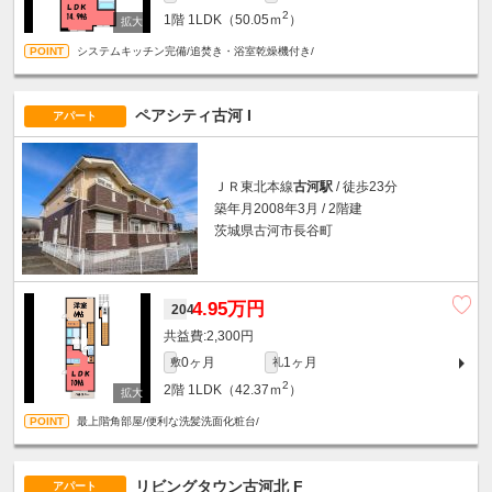
2
1階
1LDK（50.05ｍ
）
システムキッチン完備/追焚き・浴室乾燥機付き/
ペアシティ古河 I
アパート
ＪＲ東北本線
古河駅
/ 徒歩23分
築年月2008年3月 / 2階建
茨城県古河市長谷町
4.95万円
204
2,300円
0ヶ月
1ヶ月
敷
礼
2
2階
1LDK（42.37ｍ
）
最上階角部屋/便利な洗髪洗面化粧台/
リビングタウン古河北 F
アパート