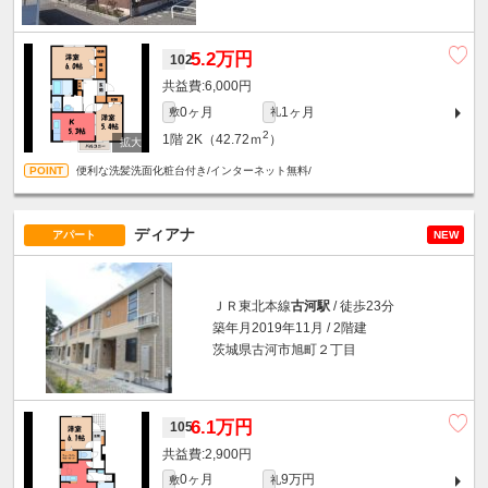
5.2万円
102
6,000円
0ヶ月
1ヶ月
敷
礼
2
1階
2K（42.72ｍ
）
便利な洗髪洗面化粧台付き/インターネット無料/
ディアナ
アパート
NEW
ＪＲ東北本線
古河駅
/ 徒歩23分
築年月2019年11月 / 2階建
茨城県古河市旭町２丁目
6.1万円
105
2,900円
0ヶ月
9万円
敷
礼