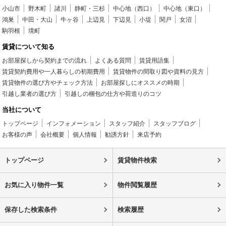
小山市
野木町
諸川
静町・三杉
中心地（西口）
中心地（東口）
鴻巣
中田・大山
牛ヶ谷
上辺見
下辺見
小堤
関戸
女沼
駒羽根
境町
賃貸について知る
お部屋探しから契約までの流れ
よくある質問
賃貸用語集
賃貸契約費用や一人暮らしの初期費用
賃貸物件の間取り図や資料の見方
賃貸物件の選び方やチェック方法
お部屋探しにオススメの時期
引越し業者の選び方
引越しの梱包の仕方や荷造りのコツ
当社について
トップページ
インフォメーション
スタッフ紹介
スタッフブログ
お客様の声
会社概要
個人情報
勧誘方針
来店予約
トップページ
賃貸物件検索
お気に入り物件一覧
物件閲覧履歴
保存した検索条件
検索履歴