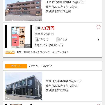
ＪＲ東北本線
古河駅
/ 徒歩21分
築年月2011年1月 / 3階建
茨城県古河市下山町
7.1万円
303
2,000円
6.6万円
0ヶ月
敷
礼
2
3階
2LDK（57.85ｍ
）
追焚・浴室乾燥機付き/カウンターキッチン付き☆/
パーク モルデノ
アパート
東武日光線
栗橋駅
/ 徒歩58分
築年月2022年8月 / 2階建
茨城県古河市鳥喰