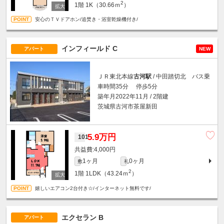
2
1階
1K（30.66ｍ
）
安心のＴＶドアホン/追焚き・浴室乾燥機付き/
インフィールド C
アパート
NEW
ＪＲ東北本線
古河駅
/ 中田踏切北 バス乗
車時間35分 停歩5分
築年月2022年11月 / 2階建
茨城県古河市茶屋新田
5.9万円
101
4,000円
1ヶ月
0ヶ月
敷
礼
2
1階
1LDK（43.24ｍ
）
嬉しいエアコン2台付き☆/インターネット無料です/
エクセラン B
アパート