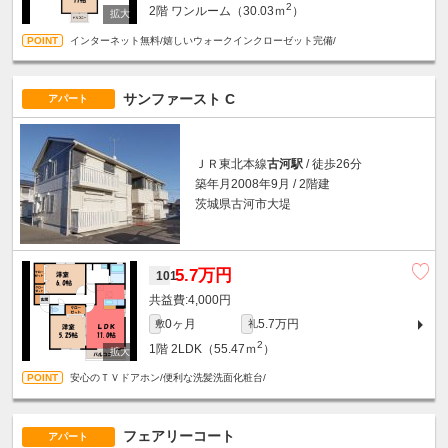
2
2階
ワンルーム（30.03ｍ
）
インターネット無料/嬉しいウォークインクローゼット完備/
サンファースト C
アパート
ＪＲ東北本線
古河駅
/ 徒歩26分
築年月2008年9月 / 2階建
茨城県古河市大堤
5.7万円
101
4,000円
0ヶ月
5.7万円
敷
礼
2
1階
2LDK（55.47ｍ
）
安心のＴＶドアホン/便利な洗髪洗面化粧台/
フェアリーコート
アパート