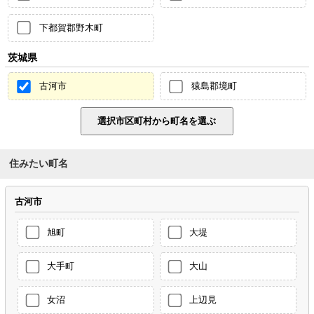
下都賀郡野木町
茨城県
古河市
猿島郡境町
住みたい町名
古河市
旭町
大堤
大手町
大山
女沼
上辺見