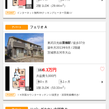
2
2階
1LDK（29.44ｍ
）
インターネット無料/IHクッキングヒーター完備☆/
フェリオ A
アパート
東武日光線
栗橋駅
/ 徒歩37分
築年月2013年9月 / 2階建
茨城県古河市大山
6.3万円
102
5,000円
0ヶ月
1ヶ月
敷
礼
2
1階
2LDK（53.33ｍ
）
ＩＨ対面カウンターキッチン☆/追焚き・浴室乾燥機付き/