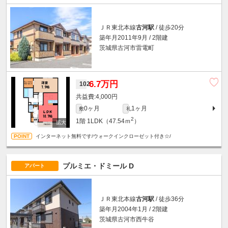
ＪＲ東北本線
古河駅
/ 徒歩20分
築年月2011年9月 / 2階建
茨城県古河市雷電町
6.7万円
102
4,000円
0ヶ月
1ヶ月
敷
礼
2
1階
1LDK（47.54ｍ
）
インターネット無料です/ウォークインクローゼット付き☆/
プルミエ・ドミール D
アパート
ＪＲ東北本線
古河駅
/ 徒歩36分
築年月2004年1月 / 2階建
茨城県古河市西牛谷