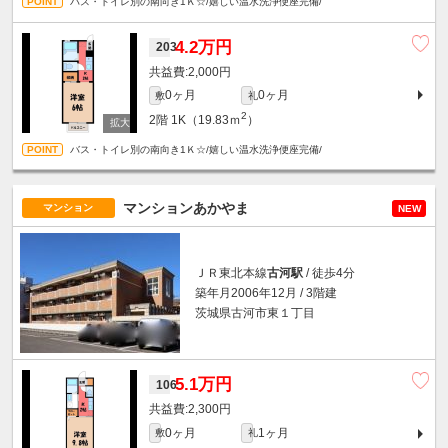
バス・トイレ別の南向き1Ｋ☆/嬉しい温水洗浄便座完備/
4.2万円
203
2,000円
0ヶ月
0ヶ月
敷
礼
2
2階
1K（19.83ｍ
）
バス・トイレ別の南向き1Ｋ☆/嬉しい温水洗浄便座完備/
マンションあかやま
マンション
NEW
ＪＲ東北本線
古河駅
/ 徒歩4分
築年月2006年12月 / 3階建
茨城県古河市東１丁目
5.1万円
106
2,300円
0ヶ月
1ヶ月
敷
礼