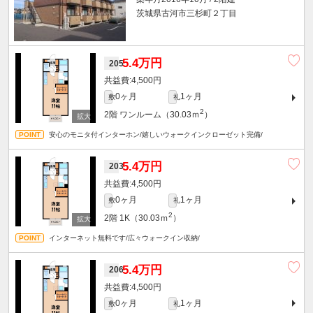
茨城県古河市三杉町２丁目
5.4万円
205
4,500円
0ヶ月
1ヶ月
敷
礼
2
2階
ワンルーム（30.03ｍ
）
安心のモニタ付インターホン/嬉しいウォークインクローゼット完備/
5.4万円
203
4,500円
0ヶ月
1ヶ月
敷
礼
2
2階
1K（30.03ｍ
）
インターネット無料です/広々ウォークイン収納/
5.4万円
206
4,500円
0ヶ月
1ヶ月
敷
礼