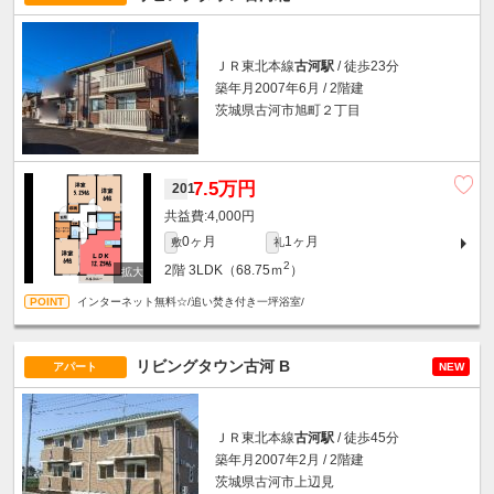
ＪＲ東北本線
古河駅
/ 徒歩23分
築年月2007年6月 / 2階建
茨城県古河市旭町２丁目
7.5万円
201
4,000円
0ヶ月
1ヶ月
敷
礼
2
2階
3LDK（68.75ｍ
）
インターネット無料☆/追い焚き付き一坪浴室/
リビングタウン古河 B
アパート
NEW
ＪＲ東北本線
古河駅
/ 徒歩45分
築年月2007年2月 / 2階建
茨城県古河市上辺見