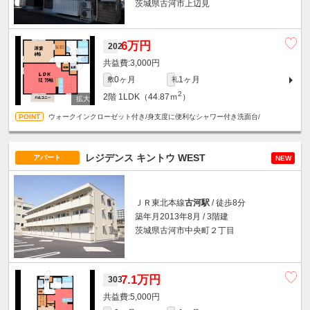
茨城県古河市上辺見
6万円
202
3,000円
0ヶ月
1ヶ月
敷
礼
2
2階
1LDK（44.87ｍ
）
ウォークインクローゼット付き/身支度に便利なシャワー付き洗面台/
レジデンス キントウ WEST
アパート
NEW
ＪＲ東北本線
古河駅
/ 徒歩8分
築年月2013年8月 / 3階建
茨城県古河市中央町２丁目
7.1万円
303
5,000円