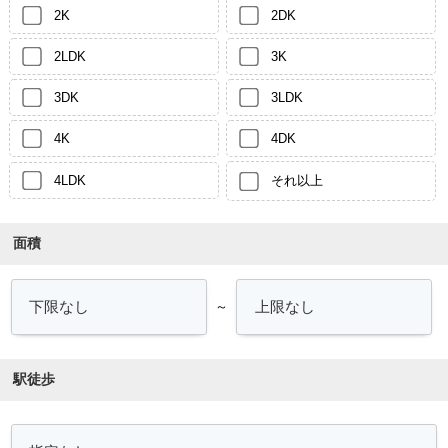
2K
2DK
2LDK
3K
3DK
3LDK
4K
4DK
4LDK
それ以上
面積
～
駅徒歩