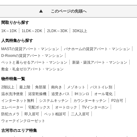
このページの先頭へ
間取りから探す
1K～1DK
1LDK～2DK
2LDK～3DK
3DK以上
人気特集から探す
MASTの賃貸アパート・マンション
パナホームの賃貸アパート・マンション
D-Roomの賃貸アパート・マンション
ペットと暮らせるアパート・マンション
新築・築浅アパート・マンション
敷金・礼金ゼロアパート・マンション
物件特集一覧
2階以上
最上階
角部屋
南向き
メゾネット
バストイレ別
温水洗浄便座
浴室乾燥機
追焚きバス
IHコンロ
オール電化
インターネット無料
システムキッチン
カウンターキッチン
P2台可
エレベーター
宅配ボックス
オートロック
TVインターホン
防犯カメラ
即入居可
ペット相談可
二人入居可
ウォークインクローゼット
古河市のエリア特集