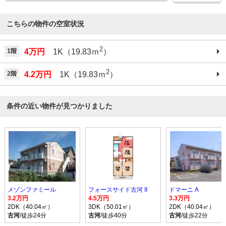
こちらの物件の空室状況
2
1階
4万円
1K（19.83ｍ
）
2
2階
4.2万円
1K（19.83ｍ
）
条件の近い物件が見つかりました
メゾンファミール
フォースサイド古河 II
ドマーニ A
3.2万円
4.5万円
3.3万円
2DK（40.04㎡）
3DK（50.01㎡）
2DK（40.04㎡）
古河
/徒歩24分
古河
/徒歩40分
古河
/徒歩22分