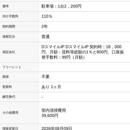
駐車場：1台2，200円
備考
110％
仲介手数料
2年
契約期間
普通
借家区分
DスマイルIP DスマイルIP 契約時：18，000
円、月額：賃料等総額の1％と800円、口座振
保証会社
替手数料：99円（月額）
フリーレント
不要
損保
あり 1ヶ月
更新料
-
鍵交換代
室内清掃費用
その他費用
39,600円
2026年08月09日
情報更新日