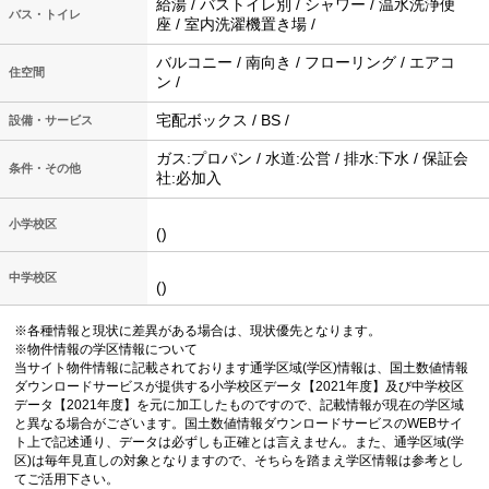
給湯 / バストイレ別 / シャワー / 温水洗浄便
バス・トイレ
座 / 室内洗濯機置き場 /
バルコニー / 南向き / フローリング / エアコ
住空間
ン /
宅配ボックス / BS /
設備・サービス
ガス:プロパン / 水道:公営 / 排水:下水 / 保証会
条件・その他
社:必加入
小学校区
()
中学校区
()
※各種情報と現状に差異がある場合は、現状優先となります。
※物件情報の学区情報について
当サイト物件情報に記載されております通学区域(学区)情報は、国土数値情報
ダウンロードサービスが提供する小学校区データ【2021年度】及び中学校区
データ【2021年度】を元に加工したものですので、記載情報が現在の学区域
と異なる場合がございます。国土数値情報ダウンロードサービスのWEBサイ
ト上で記述通り、データは必ずしも正確とは言えません。また、通学区域(学
区)は毎年見直しの対象となりますので、そちらを踏まえ学区情報は参考とし
てご活用下さい。