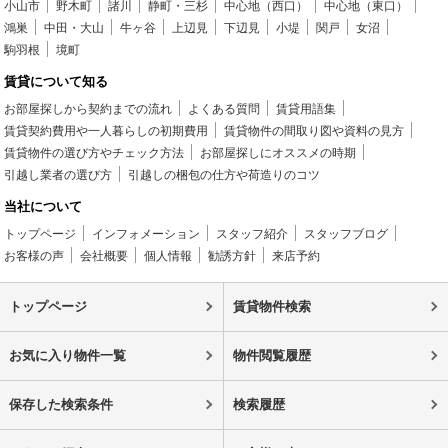
小山市
野木町
諸川
静町・三杉
中心地（西口）
中心地（東口）
鴻巣
中田・大山
牛ヶ谷
上辺見
下辺見
小堤
関戸
女沼
駒羽根
境町
賃貸について知る
お部屋探しから契約までの流れ
よくある質問
賃貸用語集
賃貸契約費用や一人暮らしの初期費用
賃貸物件の間取り図や資料の見方
賃貸物件の選び方やチェック方法
お部屋探しにオススメの時期
引越し業者の選び方
引越しの梱包の仕方や荷造りのコツ
当社について
トップページ
インフォメーション
スタッフ紹介
スタッフブログ
お客様の声
会社概要
個人情報
勧誘方針
来店予約
トップページ
賃貸物件検索
お気に入り物件一覧
物件閲覧履歴
保存した検索条件
検索履歴