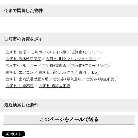
今まで閲覧した物件
古河市の賃貸を探す
古河市+給湯
古河市+バストイレ別
古河市+シャワー
古河市+温水洗浄便座
古河市+IHクッキングヒーター
古河市+バルコニー
古河市+南向き
古河市+フローリング
古河市+エアコン
古河市+宅配ボックス
古河市+BS
古河市+室内洗濯機置き場
古河市+即入居可
古河市+敷金不要
古河市+礼金不要
古河市+保証人不要
最近検索した条件
このページをメールで送る