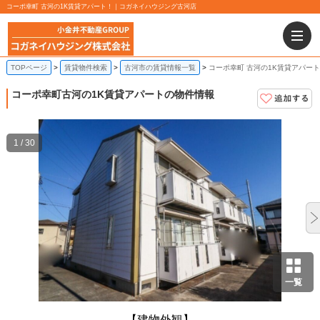
コーポ幸町 古河の1K賃貸アパート！｜コガネイハウジング古河店
TOPページ
賃貸物件検索
古河市の賃貸情報一覧
コーポ幸町 古河の1K賃貸アパート
コーポ幸町
古河の1K賃貸アパートの物件情報
1 / 30
一覧
【建物外観】