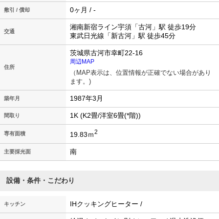
0ヶ月 / -
敷引 / 償却
湘南新宿ライン宇須「古河」駅 徒歩19分
交通
東武日光線「新古河」駅 徒歩45分
茨城県古河市幸町22-16
周辺MAP
住所
（MAP表示は、位置情報が正確でない場合があり
ます。)
1987年3月
築年月
1K (K2畳/洋室6畳(*階))
間取り
2
19.83ｍ
専有面積
南
主要採光面
設備・条件・こだわり
IHクッキングヒーター /
キッチン