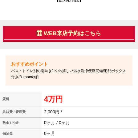
WEB来店予約はこちら
バス・トイレ別の南向き1Ｋ☆/嬉しい温水洗浄便座完備/宅配ボックス
付き/D-room物件
4万円
賃料
2,000円 /
共益費 / 管理費
0ヶ月 / 0ヶ月
敷金 / 礼金
0ヶ月
保証金