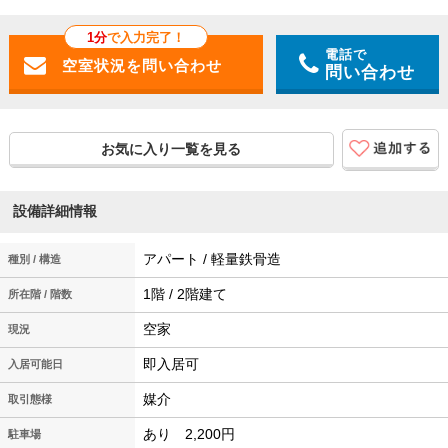
1分
で入力完了！
電話で
問い合わせ
お気に入り一覧を見る
設備詳細情報
アパート / 軽量鉄骨造
種別 / 構造
1階 / 2階建て
所在階 / 階数
空家
現況
即入居可
入居可能日
媒介
取引態様
あり 2,200円
駐車場