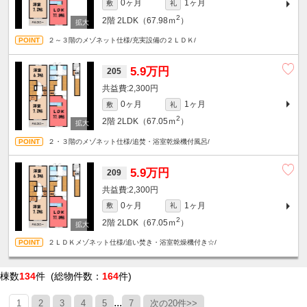
0ヶ月
1ヶ月
敷
礼
2
2階
2LDK（67.98ｍ
）
２～３階のメゾネット仕様/充実設備の２ＬＤＫ/
5.9万円
205
2,300円
0ヶ月
1ヶ月
敷
礼
2
2階
2LDK（67.05ｍ
）
２・３階のメゾネット仕様/追焚・浴室乾燥機付風呂/
5.9万円
209
2,300円
0ヶ月
1ヶ月
敷
礼
2
2階
2LDK（67.05ｍ
）
２ＬＤＫメゾネット仕様/追い焚き・浴室乾燥機付き☆/
棟数
134
件 (総物件数：
164
件)
...
1
2
3
4
5
7
次の20件>>