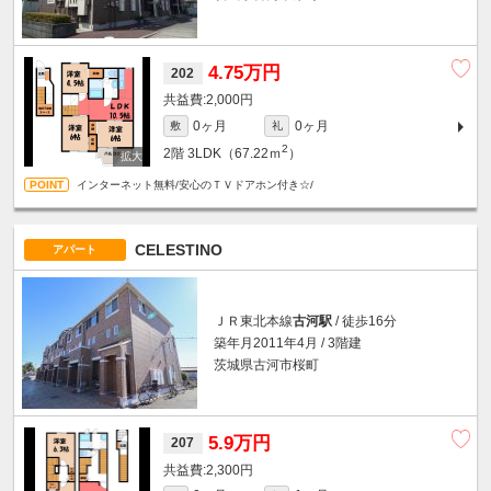
4.75万円
202
2,000円
0ヶ月
0ヶ月
敷
礼
2
2階
3LDK（67.22ｍ
）
インターネット無料/安心のＴＶドアホン付き☆/
CELESTINO
アパート
ＪＲ東北本線
古河駅
/ 徒歩16分
築年月2011年4月 / 3階建
茨城県古河市桜町
5.9万円
207
2,300円