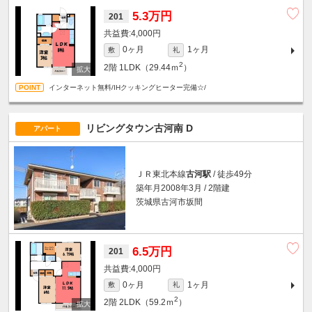
5.3万円
201
4,000円
0ヶ月
1ヶ月
敷
礼
2
2階
1LDK（29.44ｍ
）
インターネット無料/IHクッキングヒーター完備☆/
リビングタウン古河南 D
アパート
ＪＲ東北本線
古河駅
/ 徒歩49分
築年月2008年3月 / 2階建
茨城県古河市坂間
6.5万円
201
4,000円
0ヶ月
1ヶ月
敷
礼
2
2階
2LDK（59.2ｍ
）