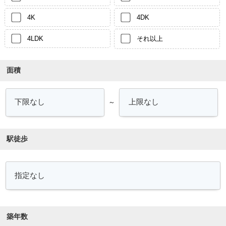
4K
4DK
4LDK
それ以上
面積
～
駅徒歩
築年数