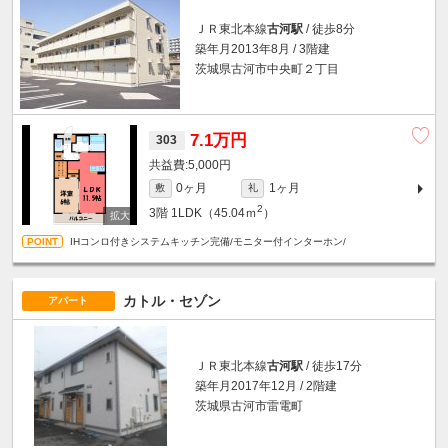
ＪＲ東北本線
古河駅
/ 徒歩8分
築年月2013年8月 / 3階建
茨城県古河市中央町２丁目
7.1万円
303
5,000円
0ヶ月
1ヶ月
敷
礼
2
3階
1LDK（45.04ｍ
）
IHコンロ付きシステムキッチン完備/モニター付インターホン/
カトル・セゾン
アパート
ＪＲ東北本線
古河駅
/ 徒歩17分
築年月2017年12月 / 2階建
茨城県古河市雷電町