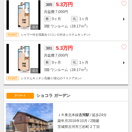
5.3万円
305
7,000円
0ヶ月
1ヶ月
敷
礼
2
3階
ワンルーム（28.17ｍ
）
シャワー付き洗面台☆/コンロ付きシステムキッチン/
5.3万円
301
7,000円
0ヶ月
1ヶ月
敷
礼
2
3階
ワンルーム（28.17ｍ
）
システムキッチン完備☆/安心のＴＶドアホン/
ショコラ ガーデン
アパート
ＪＲ東北本線
古河駅
/ 徒歩24分
築年月2016年10月 / 2階建
茨城県古河市三杉町２丁目