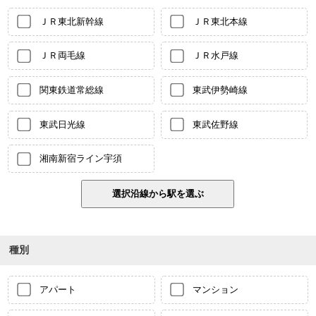
ＪＲ東北新幹線
ＪＲ東北本線
ＪＲ両毛線
ＪＲ水戸線
関東鉄道常総線
東武伊勢崎線
東武日光線
東武佐野線
湘南新宿ライン宇須
種別
アパート
マンション