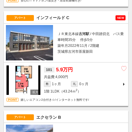
安心のＴＶドアホン/追焚き・浴室乾燥機付き/
インフィールド C
アパート
NEW
ＪＲ東北本線
古河駅
/ 中田踏切北 バス乗
車時間35分 停歩5分
築年月2022年11月 / 2階建
茨城県古河市茶屋新田
5.9万円
101
4,000円
1ヶ月
0ヶ月
敷
礼
2
1階
1LDK（43.24ｍ
）
嬉しいエアコン2台付き☆/インターネット無料です/
エクセラン B
アパート