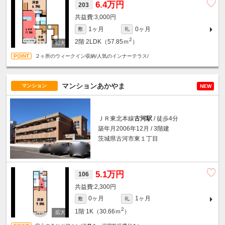
6.4万円
203
3,000円
1ヶ月
0ヶ月
敷
礼
2
2階
2LDK（57.85ｍ
）
２ヶ所のウィークイン収納/人気のインナーテラス/
マンションあかやま
マンション
NEW
ＪＲ東北本線
古河駅
/ 徒歩4分
築年月2006年12月 / 3階建
茨城県古河市東１丁目
5.1万円
106
2,300円
0ヶ月
1ヶ月
敷
礼
2
1階
1K（30.66ｍ
）