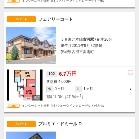
インターネット無料/嬉しいウォークインクローゼット完備/
フェアリーコート
アパート
ＪＲ東北本線
古河駅
/ 徒歩20分
築年月2011年9月 / 2階建
茨城県古河市雷電町
6.7万円
102
4,000円
0ヶ月
1ヶ月
敷
礼
2
1階
1LDK（47.54ｍ
）
インターネット無料です/ウォークインクローゼット付き☆/
プルミエ・ドミール D
アパート