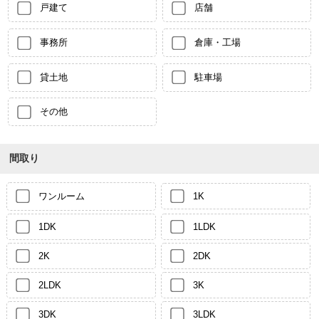
戸建て
店舗
事務所
倉庫・工場
貸土地
駐車場
その他
間取り
ワンルーム
1K
1DK
1LDK
2K
2DK
2LDK
3K
3DK
3LDK