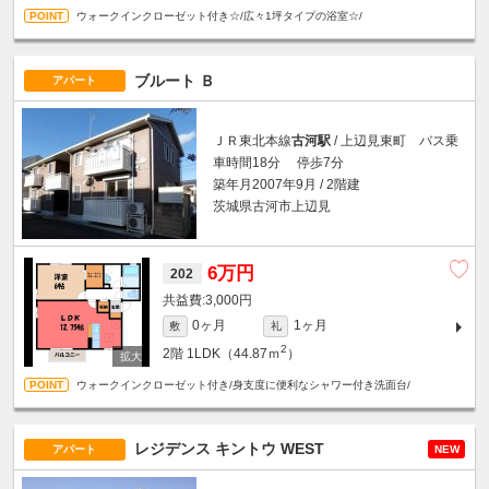
ウォークインクローゼット付き☆/広々1坪タイプの浴室☆/
ブルート Ｂ
アパート
ＪＲ東北本線
古河駅
/ 上辺見東町 バス乗
車時間18分 停歩7分
築年月2007年9月 / 2階建
茨城県古河市上辺見
6万円
202
3,000円
0ヶ月
1ヶ月
敷
礼
2
2階
1LDK（44.87ｍ
）
ウォークインクローゼット付き/身支度に便利なシャワー付き洗面台/
レジデンス キントウ WEST
アパート
NEW