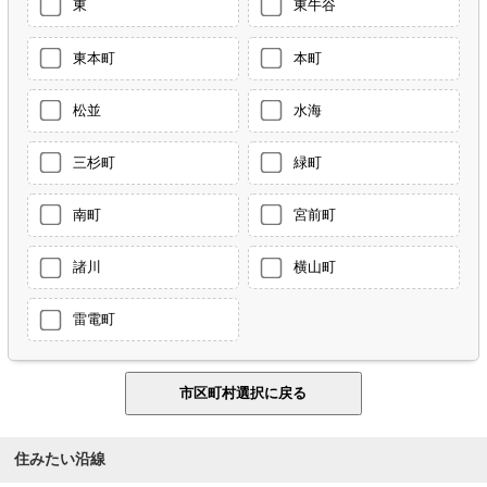
東
東牛谷
東本町
本町
松並
水海
三杉町
緑町
南町
宮前町
諸川
横山町
雷電町
住みたい沿線