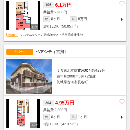
6.1万円
105
2,900円
0ヶ月
9万円
敷
礼
2
1階
1LDK（50.05ｍ
）
システムキッチン完備/追焚き・浴室乾燥機付き/
ペアシティ古河 I
アパート
ＪＲ東北本線
古河駅
/ 徒歩23分
築年月2008年3月 / 2階建
茨城県古河市長谷町
4.95万円
204
2,300円
0ヶ月
1ヶ月
敷
礼
2
2階
1LDK（42.37ｍ
）