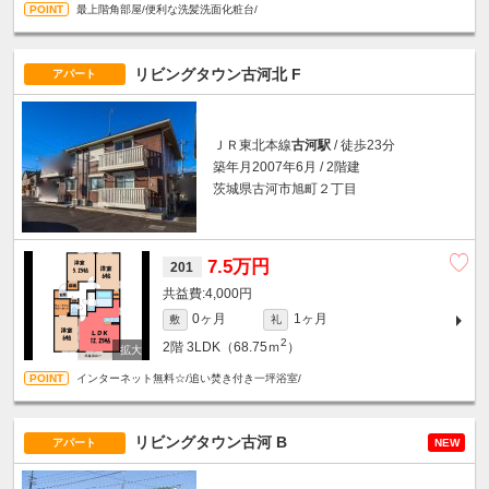
最上階角部屋/便利な洗髪洗面化粧台/
リビングタウン古河北 F
アパート
ＪＲ東北本線
古河駅
/ 徒歩23分
築年月2007年6月 / 2階建
茨城県古河市旭町２丁目
7.5万円
201
4,000円
0ヶ月
1ヶ月
敷
礼
2
2階
3LDK（68.75ｍ
）
インターネット無料☆/追い焚き付き一坪浴室/
リビングタウン古河 B
アパート
NEW