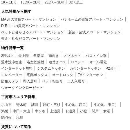
1K～1DK
1LDK～2DK
2LDK～3DK
3DK以上
人気特集から探す
MASTの賃貸アパート・マンション
パナホームの賃貸アパート・マンション
D-Roomの賃貸アパート・マンション
ペットと暮らせるアパート・マンション
新築・築浅アパート・マンション
敷金・礼金ゼロアパート・マンション
物件特集一覧
2階以上
最上階
角部屋
南向き
メゾネット
バストイレ別
温水洗浄便座
浴室乾燥機
追焚きバス
IHコンロ
オール電化
インターネット無料
システムキッチン
カウンターキッチン
P2台可
エレベーター
宅配ボックス
オートロック
TVインターホン
防犯カメラ
即入居可
ペット相談可
二人入居可
ウォークインクローゼット
古河市のエリア特集
小山市
野木町
諸川
静町・三杉
中心地（西口）
中心地（東口）
鴻巣
中田・大山
牛ヶ谷
上辺見
下辺見
小堤
関戸
女沼
駒羽根
境町
賃貸について知る