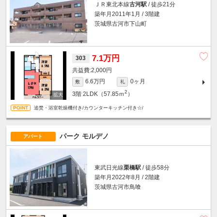
ＪＲ東北本線
古河駅
/ 徒歩21分
築年月2011年1月 / 3階建
茨城県古河市下山町
7.1万円
303
2,000円
6.6万円
0ヶ月
敷
礼
2
3階
2LDK（57.85ｍ
）
追焚・浴室乾燥機付き/カウンターキッチン付き☆/
パーク モルデノ
アパート
東武日光線
栗橋駅
/ 徒歩58分
築年月2022年8月 / 2階建
茨城県古河市鳥喰