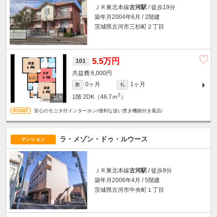
ＪＲ東北本線
古河駅
/ 徒歩19分
築年月2004年6月 / 2階建
茨城県古河市三杉町２丁目
5.5万円
101
6,000円
0ヶ月
1ヶ月
敷
礼
2
1階
2DK（46.7ｍ
）
安心のモニタ付インターホン/便利な追い焚き機能付き風呂/
ラ・メゾン・ドゥ・ルウース
マンション
ＪＲ東北本線
古河駅
/ 徒歩9分
築年月2006年4月 / 5階建
茨城県古河市中央町１丁目