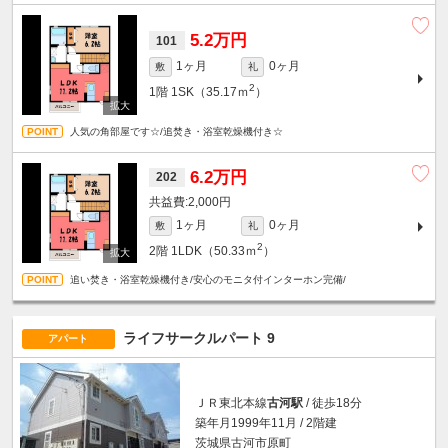
5.2万円
101
1ヶ月
0ヶ月
敷
礼
2
1階
1SK（35.17ｍ
）
人気の角部屋です☆/追焚き・浴室乾燥機付き☆
6.2万円
202
2,000円
1ヶ月
0ヶ月
敷
礼
2
2階
1LDK（50.33ｍ
）
追い焚き・浴室乾燥機付き/安心のモニタ付インターホン完備/
ライフサークルパート 9
アパート
ＪＲ東北本線
古河駅
/ 徒歩18分
築年月1999年11月 / 2階建
茨城県古河市原町