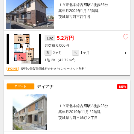
ＪＲ東北本線
古河駅
/ 徒歩36分
築年月2004年1月 / 2階建
茨城県古河市西牛谷
5.2万円
102
6,000円
0ヶ月
1ヶ月
敷
礼
2
1階
2K（42.72ｍ
）
便利な洗髪洗面化粧台付き/インターネット無料/
ディアナ
アパート
NEW
ＪＲ東北本線
古河駅
/ 徒歩23分
築年月2019年11月 / 2階建
茨城県古河市旭町２丁目