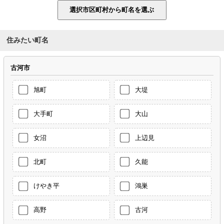
住みたい町名
古河市
旭町
大堤
大手町
大山
女沼
上辺見
北町
久能
けやき平
鴻巣
高野
古河