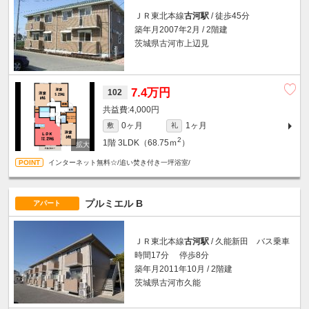
ＪＲ東北本線
古河駅
/ 徒歩45分
築年月2007年2月 / 2階建
茨城県古河市上辺見
7.4万円
102
4,000円
0ヶ月
1ヶ月
敷
礼
2
1階
3LDK（68.75ｍ
）
インターネット無料☆/追い焚き付き一坪浴室/
プルミエル B
アパート
ＪＲ東北本線
古河駅
/ 久能新田 バス乗車
時間17分 停歩8分
築年月2011年10月 / 2階建
茨城県古河市久能