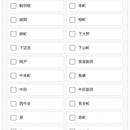
駒羽根
幸町
坂間
桜町
静町
下大野
下辺見
下山町
関戸
茶屋新田
中央町
鳥喰
中田
中田新田
西牛谷
長谷町
原
原町