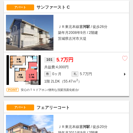
サンファースト C
アパート
ＪＲ東北本線
古河駅
/ 徒歩26分
築年月2008年9月 / 2階建
茨城県古河市大堤
5.7万円
101
4,000円
0ヶ月
5.7万円
敷
礼
2
1階
2LDK（55.47ｍ
）
安心のＴＶドアホン/便利な洗髪洗面化粧台/
フェアリーコート
アパート
ＪＲ東北本線
古河駅
/ 徒歩20分
築年月2011年9月 / 2階建