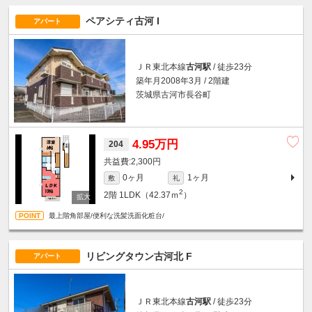
ペアシティ古河 I
アパート
ＪＲ東北本線
古河駅
/ 徒歩23分
築年月2008年3月 / 2階建
茨城県古河市長谷町
4.95万円
204
2,300円
0ヶ月
1ヶ月
敷
礼
2
2階
1LDK（42.37ｍ
）
最上階角部屋/便利な洗髪洗面化粧台/
リビングタウン古河北 F
アパート
ＪＲ東北本線
古河駅
/ 徒歩23分