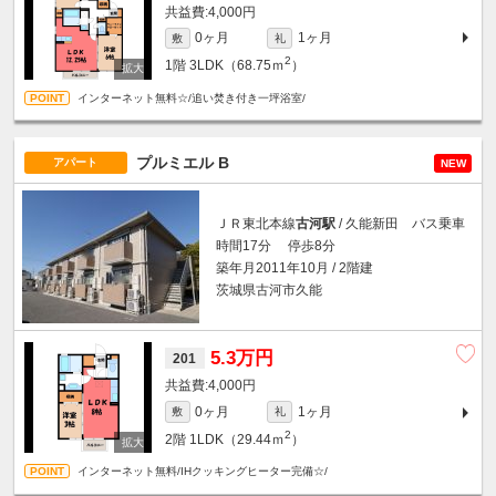
4,000円
0ヶ月
1ヶ月
敷
礼
2
1階
3LDK（68.75ｍ
）
インターネット無料☆/追い焚き付き一坪浴室/
プルミエル B
アパート
NEW
ＪＲ東北本線
古河駅
/ 久能新田 バス乗車
時間17分 停歩8分
築年月2011年10月 / 2階建
茨城県古河市久能
5.3万円
201
4,000円
0ヶ月
1ヶ月
敷
礼
2
2階
1LDK（29.44ｍ
）
インターネット無料/IHクッキングヒーター完備☆/