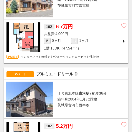
茨城県古河市雷電町
6.7万円
102
4,000円
0ヶ月
1ヶ月
敷
礼
2
1階
1LDK（47.54ｍ
）
インターネット無料です/ウォークインクローゼット付き☆/
プルミエ・ドミール D
アパート
ＪＲ東北本線
古河駅
/ 徒歩36分
築年月2004年1月 / 2階建
茨城県古河市西牛谷
5.2万円
102