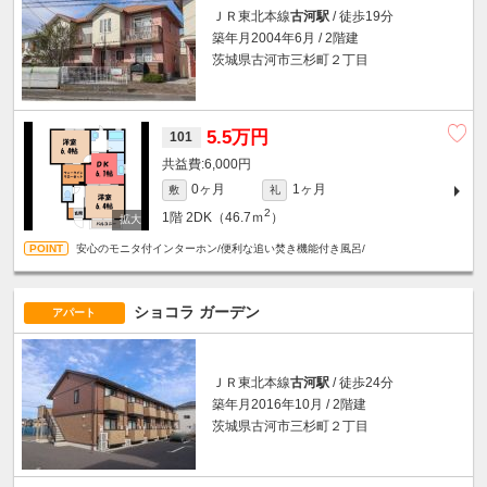
ＪＲ東北本線
古河駅
/ 徒歩19分
築年月2004年6月 / 2階建
茨城県古河市三杉町２丁目
5.5万円
101
6,000円
0ヶ月
1ヶ月
敷
礼
2
1階
2DK（46.7ｍ
）
安心のモニタ付インターホン/便利な追い焚き機能付き風呂/
ショコラ ガーデン
アパート
ＪＲ東北本線
古河駅
/ 徒歩24分
築年月2016年10月 / 2階建
茨城県古河市三杉町２丁目