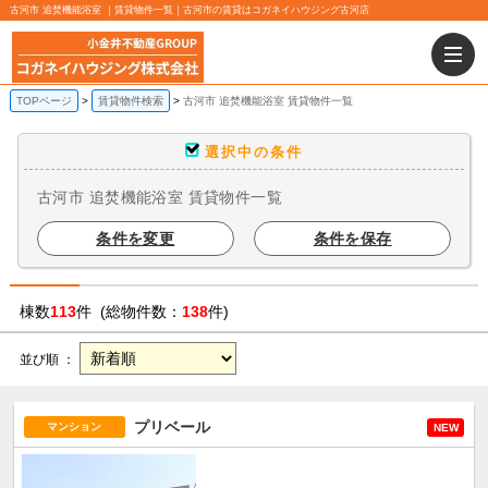
古河市 追焚機能浴室 ｜賃貸物件一覧｜古河市の賃貸はコガネイハウジング古河店
TOPページ
賃貸物件検索
古河市 追焚機能浴室 賃貸物件一覧
選択中の条件
古河市 追焚機能浴室 賃貸物件一覧
条件を変更
条件を保存
棟数
113
件 (総物件数：
138
件)
並び順 ：
プリベール
マンション
NEW