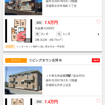
築年月2007年6月 / 2階建
茨城県古河市旭町２丁目
7.5万円
201
4,000円
0ヶ月
1ヶ月
敷
礼
2
2階
3LDK（68.75ｍ
）
インターネット無料☆/追い焚き付き一坪浴室/
リビングタウン古河 B
アパート
NEW
ＪＲ東北本線
古河駅
/ 徒歩45分
築年月2007年2月 / 2階建
茨城県古河市上辺見
7.4万円
102