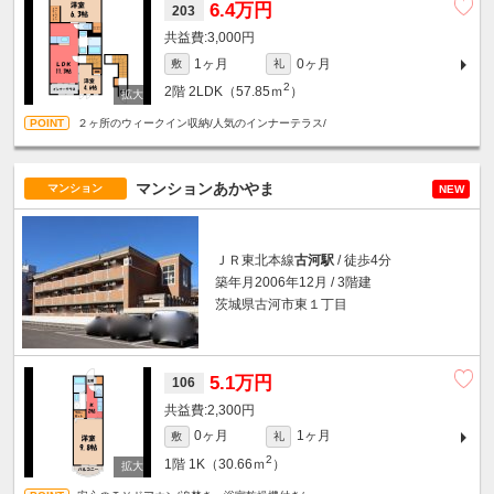
6.4万円
203
3,000円
1ヶ月
0ヶ月
敷
礼
2
2階
2LDK（57.85ｍ
）
２ヶ所のウィークイン収納/人気のインナーテラス/
マンションあかやま
マンション
NEW
ＪＲ東北本線
古河駅
/ 徒歩4分
築年月2006年12月 / 3階建
茨城県古河市東１丁目
5.1万円
106
2,300円
0ヶ月
1ヶ月
敷
礼
2
1階
1K（30.66ｍ
）