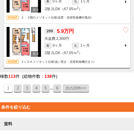
0ヶ月
1ヶ月
敷
礼
2
2階
2LDK（67.05ｍ
）
２・３階のメゾネット仕様/追焚・浴室乾燥機付風呂/
5.9万円
209
2,300円
0ヶ月
1ヶ月
敷
礼
2
2階
2LDK（67.05ｍ
）
２ＬＤＫメゾネット仕様/追い焚き・浴室乾燥機付き☆/
棟数
113
件 (総物件数：
138
件)
...
1
2
3
4
5
6
次の20件>>
条件を絞り込む
賃料