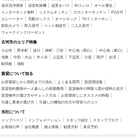
温水洗浄便座
浴室乾燥機
追焚きバス
IHコンロ
オール電化
インターネット無料
システムキッチン
カウンターキッチン
P2台可
エレベーター
宅配ボックス
オートロック
TVインターホン
防犯カメラ
即入居可
ペット相談可
二人入居可
ウォークインクローゼット
古河市のエリア特集
小山市
野木町
諸川
静町・三杉
中心地（西口）
中心地（東口）
鴻巣
中田・大山
牛ヶ谷
上辺見
下辺見
小堤
関戸
女沼
駒羽根
境町
賃貸について知る
お部屋探しから契約までの流れ
よくある質問
賃貸用語集
賃貸契約費用や一人暮らしの初期費用
賃貸物件の間取り図や資料の見方
賃貸物件の選び方やチェック方法
お部屋探しにオススメの時期
引越し業者の選び方
引越しの梱包の仕方や荷造りのコツ
当社について
トップページ
インフォメーション
スタッフ紹介
スタッフブログ
お客様の声
会社概要
個人情報
勧誘方針
来店予約