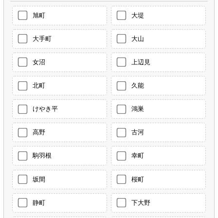
旭町
大堤
大手町
大山
女沼
上辺見
北町
久能
けやき平
鴻巣
高野
古河
駒羽根
幸町
坂間
桜町
静町
下大野