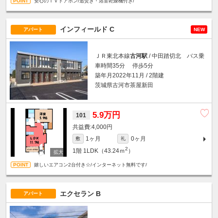
安心のＴＶドアホン/追焚き・浴室乾燥機付き/
インフィールド C
アパート
NEW
ＪＲ東北本線
古河駅
/ 中田踏切北 バス乗
車時間35分 停歩5分
築年月2022年11月 / 2階建
茨城県古河市茶屋新田
5.9万円
101
4,000円
1ヶ月
0ヶ月
敷
礼
2
1階
1LDK（43.24ｍ
）
嬉しいエアコン2台付き☆/インターネット無料です/
エクセラン B
アパート