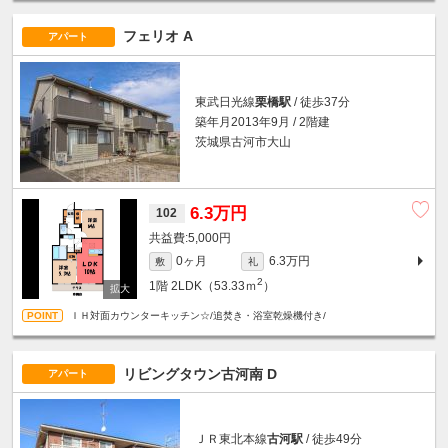
フェリオ A
アパート
東武日光線
栗橋駅
/ 徒歩37分
築年月2013年9月 / 2階建
茨城県古河市大山
6.3万円
102
5,000円
0ヶ月
6.3万円
敷
礼
2
1階
2LDK（53.33ｍ
）
ＩＨ対面カウンターキッチン☆/追焚き・浴室乾燥機付き/
リビングタウン古河南 D
アパート
ＪＲ東北本線
古河駅
/ 徒歩49分