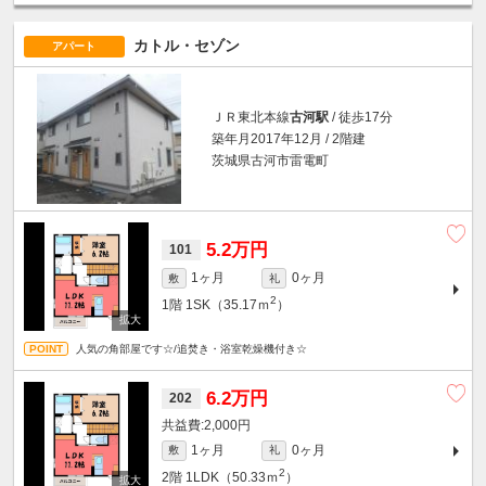
カトル・セゾン
アパート
ＪＲ東北本線
古河駅
/ 徒歩17分
築年月2017年12月 / 2階建
茨城県古河市雷電町
5.2万円
101
1ヶ月
0ヶ月
敷
礼
2
1階
1SK（35.17ｍ
）
人気の角部屋です☆/追焚き・浴室乾燥機付き☆
6.2万円
202
2,000円
1ヶ月
0ヶ月
敷
礼
2
2階
1LDK（50.33ｍ
）