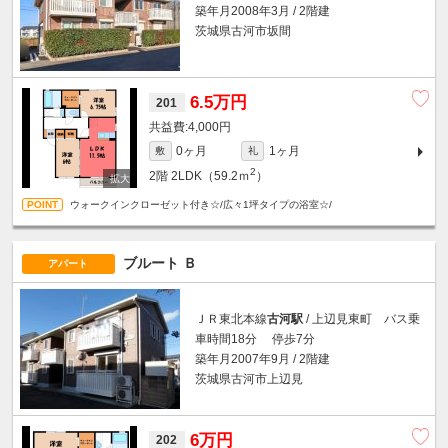
築年月2008年3月 / 2階建
茨城県古河市坂間
6.5万円
201
4,000円
0ヶ月
1ヶ月
敷
礼
2
2階
2LDK（59.2ｍ
）
ウォークインクローゼット付き☆/広々1坪タイプの浴室☆/
ブルート Ｂ
アパート
ＪＲ東北本線
古河駅
/ 上辺見東町 バス乗
車時間18分 停歩7分
築年月2007年9月 / 2階建
茨城県古河市上辺見
6万円
202