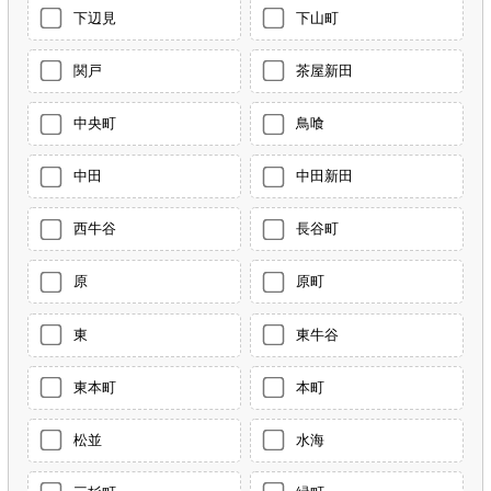
下辺見
下山町
関戸
茶屋新田
中央町
鳥喰
中田
中田新田
西牛谷
長谷町
原
原町
東
東牛谷
東本町
本町
松並
水海