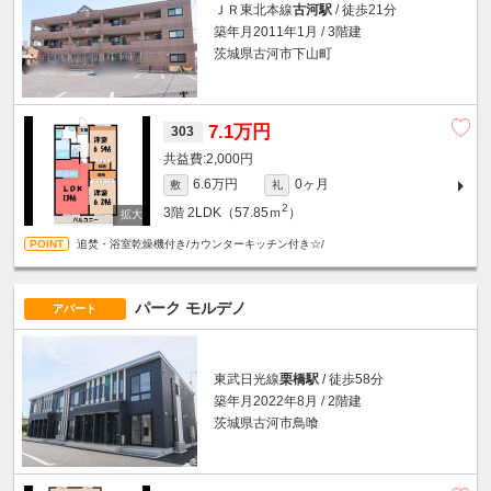
ＪＲ東北本線
古河駅
/ 徒歩21分
築年月2011年1月 / 3階建
茨城県古河市下山町
7.1万円
303
2,000円
6.6万円
0ヶ月
敷
礼
2
3階
2LDK（57.85ｍ
）
追焚・浴室乾燥機付き/カウンターキッチン付き☆/
パーク モルデノ
アパート
東武日光線
栗橋駅
/ 徒歩58分
築年月2022年8月 / 2階建
茨城県古河市鳥喰