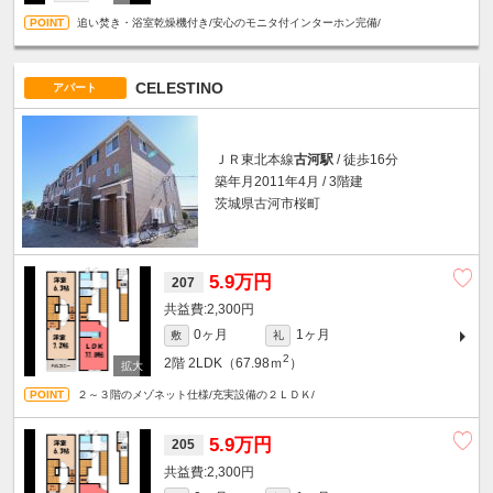
追い焚き・浴室乾燥機付き/安心のモニタ付インターホン完備/
CELESTINO
アパート
ＪＲ東北本線
古河駅
/ 徒歩16分
築年月2011年4月 / 3階建
茨城県古河市桜町
5.9万円
207
2,300円
0ヶ月
1ヶ月
敷
礼
2
2階
2LDK（67.98ｍ
）
２～３階のメゾネット仕様/充実設備の２ＬＤＫ/
5.9万円
205
2,300円