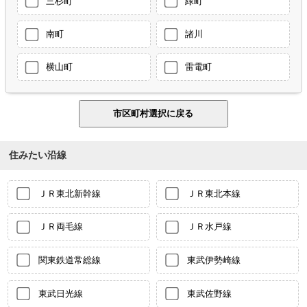
三杉町
緑町
南町
諸川
横山町
雷電町
住みたい沿線
ＪＲ東北新幹線
ＪＲ東北本線
ＪＲ両毛線
ＪＲ水戸線
関東鉄道常総線
東武伊勢崎線
東武日光線
東武佐野線