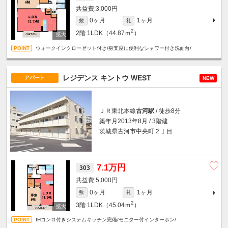
3,000円
0ヶ月
1ヶ月
敷
礼
2
2階
1LDK（44.87ｍ
）
ウォークインクローゼット付き/身支度に便利なシャワー付き洗面台/
レジデンス キントウ WEST
アパート
NEW
ＪＲ東北本線
古河駅
/ 徒歩8分
築年月2013年8月 / 3階建
茨城県古河市中央町２丁目
7.1万円
303
5,000円
0ヶ月
1ヶ月
敷
礼
2
3階
1LDK（45.04ｍ
）
IHコンロ付きシステムキッチン完備/モニター付インターホン/