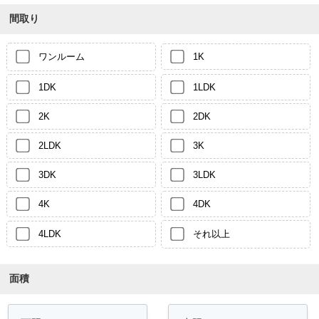
間取り
ワンルーム
1K
1DK
1LDK
2K
2DK
2LDK
3K
3DK
3LDK
4K
4DK
4LDK
それ以上
面積