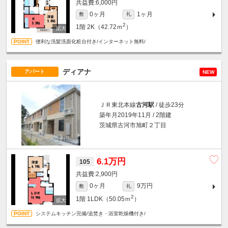
6,000円
0ヶ月
1ヶ月
敷
礼
2
1階
2K（42.72ｍ
）
便利な洗髪洗面化粧台付き/インターネット無料/
ディアナ
アパート
NEW
ＪＲ東北本線
古河駅
/ 徒歩23分
築年月2019年11月 / 2階建
茨城県古河市旭町２丁目
6.1万円
105
2,900円
0ヶ月
9万円
敷
礼
2
1階
1LDK（50.05ｍ
）
システムキッチン完備/追焚き・浴室乾燥機付き/