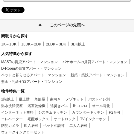
このページの先頭へ
間取りから探す
1K～1DK
1LDK～2DK
2LDK～3DK
3DK以上
人気特集から探す
MASTの賃貸アパート・マンション
パナホームの賃貸アパート・マンション
D-Roomの賃貸アパート・マンション
ペットと暮らせるアパート・マンション
新築・築浅アパート・マンション
敷金・礼金ゼロアパート・マンション
物件特集一覧
2階以上
最上階
角部屋
南向き
メゾネット
バストイレ別
温水洗浄便座
浴室乾燥機
追焚きバス
IHコンロ
オール電化
インターネット無料
システムキッチン
カウンターキッチン
P2台可
エレベーター
宅配ボックス
オートロック
TVインターホン
防犯カメラ
即入居可
ペット相談可
二人入居可
ウォークインクローゼット