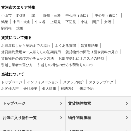
古河市のエリア特集
小山市
野木町
諸川
静町・三杉
中心地（西口）
中心地（東口）
鴻巣
中田・大山
牛ヶ谷
上辺見
下辺見
小堤
関戸
女沼
駒羽根
境町
賃貸について知る
お部屋探しから契約までの流れ
よくある質問
賃貸用語集
賃貸契約費用や一人暮らしの初期費用
賃貸物件の間取り図や資料の見方
賃貸物件の選び方やチェック方法
お部屋探しにオススメの時期
引越し業者の選び方
引越しの梱包の仕方や荷造りのコツ
当社について
トップページ
インフォメーション
スタッフ紹介
スタッフブログ
お客様の声
会社概要
個人情報
勧誘方針
来店予約
トップページ
賃貸物件検索
お気に入り物件一覧
物件閲覧履歴