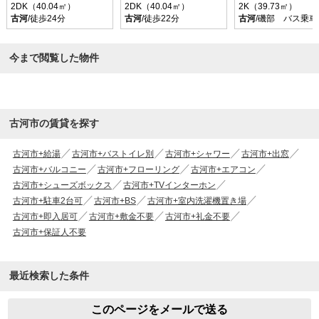
2DK（40.04㎡）
2DK（40.04㎡）
2K（39.73㎡）
古河
/徒歩24分
古河
/徒歩22分
古河
/磯部 バス乗車
今まで閲覧した物件
古河市の賃貸を探す
古河市+給湯
古河市+バストイレ別
古河市+シャワー
古河市+出窓
古河市+バルコニー
古河市+フローリング
古河市+エアコン
古河市+シューズボックス
古河市+TVインターホン
古河市+駐車2台可
古河市+BS
古河市+室内洗濯機置き場
古河市+即入居可
古河市+敷金不要
古河市+礼金不要
古河市+保証人不要
最近検索した条件
このページをメールで送る