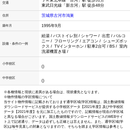
ＪＲ東北本線「古河」駅 徒歩31分
交通
東武日光線「新古河」駅 徒歩48分
茨城県古河市鴻巣
住所
1995年9月
築年月
給湯 / バストイレ別 / シャワー / 出窓 / バルコ
ニー / フローリング / エアコン / シューズボッ
設備・条件の一例
クス / TVインターホン / 駐車2台可 / BS / 室内
洗濯機置き場 /
小学校区
()
中学校区
()
※各種情報と現状に差異がある場合は、現状優先となります。
※物件情報の学区情報について
当サイト物件情報に記載されております通学区域(学区)情報は、国土数値情報
ダウンロードサービスが提供する小学校区データ【2021年度】及び中学校区
データ【2021年度】を元に加工したものですので、記載情報が現在の学区域
と異なる場合がございます。国土数値情報ダウンロードサービスのWEBサイ
ト上で記述通り、データは必ずしも正確とは言えません。また、通学区域(学
区)は毎年見直しの対象となりますので、そちらを踏まえ学区情報は参考とし