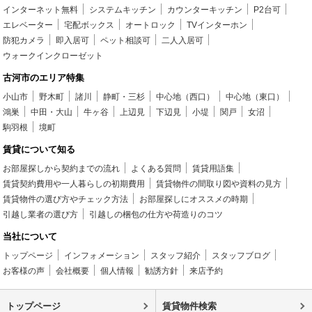
インターネット無料
システムキッチン
カウンターキッチン
P2台可
エレベーター
宅配ボックス
オートロック
TVインターホン
防犯カメラ
即入居可
ペット相談可
二人入居可
ウォークインクローゼット
古河市のエリア特集
小山市
野木町
諸川
静町・三杉
中心地（西口）
中心地（東口）
鴻巣
中田・大山
牛ヶ谷
上辺見
下辺見
小堤
関戸
女沼
駒羽根
境町
賃貸について知る
お部屋探しから契約までの流れ
よくある質問
賃貸用語集
賃貸契約費用や一人暮らしの初期費用
賃貸物件の間取り図や資料の見方
賃貸物件の選び方やチェック方法
お部屋探しにオススメの時期
引越し業者の選び方
引越しの梱包の仕方や荷造りのコツ
当社について
トップページ
インフォメーション
スタッフ紹介
スタッフブログ
お客様の声
会社概要
個人情報
勧誘方針
来店予約
トップページ
賃貸物件検索