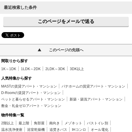
最近検索した条件
このページをメールで送る
このページの先頭へ
間取りから探す
1K～1DK
1LDK～2DK
2LDK～3DK
3DK以上
人気特集から探す
MASTの賃貸アパート・マンション
パナホームの賃貸アパート・マンション
D-Roomの賃貸アパート・マンション
ペットと暮らせるアパート・マンション
新築・築浅アパート・マンション
敷金・礼金ゼロアパート・マンション
物件特集一覧
2階以上
最上階
角部屋
南向き
メゾネット
バストイレ別
温水洗浄便座
浴室乾燥機
追焚きバス
IHコンロ
オール電化