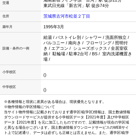
湘南新宿ライン宇須「古河」駅 徒歩22分
交通
東武日光線「新古河」駅 徒歩74分
茨城県古河市松並２丁目
住所
1995年3月
築年月
給湯 / バストイレ別 / シャワー / 洗面所独立 /
バルコニー / 南向き / フローリング / 照明付
き / エアコン / シューズボックス / 全居室収
設備・条件の一例
納 / 駐輪場 / 駐車2台可 / BS / 室内洗濯機置き
場 /
小学校区
()
中学校区
()
※各種情報と現状に差異がある場合は、現状優先となります。
※物件情報の学区情報について
当サイト物件情報に記載されております通学区域(学区)情報は、国土数値情報
ダウンロードサービスが提供する小学校区データ【2021年度】及び中学校区
データ【2021年度】を元に加工したものですので、記載情報が現在の学区域
と異なる場合がございます。国土数値情報ダウンロードサービスのWEBサイ
ト上で記述通り、データは必ずしも正確とは言えません。また、通学区域(学