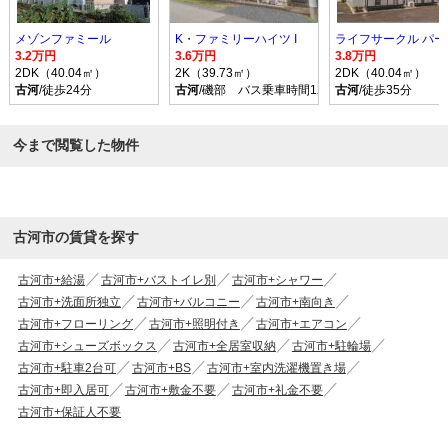
メゾンファミール
K・ファミリーハイツ I
ライフサークル パー
3.2万円
3.6万円
3.8万円
2DK（40.04㎡）
2K（39.73㎡）
2DK（40.04㎡）
古河
/徒歩24分
古河
/磯部 バス乗車時間12分 停歩3分
古河
/徒歩35分
今まで閲覧した物件
古河市の賃貸を探す
古河市+給湯
古河市+バストイレ別
古河市+シャワー
古河市+洗面所独立
古河市+バルコニー
古河市+南向き
古河市+フローリング
古河市+照明付き
古河市+エアコン
古河市+シューズボックス
古河市+全居室収納
古河市+駐輪場
古河市+駐車2台可
古河市+BS
古河市+室内洗濯機置き場
古河市+即入居可
古河市+敷金不要
古河市+礼金不要
古河市+保証人不要