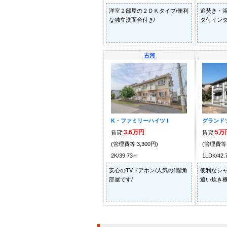
洋室２部屋の２ＤＫタイプ/便利
追焚き・浴
な独立洗面台付き/
タ付インタ
古河
K・ファミリーハイツ I
グランド
3.6万円
5万
賃貸:
賃貸:
(管理費等:3,300円)
(管理費等:
2K/39.73㎡
1LDK/42
安心のTVドアホン/人気の1階角
便利なシャ
部屋です/
追い炊き機