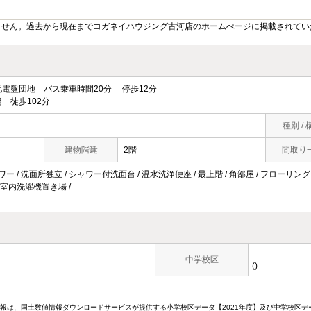
ません。過去から現在までコガネイハウジング古河店のホームぺージに掲載されてい
電盤団地 バス乗車時間20分 停歩12分
 徒歩102分
種別 / 
建物階建
2階
間取り
ワー / 洗面所独立 / シャワー付洗面台 / 温水洗浄便座 / 最上階 / 角部屋 / フローリング 
/ 室内洗濯機置き場 /
中学校区
()
情報は、国土数値情報ダウンロードサービスが提供する小学校区データ【2021年度】及び中学校区デ