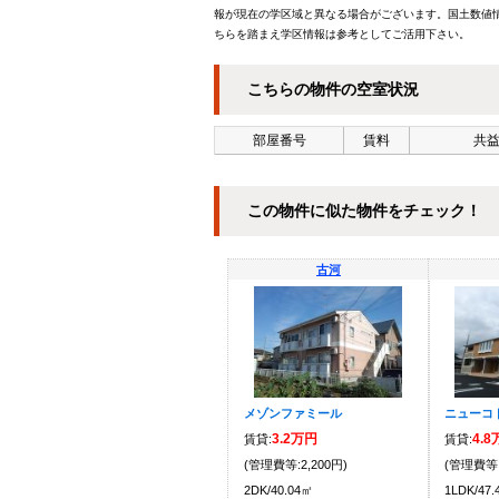
報が現在の学区域と異なる場合がございます。国土数値情
ちらを踏まえ学区情報は参考としてご活用下さい。
こちらの物件の空室状況
部屋番号
賃料
共益
この物件に似た物件をチェック！
古河
メゾンファミール
ニューコ
3.2万円
4.
賃貸:
賃貸:
(管理費等:2,200円)
(管理費等:
2DK/40.04㎡
1LDK/47