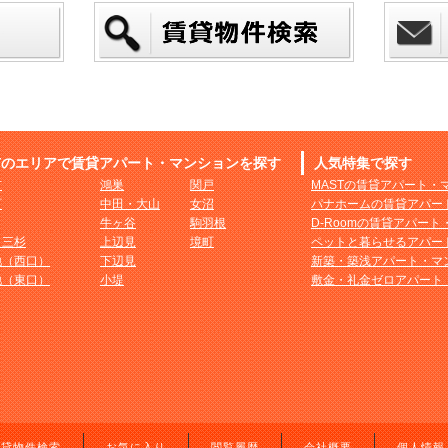
市のエリアで賃貸アパート・マンションを探す
人気特集で探す
市
鴻巣
関戸
MASTの賃貸アパート・
町
中田・大山
女沼
パナホームの賃貸アパー
牛ヶ谷
駒羽根
D-Roomの賃貸アパー
・三杉
上辺見
境町
ペットと暮らせるアパー
地（西口）
下辺見
新築・築浅アパート・マ
地（東口）
小堤
敷金・礼金ゼロアパート
賃貸物件検索
お気に入り
閲覧履歴
会社概要
個人情報