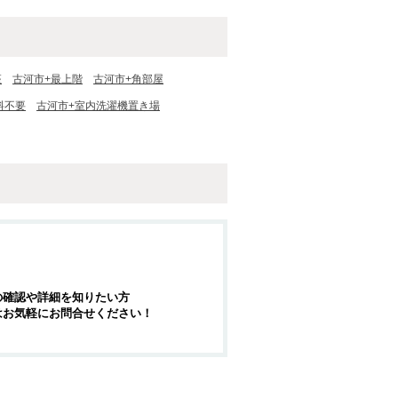
座
古河市+最上階
古河市+角部屋
料不要
古河市+室内洗濯機置き場
の確認や詳細を知りたい方
はお気軽にお問合せください！