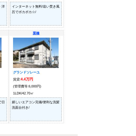
・洋
インターネット無料/追い焚き風
呂でポカポカ☆/
栗橋
グランドソレーユ
4.4万円
賃貸:
(管理費等:6,000円)
1LDK/42.70㎡
で日
嬉しいエアコン完備/便利な洗髪
洗面台付き/