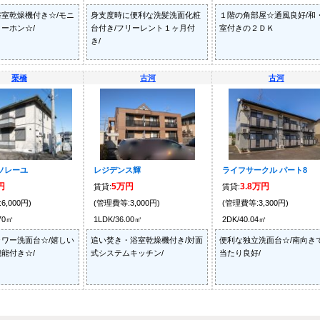
室乾燥機付き☆/モニ
身支度時に便利な洗髪洗面化粧
１階の角部屋☆通風良好/和
ーホン☆/
台付き/フリーレント１ヶ月付
室付きの２ＤＫ
き/
栗橋
古河
古河
ソレーユ
レジデンス輝
ライフサークル パート8
円
5万円
3.8万円
賃貸:
賃貸:
6,000円)
(管理費等:3,000円)
(管理費等:3,300円)
.70㎡
1LDK/36.00㎡
2DK/40.04㎡
ワー洗面台☆/嬉しい
追い焚き・浴室乾燥機付き/対面
便利な独立洗面台☆/南向き
能付き☆/
式システムキッチン/
当たり良好/