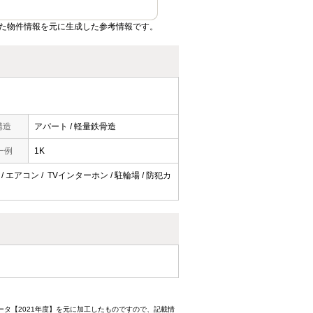
た物件情報を元に生成した参考情報です。
構造
アパート / 軽量鉄骨造
一例
1K
/ エアコン / TVインターホン / 駐輪場 / 防犯カ
ータ【2021年度】を元に加工したものですので、記載情