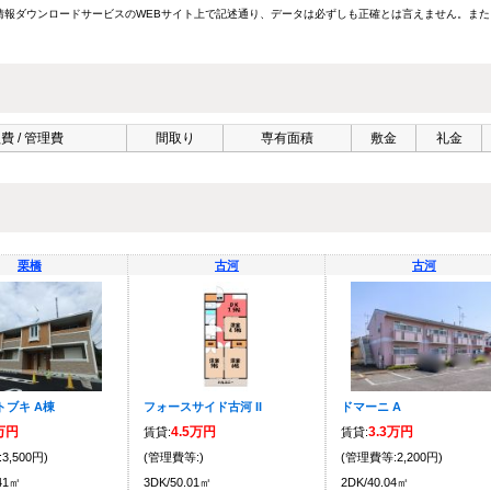
報ダウンロードサービスのWEBサイト上で記述通り、データは必ずしも正確とは言えません。また
費 / 管理費
間取り
専有面積
敷金
礼金
栗橋
古河
古河
トブキ A棟
フォースサイド古河 II
ドマーニ A
8万円
4.5万円
3.3万円
賃貸:
賃貸:
3,500円)
(管理費等:)
(管理費等:2,200円)
.41㎡
3DK/50.01㎡
2DK/40.04㎡