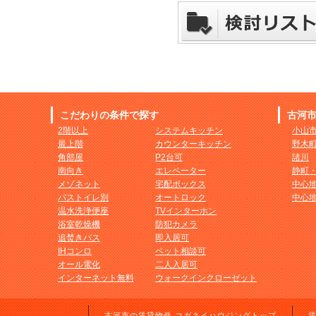
こだわりの条件で探す
古河
2階以上
システムキッチン
小山
最上階
カウンターキッチン
野木
角部屋
P2台可
諸川
南向き
エレベーター
静町
メゾネット
宅配ボックス
中心
バストイレ別
オートロック
中心
温水洗浄便座
TVインターホン
浴室乾燥機
防犯カメラ
追焚きバス
即入居可
IHコンロ
ペット相談可
オール電化
二人入居可
インターネット無料
ウォークインクローゼット
古河市の賃貸物件 コガネイハウジングトップ