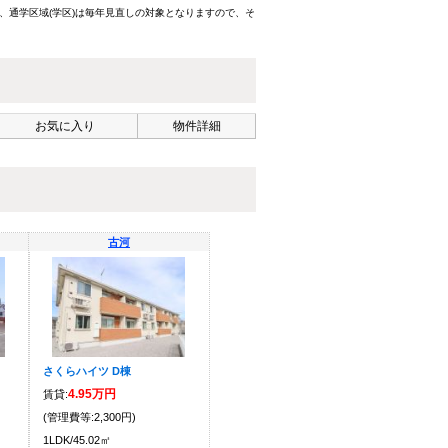
、通学区域(学区)は毎年見直しの対象となりますので、そ
お気に入り
物件詳細
古河
さくらハイツ D棟
4.95万円
賃貸:
(管理費等:2,300円)
1LDK/45.02㎡