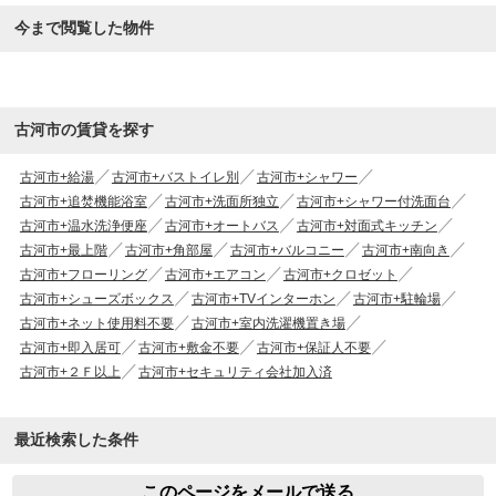
今まで閲覧した物件
古河市の賃貸を探す
古河市+給湯
古河市+バストイレ別
古河市+シャワー
古河市+追焚機能浴室
古河市+洗面所独立
古河市+シャワー付洗面台
古河市+温水洗浄便座
古河市+オートバス
古河市+対面式キッチン
古河市+最上階
古河市+角部屋
古河市+バルコニー
古河市+南向き
古河市+フローリング
古河市+エアコン
古河市+クロゼット
古河市+シューズボックス
古河市+TVインターホン
古河市+駐輪場
古河市+ネット使用料不要
古河市+室内洗濯機置き場
古河市+即入居可
古河市+敷金不要
古河市+保証人不要
古河市+２Ｆ以上
古河市+セキュリティ会社加入済
最近検索した条件
このページをメールで送る