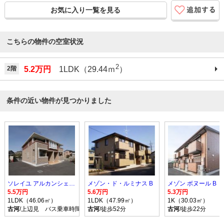
お気に入り一覧を見る
こちらの物件の空室状況
2
2階
5.2万円
1LDK（29.44ｍ
）
条件の近い物件が見つかりました
ソレイユ アルカンシェル Ｂ
メゾン・ド・ルミナス B
メゾン ボヌール B
5.5万円
5.6万円
5.3万円
1LDK（46.06㎡）
1LDK（47.99㎡）
1K（30.03㎡）
古河
/上辺見 バス乗車時間10分 停歩9分
古河
/徒歩52分
古河
/徒歩22分