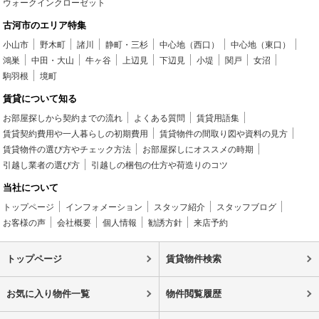
ウォークインクローゼット
古河市のエリア特集
小山市
野木町
諸川
静町・三杉
中心地（西口）
中心地（東口）
鴻巣
中田・大山
牛ヶ谷
上辺見
下辺見
小堤
関戸
女沼
駒羽根
境町
賃貸について知る
お部屋探しから契約までの流れ
よくある質問
賃貸用語集
賃貸契約費用や一人暮らしの初期費用
賃貸物件の間取り図や資料の見方
賃貸物件の選び方やチェック方法
お部屋探しにオススメの時期
引越し業者の選び方
引越しの梱包の仕方や荷造りのコツ
当社について
トップページ
インフォメーション
スタッフ紹介
スタッフブログ
お客様の声
会社概要
個人情報
勧誘方針
来店予約
トップページ
賃貸物件検索
お気に入り物件一覧
物件閲覧履歴