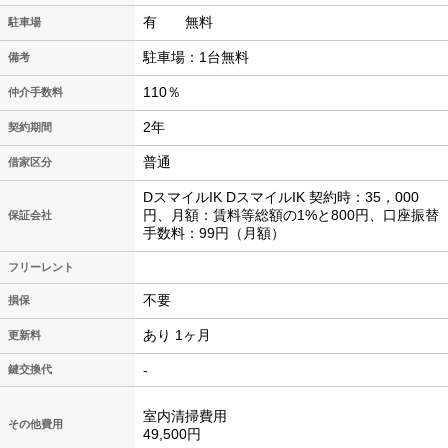
有 無料
駐車場
駐車場：1台無料
備考
110％
仲介手数料
2年
契約期間
普通
借家区分
DスマイルIK DスマイルIK 契約時：35，000
円、月額：賃料等総額の1%と800円、口座振替
保証会社
手数料：99円（月額）
フリーレント
不要
損保
あり 1ヶ月
更新料
-
鍵交換代
室内清掃費用
その他費用
49,500円