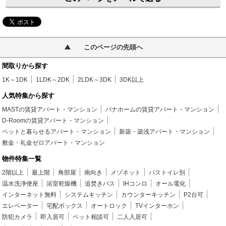
このページの先頭へ
間取りから探す
1K～1DK
1LDK～2DK
2LDK～3DK
3DK以上
人気特集から探す
MASTの賃貸アパート・マンション
パナホームの賃貸アパート・マンション
D-Roomの賃貸アパート・マンション
ペットと暮らせるアパート・マンション
新築・築浅アパート・マンション
敷金・礼金ゼロアパート・マンション
物件特集一覧
2階以上
最上階
角部屋
南向き
メゾネット
バストイレ別
温水洗浄便座
浴室乾燥機
追焚きバス
IHコンロ
オール電化
インターネット無料
システムキッチン
カウンターキッチン
P2台可
エレベーター
宅配ボックス
オートロック
TVインターホン
防犯カメラ
即入居可
ペット相談可
二人入居可