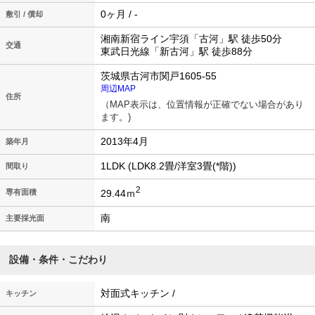
0ヶ月 / -
敷引 / 償却
湘南新宿ライン宇須「古河」駅 徒歩50分
交通
東武日光線「新古河」駅 徒歩88分
茨城県古河市関戸1605-55
周辺MAP
住所
（MAP表示は、位置情報が正確でない場合があり
ます。)
2013年4月
築年月
1LDK (LDK8.2畳/洋室3畳(*階))
間取り
2
29.44ｍ
専有面積
南
主要採光面
設備・条件・こだわり
対面式キッチン /
キッチン