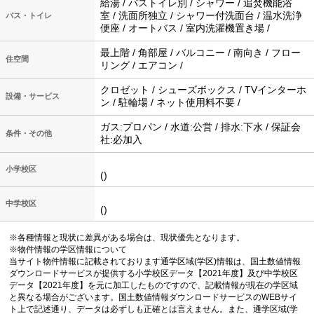
給湯 / バストイレ別 / シャワー / 追焚機能浴
室 / 洗面所独立 / シャワー付洗面台 / 温水洗浄
バス・トイレ
便座 / オートバス / 室内洗濯機置き場 /
最上階 / 角部屋 / バルコニー / 南向き / フロー
住空間
リング / エアコン /
クロゼット / シューズボックス / TVインターホ
設備・サービス
ン / 駐輪場 / ネット使用料不要 /
ガス:プロパン / 水道:公営 / 排水:下水 / 保証会
条件・その他
社:必加入
小学校区
()
中学校区
()
※各種情報と現状に差異がある場合は、現状優先となります。
※物件情報の学区情報について
当サイト物件情報に記載されております通学区域(学区)情報は、国土数値情報
ダウンロードサービスが提供する小学校区データ【2021年度】及び中学校区
データ【2021年度】を元に加工したものですので、記載情報が現在の学区域
と異なる場合がございます。国土数値情報ダウンロードサービスのWEBサイ
ト上で記述通り、データは必ずしも正確とは言えません。また、通学区域(学