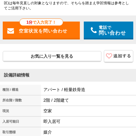
区)は毎年見直しの対象となりますので、そちらを踏まえ学区情報は参考とし
てご活用下さい。
1分
で入力完了！
電話で
問い合わせ
お気に入り一覧を見る
設備詳細情報
アパート / 軽量鉄骨造
種別 / 構造
2階 / 2階建て
所在階 / 階数
空家
現況
即入居可
入居可能日
媒介
取引態様