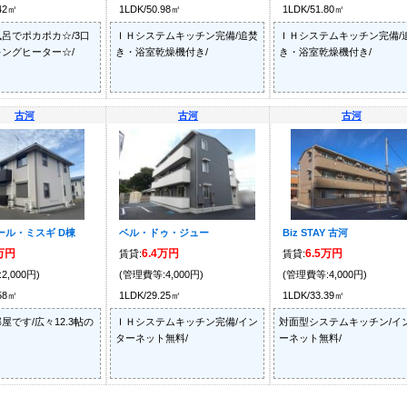
.42㎡
1LDK/50.98㎡
1LDK/51.80㎡
呂でポカポカ☆/3口
ＩＨシステムキッチン完備/追焚
ＩＨシステムキッチン完備/
ングヒーター☆/
き・浴室乾燥機付き/
き・浴室乾燥機付き/
古河
古河
古河
ール・ミスギ D棟
ベル・ドゥ・ジュー
Biz STAY 古河
8万円
6.4万円
6.5万円
賃貸:
賃貸:
2,000円)
(管理費等:4,000円)
(管理費等:4,000円)
.58㎡
1LDK/29.25㎡
1LDK/33.39㎡
屋です/広々12.3帖の
ＩＨシステムキッチン完備/イン
対面型システムキッチン/イ
ターネット無料/
ーネット無料/