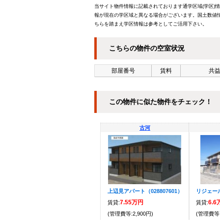
当サイト物件情報に記載されております通学区域(学区)
報が現在の学区域と異なる場合がございます。国土数値情
ちらを踏まえ学区情報は参考としてご活用下さい。
こちらの物件の空室状況
部屋番号
賃料
共益
この物件に似た物件をチェック！
古河
上辺見アパート（028807601）
リジェー
7.55万円
6.
賃貸:
賃貸:
(管理費等:2,900円)
(管理費等: