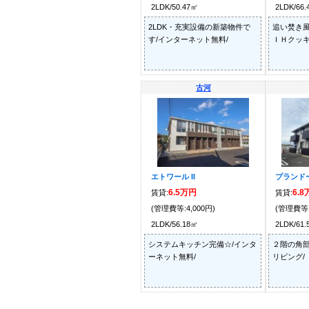
2LDK/50.47㎡
2LDK/66
2LDK・充実設備の新築物件で
追い焚き風
す/インターネット無料/
ＩＨクッキ
古河
エトワール II
プランド
6.5万円
6.
賃貸:
賃貸:
(管理費等:4,000円)
(管理費等:
2LDK/56.18㎡
2LDK/61
システムキッチン完備☆/インタ
２階の角部
ーネット無料/
リビング/