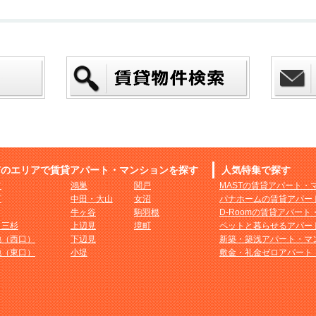
市のエリアで賃貸アパート・マンションを探す
人気特集で探す
市
鴻巣
関戸
MASTの賃貸アパート・
町
中田・大山
女沼
パナホームの賃貸アパー
牛ヶ谷
駒羽根
D-Roomの賃貸アパー
・三杉
上辺見
境町
ペットと暮らせるアパー
地（西口）
下辺見
新築・築浅アパート・マ
地（東口）
小堤
敷金・礼金ゼロアパート