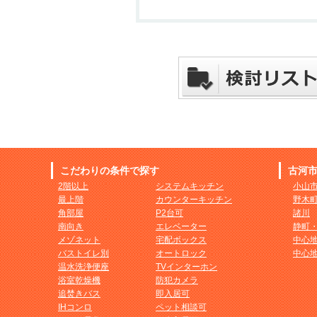
こだわりの条件で探す
古河
2階以上
システムキッチン
小山
最上階
カウンターキッチン
野木
角部屋
P2台可
諸川
南向き
エレベーター
静町
メゾネット
宅配ボックス
中心
バストイレ別
オートロック
中心
温水洗浄便座
TVインターホン
浴室乾燥機
防犯カメラ
追焚きバス
即入居可
IHコンロ
ペット相談可