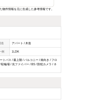
た物件情報を元に生成した参考情報です。
構造
アパート / 木造
一例
1LDK
トバス / 最上階 / バルコニー / 南向き / フロ
輪場 / 光ファイバー / BS / 防犯カメラ / ネ