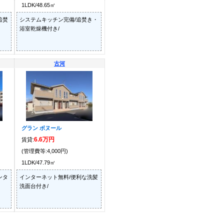
1LDK/48.65㎡
追焚
システムキッチン完備/追焚き・
浴室乾燥機付き/
古河
グラン ボヌール
6.6万円
賃貸:
(管理費等:4,000円)
1LDK/47.79㎡
ンタ
インターネット無料/便利な洗髪
洗面台付き/