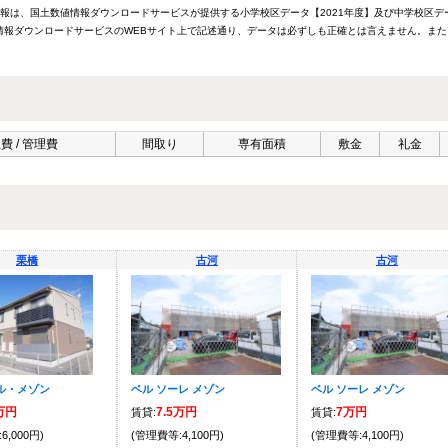
情報は、国土数値情報ダウンロードサービスが提供する小学校区データ【2021年度】及び中学校区デ
報ダウンロードサービスのWEBサイト上で記述通り、データは必ずしも正確とは言えません。また
費 / 管理費
間取り
専有面積
敷金
礼金
栗橋
古河
古河
ル・メゾン
ベル ソーレ メゾン
ベル ソーレ メゾン
6万円
7.5万円
7万円
賃貸:
賃貸:
6,000円)
(管理費等:4,100円)
(管理費等:4,100円)