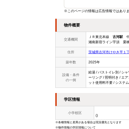
※このページの情報は広告情報ではあり
物件概要
ＪＲ東北本線
古河駅
中
交通機関
湘南新宿ライン宇須 栗橋
住所
茨城県古河市けやき平１
築年数
2025年
給湯 / バストイレ別 / シャ
設備・条件
ーリング / 照明付き / エア
の一例
ット使用料不要 / システム
学区情報
小学校区
()
※各種情報と差異がある場合は現況優先となります
※物件情報の学区情報について