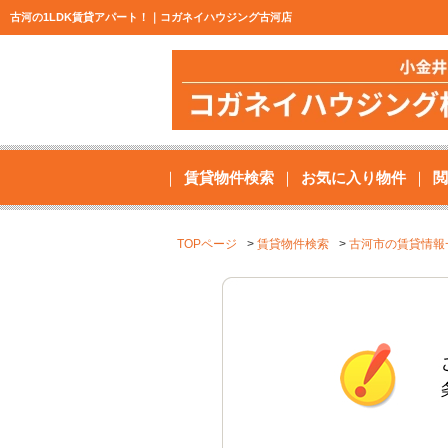
古河の1LDK賃貸アパート！｜コガネイハウジング古河店
賃貸物件検索
お気に入り物件
閲
TOPページ
賃貸物件検索
古河市の賃貸情報