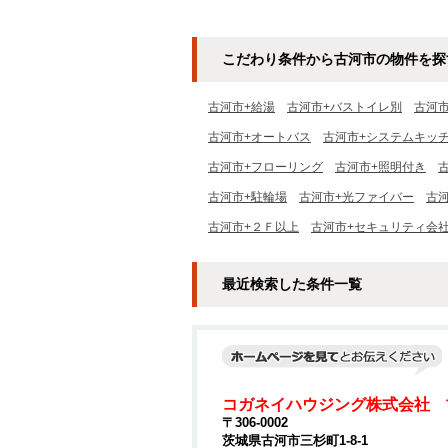
こだわり条件から古河市の物件を探
古河市+給湯
古河市+バストイレ別
古河
古河市+オートバス
古河市+システムキッ
古河市+フローリング
古河市+照明付き
古河市+駐輪場
古河市+光ファイバー
古河
古河市+２Ｆ以上
古河市+セキュリティ会
最近検索した条件一覧
コガネイハウジング株式会社 
〒306-0002
茨城県古河市三杉町1-8-1