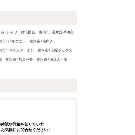
河市+シャワー付洗面台
古河市+温水洗浄便座
河市+バルコニー
古河市+南向き
河市+TVインターホン
古河市+宅配ボックス
場
古河市+敷金不要
古河市+保証人不要
の確認や詳細を知りたい方
はお気軽にお問合せください！