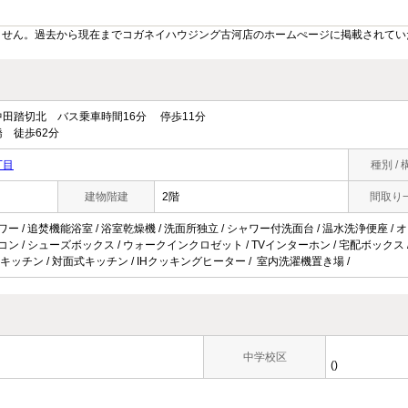
ません。過去から現在までコガネイハウジング古河店のホームぺージに掲載されてい
田踏切北 バス乗車時間16分 停歩11分
 徒歩62分
丁目
種別 / 
建物階建
2階
間取り
ワー / 追焚機能浴室 / 浴室乾燥機 / 洗面所独立 / シャワー付洗面台 / 温水洗浄便座 / オー
コン / シューズボックス / ウォークインクロゼット / TVインターホン / 宅配ボックス / 駐
キッチン / 対面式キッチン / IHクッキングヒーター / 室内洗濯機置き場 /
中学校区
()