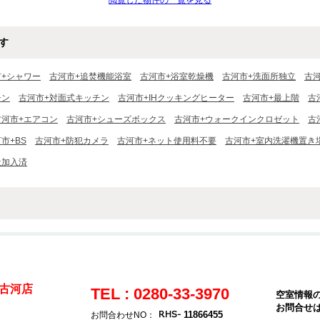
閲覧した物件の一覧を見る
す
市+シャワー
古河市+追焚機能浴室
古河市+浴室乾燥機
古河市+洗面所独立
古
チン
古河市+対面式キッチン
古河市+IHクッキングヒーター
古河市+最上階
古
古河市+エアコン
古河市+シューズボックス
古河市+ウォークインクロゼット
古
市+BS
古河市+防犯カメラ
古河市+ネット使用料不要
古河市+室内洗濯機置き
社加入済
古河店
TEL : 0280-33-3970
空室情報
お問合せ
11866455
お問合わせNO：