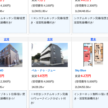
5万円
7万円
6.2万円
賃貸:
賃貸:
4,100円)
(管理費等:4,100円)
(管理費等:2,300円)
.98㎡
1LDK/51.80㎡
1LDK/48.65㎡
ムキッチン完備/追焚
ＩＨシステムキッチン完備/追焚
システムキッチン完備/追焚
燥機付き/
き・浴室乾燥機付き/
浴室乾燥機付き/
古河
古河
野木
NO
ベル・ドゥ・ジュー
Sky Blue
9万円
5.9万円
6.2万円
賃貸:
賃貸:
2,300円)
(管理費等:4,000円)
(管理費等:5,000円)
.05㎡
1K/28.28㎡
2LDK/55.58㎡
ゾネット仕様/追い焚
ＩＨ付きシステムキッチン完備
インターネット無料☆/追い
燥機付き☆/
☆/ウォークインクロゼット付
き・浴室乾燥機付き/
き/