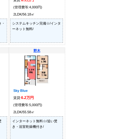
6.5万円
賃貸:
(管理費等:4,000円)
2LDK/56.18㎡
き・
システムキッチン完備☆/インタ
ーネット無料/
野木
Sky Blue
6.2万円
賃貸:
(管理費等:5,000円)
2LDK/55.58㎡
焚
インターネット無料☆/追い焚
き・浴室乾燥機付き/