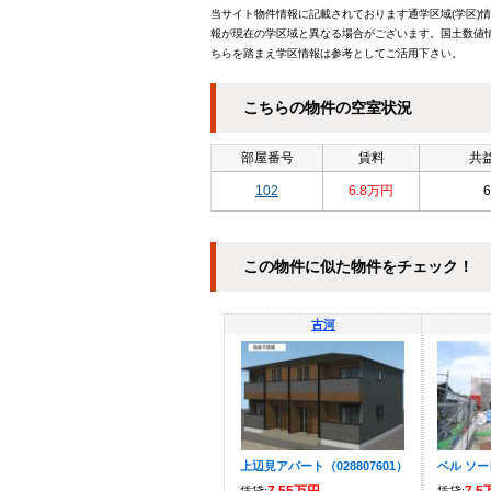
当サイト物件情報に記載されております通学区域(学区)
報が現在の学区域と異なる場合がございます。国土数値情
ちらを踏まえ学区情報は参考としてご活用下さい。
こちらの物件の空室状況
部屋番号
賃料
共益
102
6.8万円
6
この物件に似た物件をチェック！
古河
上辺見アパート（028807601）
ベル ソー