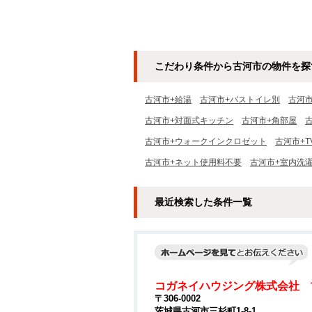
こだわり条件から古河市の物件を探
古河市+給湯
古河市+バストイレ別
古河
古河市+対面式キッチン
古河市+角部屋
古河市+ウォークインクロゼット
古河市+
古河市+ネット使用料不要
古河市+室内洗
最近検索した条件一覧
コガネイハウジング株式会社 
〒306-0002
茨城県古河市三杉町1-8-1