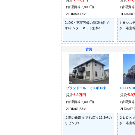
7.55万円
7.
賃貸:
賃貸:
(管理費等:2,900円)
(管理費等:
2LDK/50.47㎡
1LDK/50
2LDK・充実設備の新築物件で
ＩＨシステ
す/インターネット無料/
き・浴室乾
古河
プランドール・ミスギ D棟
CELESTI
6.8万円
5.
賃貸:
賃貸:
(管理費等:2,000円)
(管理費等:
2LDK/61.58㎡
2LDK/67
２階の角部屋です/広々12.3帖の
２ＬＤＫメ
リビング/
き・浴室乾