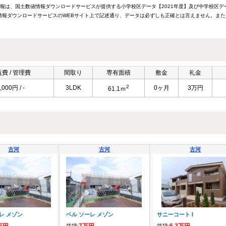
情報は、国土数値情報ダウンロードサービスが提供する小学校区データ【2021年度】及び中学校区デ
報ダウンロードサービスのWEBサイト上で記述通り、データは必ずしも正確とは言えません。また
費 / 管理費
間取り
専有面積
敷金
礼金
2
,000円 / -
3LDK
0ヶ月
3万円
61.1ｍ
古河
古河
古河
レ メゾン
ベル ソーレ メゾン
サニーコート I