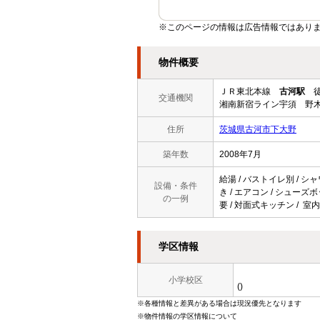
※このページの情報は広告情報ではあり
物件概要
ＪＲ東北本線
古河駅
徒
交通機関
湘南新宿ライン宇須 野木
住所
茨城県古河市下大野
築年数
2008年7月
給湯 / バストイレ別 / シャ
設備・条件
き / エアコン / シューズボ
の一例
要 / 対面式キッチン / 室
学区情報
小学校区
()
※各種情報と差異がある場合は現況優先となります
※物件情報の学区情報について