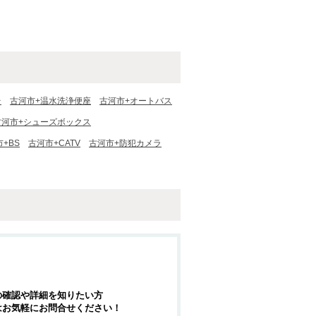
台
古河市+温水洗浄便座
古河市+オートバス
古河市+シューズボックス
+BS
古河市+CATV
古河市+防犯カメラ
の確認や詳細を知りたい方
はお気軽にお問合せください！