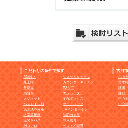
こだわりの条件で探す
古河
2階以上
システムキッチン
小山
最上階
カウンターキッチン
野木
角部屋
P2台可
諸川
南向き
エレベーター
静町
メゾネット
宅配ボックス
中心
バストイレ別
オートロック
中心
温水洗浄便座
TVインターホン
浴室乾燥機
防犯カメラ
追焚きバス
即入居可
IHコンロ
ペット相談可