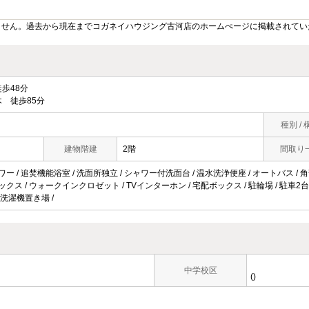
ません。過去から現在までコガネイハウジング古河店のホームぺージに掲載されてい
歩48分
 徒歩85分
種別 / 
建物階建
2階
間取り
ワー / 追焚機能浴室 / 洗面所独立 / シャワー付洗面台 / 温水洗浄便座 / オートバス / 角
ックス / ウォークインクロゼット / TVインターホン / 宅配ボックス / 駐輪場 / 駐車2台可 /
内洗濯機置き場 /
中学校区
()