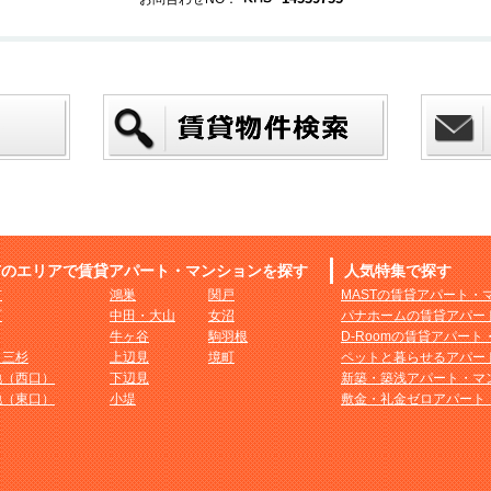
市のエリアで賃貸アパート・マンションを探す
人気特集で探す
市
鴻巣
関戸
MASTの賃貸アパート・
町
中田・大山
女沼
パナホームの賃貸アパー
牛ヶ谷
駒羽根
D-Roomの賃貸アパー
・三杉
上辺見
境町
ペットと暮らせるアパー
地（西口）
下辺見
新築・築浅アパート・マ
地（東口）
小堤
敷金・礼金ゼロアパート