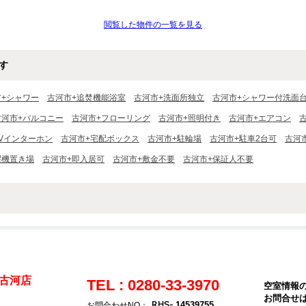
閲覧した物件の一覧を見る
す
市+シャワー
古河市+追焚機能浴室
古河市+洗面所独立
古河市+シャワー付洗面
古河市+バルコニー
古河市+フローリング
古河市+照明付き
古河市+エアコン
TVインターホン
古河市+宅配ボックス
古河市+駐輪場
古河市+駐車2台可
古河市
濯機置き場
古河市+即入居可
古河市+敷金不要
古河市+保証人不要
古河店
TEL : 0280-33-3970
空室情報
お問合せ
14539755
お問合わせNO：