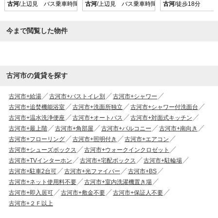
古河
/上辺見 バス乗車時間10分 停歩3分
古河
/上辺見 バス乗車時間10分 停歩3分
古河
/徒歩18分
今まで閲覧した物件
古河市の賃貸を探す
古河市+給湯
古河市+バストイレ別
古河市+シャワー
古河市+追焚機能浴室
古河市+洗面所独立
古河市+シャワー付洗面台
古河市+温水洗浄便座
古河市+オートバス
古河市+対面式キッチン
古河市+最上階
古河市+角部屋
古河市+バルコニー
古河市+南向き
古河市+フローリング
古河市+照明付き
古河市+エアコン
古河市+シューズボックス
古河市+ウォークインクロゼット
古河市+TVインターホン
古河市+宅配ボックス
古河市+駐輪場
古河市+駐車2台可
古河市+光ファイバー
古河市+BS
古河市+ネット使用料不要
古河市+室内洗濯機置き場
古河市+即入居可
古河市+敷金不要
古河市+保証人不要
古河市+２Ｆ以上