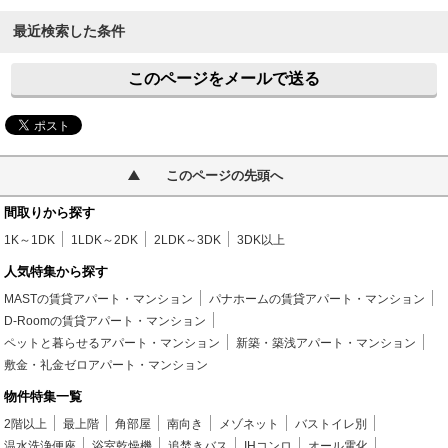
最近検索した条件
このページをメールで送る
このページの先頭へ
間取りから探す
1K～1DK
1LDK～2DK
2LDK～3DK
3DK以上
人気特集から探す
MASTの賃貸アパート・マンション
パナホームの賃貸アパート・マンション
D-Roomの賃貸アパート・マンション
ペットと暮らせるアパート・マンション
新築・築浅アパート・マンション
敷金・礼金ゼロアパート・マンション
物件特集一覧
2階以上
最上階
角部屋
南向き
メゾネット
バストイレ別
温水洗浄便座
浴室乾燥機
追焚きバス
IHコンロ
オール電化