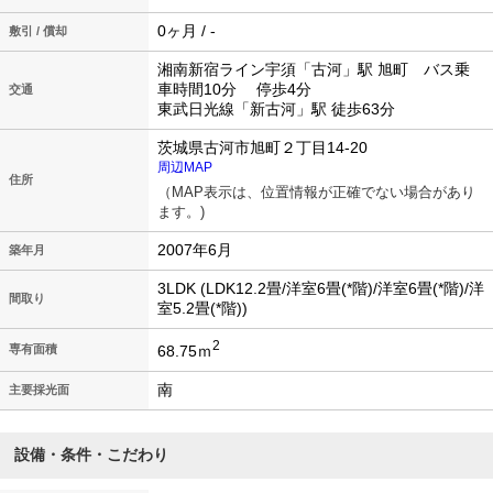
0ヶ月 / -
敷引 / 償却
湘南新宿ライン宇須「古河」駅 旭町 バス乗
車時間10分 停歩4分
交通
東武日光線「新古河」駅 徒歩63分
茨城県古河市旭町２丁目14-20
周辺MAP
住所
（MAP表示は、位置情報が正確でない場合があり
ます。)
2007年6月
築年月
3LDK (LDK12.2畳/洋室6畳(*階)/洋室6畳(*階)/洋
間取り
室5.2畳(*階))
2
68.75ｍ
専有面積
南
主要採光面
設備・条件・こだわり