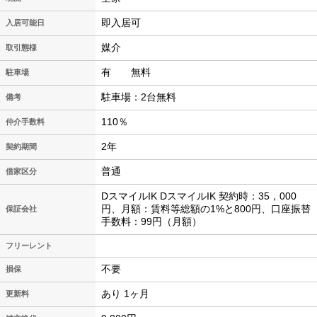
即入居可
入居可能日
媒介
取引態様
有 無料
駐車場
駐車場：2台無料
備考
110％
仲介手数料
2年
契約期間
普通
借家区分
DスマイルIK DスマイルIK 契約時：35，000
円、月額：賃料等総額の1%と800円、口座振替
保証会社
手数料：99円（月額）
フリーレント
不要
損保
あり 1ヶ月
更新料