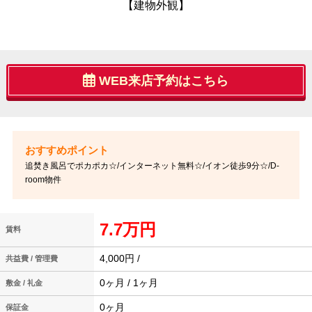
【建物外観】
WEB来店予約はこちら
追焚き風呂でポカポカ☆/インターネット無料☆/イオン徒歩9分☆/D-
room物件
7.7万円
賃料
4,000円 /
共益費 / 管理費
0ヶ月 / 1ヶ月
敷金 / 礼金
0ヶ月
保証金