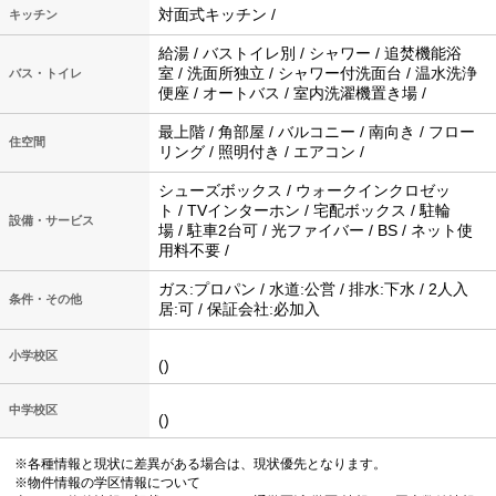
対面式キッチン /
キッチン
給湯 / バストイレ別 / シャワー / 追焚機能浴
室 / 洗面所独立 / シャワー付洗面台 / 温水洗浄
バス・トイレ
便座 / オートバス / 室内洗濯機置き場 /
最上階 / 角部屋 / バルコニー / 南向き / フロー
住空間
リング / 照明付き / エアコン /
シューズボックス / ウォークインクロゼッ
ト / TVインターホン / 宅配ボックス / 駐輪
設備・サービス
場 / 駐車2台可 / 光ファイバー / BS / ネット使
用料不要 /
ガス:プロパン / 水道:公営 / 排水:下水 / 2人入
条件・その他
居:可 / 保証会社:必加入
小学校区
()
中学校区
()
※各種情報と現状に差異がある場合は、現状優先となります。
※物件情報の学区情報について