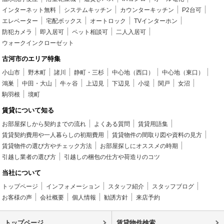
インターネット無料
システムキッチン
カウンターキッチン
P2台可
エレベーター
宅配ボックス
オートロック
TVインターホン
防犯カメラ
即入居可
ペット相談可
二人入居可
ウォークインクローゼット
古河市のエリア特集
小山市
野木町
諸川
静町・三杉
中心地（西口）
中心地（東口）
鴻巣
中田・大山
牛ヶ谷
上辺見
下辺見
小堤
関戸
女沼
駒羽根
境町
賃貸について知る
お部屋探しから契約までの流れ
よくある質問
賃貸用語集
賃貸契約費用や一人暮らしの初期費用
賃貸物件の間取り図や資料の見方
賃貸物件の選び方やチェック方法
お部屋探しにオススメの時期
引越し業者の選び方
引越しの梱包の仕方や荷造りのコツ
当社について
トップページ
インフォメーション
スタッフ紹介
スタッフブログ
お客様の声
会社概要
個人情報
勧誘方針
来店予約
トップページ
賃貸物件検索