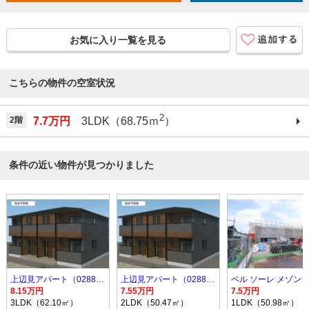
お気に入り一覧を見る
こちらの物件の空室状況
2
2階
7.7万円
3LDK（68.75ｍ
）
条件の近い物件が見つかりました
上辺見アパート（028807601）
上辺見アパート（028807601）
ベル ソーレ メゾン
8.15万円
7.55万円
7.5万円
3LDK（62.10㎡）
2LDK（50.47㎡）
1LDK（50.98㎡）