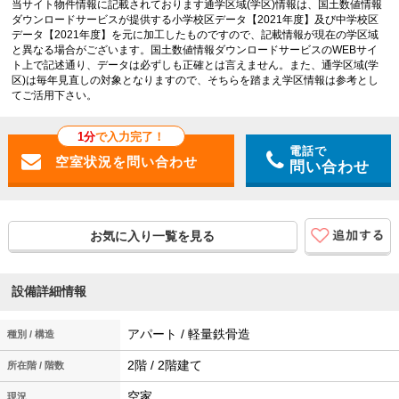
当サイト物件情報に記載されております通学区域(学区)情報は、国土数値情報
ダウンロードサービスが提供する小学校区データ【2021年度】及び中学校区
データ【2021年度】を元に加工したものですので、記載情報が現在の学区域
と異なる場合がございます。国土数値情報ダウンロードサービスのWEBサイ
ト上で記述通り、データは必ずしも正確とは言えません。また、通学区域(学
区)は毎年見直しの対象となりますので、そちらを踏まえ学区情報は参考とし
てご活用下さい。
1分
で入力完了！
電話で
問い合わせ
お気に入り一覧を見る
設備詳細情報
アパート / 軽量鉄骨造
種別 / 構造
2階 / 2階建て
所在階 / 階数
空家
現況