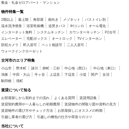
敷金・礼金ゼロアパート・マンション
物件特集一覧
2階以上
最上階
角部屋
南向き
メゾネット
バストイレ別
温水洗浄便座
浴室乾燥機
追焚きバス
IHコンロ
オール電化
インターネット無料
システムキッチン
カウンターキッチン
P2台可
エレベーター
宅配ボックス
オートロック
TVインターホン
防犯カメラ
即入居可
ペット相談可
二人入居可
ウォークインクローゼット
古河市のエリア特集
小山市
野木町
諸川
静町・三杉
中心地（西口）
中心地（東口）
鴻巣
中田・大山
牛ヶ谷
上辺見
下辺見
小堤
関戸
女沼
駒羽根
境町
賃貸について知る
お部屋探しから契約までの流れ
よくある質問
賃貸用語集
賃貸契約費用や一人暮らしの初期費用
賃貸物件の間取り図や資料の見方
賃貸物件の選び方やチェック方法
お部屋探しにオススメの時期
引越し業者の選び方
引越しの梱包の仕方や荷造りのコツ
当社について