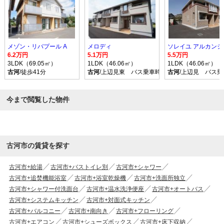
メゾン・リバプール A
メロディ
6.2万円
5.1万円
5.5万円
3LDK（69.05㎡）
1LDK（46.06㎡）
1LDK（46.06㎡）
古河
/徒歩41分
古河
/上辺見東 バス乗車時間11分 停歩4分
古河
/上辺見 バス乗
今まで閲覧した物件
古河市の賃貸を探す
古河市+給湯
古河市+バストイレ別
古河市+シャワー
古河市+追焚機能浴室
古河市+浴室乾燥機
古河市+洗面所独立
古河市+シャワー付洗面台
古河市+温水洗浄便座
古河市+オートバス
古河市+システムキッチン
古河市+対面式キッチン
古河市+バルコニー
古河市+南向き
古河市+フローリング
古河市+エアコン
古河市+シューズボックス
古河市+床下収納