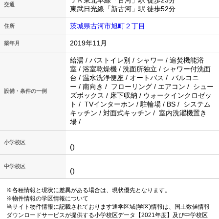
ＪＲ東北本線「古河」駅 徒歩23分
交通
東武日光線「新古河」駅 徒歩52分
茨城県古河市旭町２丁目
住所
2019年11月
築年月
給湯 / バストイレ別 / シャワー / 追焚機能浴
室 / 浴室乾燥機 / 洗面所独立 / シャワー付洗面
台 / 温水洗浄便座 / オートバス / バルコニ
ー / 南向き / フローリング / エアコン / シュー
設備・条件の一例
ズボックス / 床下収納 / ウォークインクロゼッ
ト / TVインターホン / 駐輪場 / BS / システム
キッチン / 対面式キッチン / 室内洗濯機置き
場 /
小学校区
()
中学校区
()
※各種情報と現状に差異がある場合は、現状優先となります。
※物件情報の学区情報について
当サイト物件情報に記載されております通学区域(学区)情報は、国土数値情報
ダウンロードサービスが提供する小学校区データ【2021年度】及び中学校区