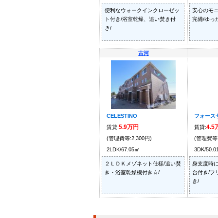
便利なウォークインクローゼッ
安心のモ
ト付き/浴室乾燥、追い焚き付
完備/ゆっ
き/
古河
CELESTINO
フォースサ
5.9万円
4.
賃貸:
賃貸:
(管理費等:2,300円)
(管理費等:
2LDK/67.05㎡
3DK/50.
２ＬＤＫメゾネット仕様/追い焚
身支度時
き・浴室乾燥機付き☆/
台付き/フ
き/