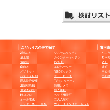
こだわりの条件で探す
古河
2階以上
システムキッチン
小山
最上階
カウンターキッチン
野木
角部屋
P2台可
諸川
南向き
エレベーター
静町
メゾネット
宅配ボックス
中心
バストイレ別
オートロック
中心
温水洗浄便座
TVインターホン
浴室乾燥機
防犯カメラ
追焚きバス
即入居可
IHコンロ
ペット相談可
オール電化
二人入居可
インターネット無料
ウォークインクローゼット