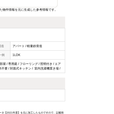
た物件情報を元に生成した参考情報です。
構造
アパート / 軽量鉄骨造
一例
1LDK
屋 / 専用庭 / フローリング / 照明付き / エア
使用料不要 / 対面式キッチン / 室内洗濯機置き場 /
ータ【2021年度】を元に加工したものですので、記載情