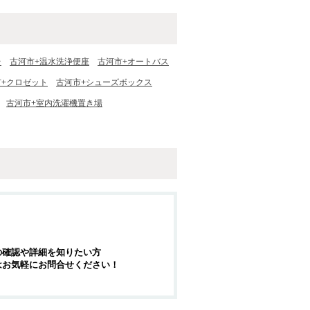
台
古河市+温水洗浄便座
古河市+オートバス
市+クロゼット
古河市+シューズボックス
古河市+室内洗濯機置き場
の確認や詳細を知りたい方
はお気軽にお問合せください！