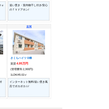
ウォ
追い焚き・室内物干し付き/安心
のＴＶドアホン/
古河
さくらハイツ D棟
4.95万円
賃貸:
(管理費等:2,300円)
1LDK/45.02㎡
対
インターネット無料/追い焚き風
呂でポカポカ☆/