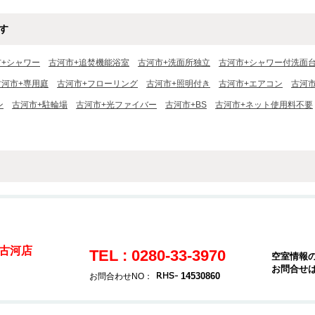
す
市+シャワー
古河市+追焚機能浴室
古河市+洗面所独立
古河市+シャワー付洗面
古河市+専用庭
古河市+フローリング
古河市+照明付き
古河市+エアコン
古河
ン
古河市+駐輪場
古河市+光ファイバー
古河市+BS
古河市+ネット使用料不要
古河店
TEL : 0280-33-3970
空室情報
お問合せ
14530860
お問合わせNO：