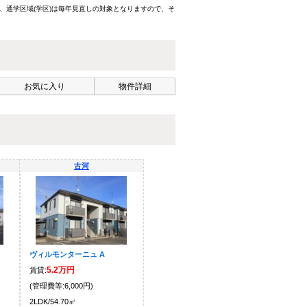
、通学区域(学区)は毎年見直しの対象となりますので、そ
お気に入り
物件詳細
古河
ヴィルモンターニュ A
5.2万円
賃貸:
(管理費等:6,000円)
2LDK/54.70㎡