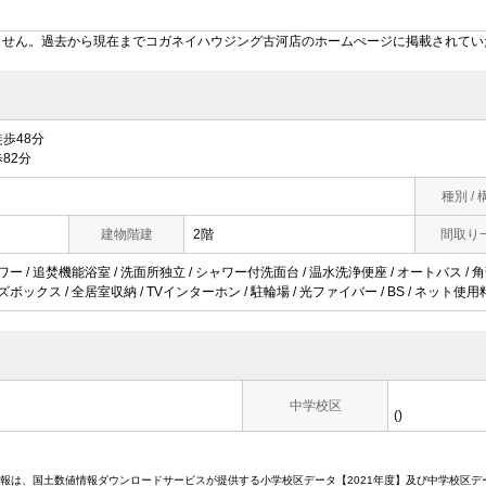
ません。過去から現在までコガネイハウジング古河店のホームぺージに掲載されてい
歩48分
82分
種別 / 
建物階建
2階
間取り
ワー / 追焚機能浴室 / 洗面所独立 / シャワー付洗面台 / 温水洗浄便座 / オートバス / 角部
ーズボックス / 全居室収納 / TVインターホン / 駐輪場 / 光ファイバー / BS / ネット
中学校区
()
情報は、国土数値情報ダウンロードサービスが提供する小学校区データ【2021年度】及び中学校区デ