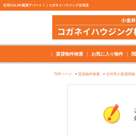
古河の1LDK賃貸アパート！｜コガネイハウジング古河店
賃貸物件検索
お気に入り物件
閲
TOPページ
賃貸物件検索
古河市の賃貸情報