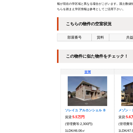
報が現在の学区域と異なる場合がございます。国土数値情
ちらを踏まえ学区情報は参考としてご活用下さい。
こちらの物件の空室状況
部屋番号
賃料
共益
この物件に似た物件をチェック！
古河
ソレイユ アルカンシェル Ｂ
メゾン・
5.5万円
5.
賃貸:
賃貸:
(管理費等:2,300円)
(管理費等:
1LDK/46.06㎡
1LDK/47