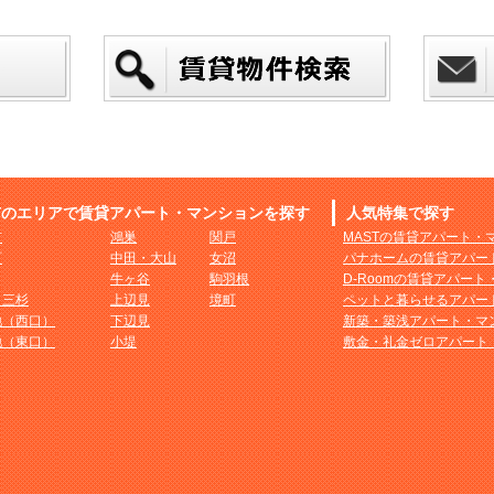
市のエリアで賃貸アパート・マンションを探す
人気特集で探す
市
鴻巣
関戸
MASTの賃貸アパート・
町
中田・大山
女沼
パナホームの賃貸アパー
牛ヶ谷
駒羽根
D-Roomの賃貸アパー
・三杉
上辺見
境町
ペットと暮らせるアパー
地（西口）
下辺見
新築・築浅アパート・マ
地（東口）
小堤
敷金・礼金ゼロアパート