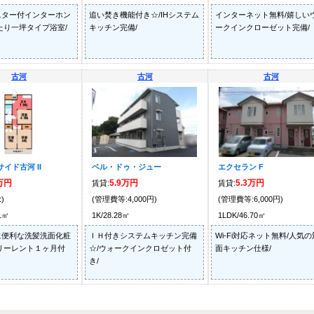
ニター付インターホン
追い焚き機能付き☆/IHシステム
インターネット無料/嬉しい
たり一坪タイプ浴室/
キッチン完備/
ークインクローゼット完備/
古河
古河
古河
イド古河 II
ベル・ドゥ・ジュー
エクセラン F
5万円
5.9万円
5.3万円
賃貸:
賃貸:
)
(管理費等:4,000円)
(管理費等:6,000円)
01㎡
1K/28.28㎡
1LDK/46.70㎡
に便利な洗髪洗面化粧
ＩＨ付きシステムキッチン完備
Wi-Fi対応ネット無料/人気の
リーレント１ヶ月付
☆/ウォークインクロゼット付
面キッチン仕様/
き/