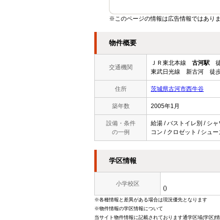
※このページの情報は広告情報ではあり
物件概要
ＪＲ東北本線
古河駅
徒
交通機関
東武日光線 新古河 徒歩
住所
茨城県古河市西牛谷
築年数
2005年1月
設備・条件
給湯 / バストイレ別 / シャ
の一例
コン / クロゼット / シュ
学区情報
小学校区
()
※各種情報と差異がある場合は現況優先となります
※物件情報の学区情報について
当サイト物件情報に記載されております通学区域(学区)