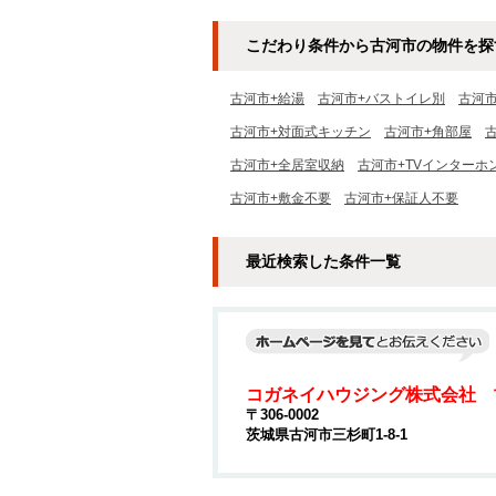
こだわり条件から古河市の物件を探
古河市+給湯
古河市+バストイレ別
古河
古河市+対面式キッチン
古河市+角部屋
古河市+全居室収納
古河市+TVインターホ
古河市+敷金不要
古河市+保証人不要
最近検索した条件一覧
コガネイハウジング株式会社 
〒306-0002
茨城県古河市三杉町1-8-1