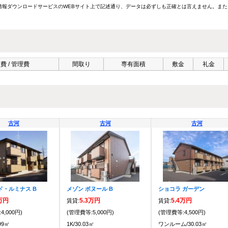
報ダウンロードサービスのWEBサイト上で記述通り、データは必ずしも正確とは言えません。また
費 / 管理費
間取り
専有面積
敷金
礼金
古河
古河
古河
ド・ルミナス B
メゾン ボヌール B
ショコラ ガーデン
6万円
5.3万円
5.4万円
賃貸:
賃貸:
4,000円)
(管理費等:5,000円)
(管理費等:4,500円)
.99㎡
1K/30.03㎡
ワンルーム/30.03㎡