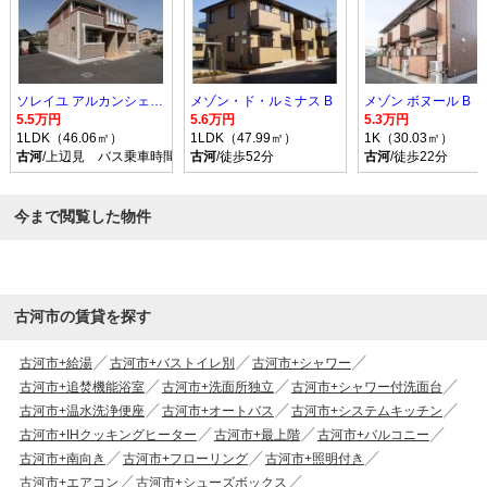
ソレイユ アルカンシェル Ｂ
メゾン・ド・ルミナス B
メゾン ボヌール B
5.5万円
5.6万円
5.3万円
1LDK（46.06㎡）
1LDK（47.99㎡）
1K（30.03㎡）
古河
/上辺見 バス乗車時間10分 停歩9分
古河
/徒歩52分
古河
/徒歩22分
今まで閲覧した物件
古河市の賃貸を探す
古河市+給湯
古河市+バストイレ別
古河市+シャワー
古河市+追焚機能浴室
古河市+洗面所独立
古河市+シャワー付洗面台
古河市+温水洗浄便座
古河市+オートバス
古河市+システムキッチン
古河市+IHクッキングヒーター
古河市+最上階
古河市+バルコニー
古河市+南向き
古河市+フローリング
古河市+照明付き
古河市+エアコン
古河市+シューズボックス