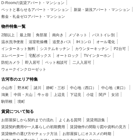
D-Roomの賃貸アパート・マンション
ペットと暮らせるアパート・マンション
新築・築浅アパート・マンション
敷金・礼金ゼロアパート・マンション
物件特集一覧
2階以上
最上階
角部屋
南向き
メゾネット
バストイレ別
温水洗浄便座
浴室乾燥機
追焚きバス
IHコンロ
オール電化
インターネット無料
システムキッチン
カウンターキッチン
P2台可
エレベーター
宅配ボックス
オートロック
TVインターホン
防犯カメラ
即入居可
ペット相談可
二人入居可
ウォークインクローゼット
古河市のエリア特集
小山市
野木町
諸川
静町・三杉
中心地（西口）
中心地（東口）
鴻巣
中田・大山
牛ヶ谷
上辺見
下辺見
小堤
関戸
女沼
駒羽根
境町
賃貸について知る
お部屋探しから契約までの流れ
よくある質問
賃貸用語集
賃貸契約費用や一人暮らしの初期費用
賃貸物件の間取り図や資料の見方
賃貸物件の選び方やチェック方法
お部屋探しにオススメの時期