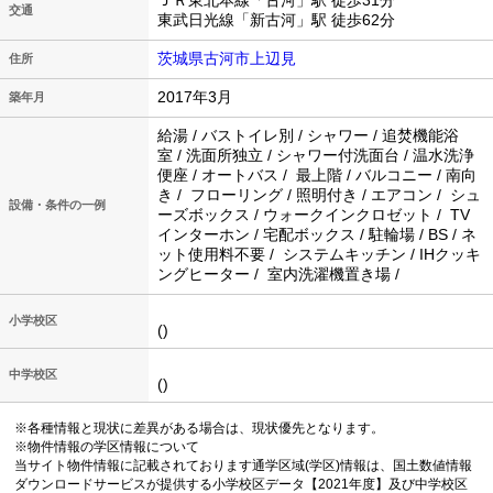
ＪＲ東北本線「古河」駅 徒歩31分
交通
東武日光線「新古河」駅 徒歩62分
茨城県古河市上辺見
住所
2017年3月
築年月
給湯 / バストイレ別 / シャワー / 追焚機能浴
室 / 洗面所独立 / シャワー付洗面台 / 温水洗浄
便座 / オートバス / 最上階 / バルコニー / 南向
き / フローリング / 照明付き / エアコン / シュ
設備・条件の一例
ーズボックス / ウォークインクロゼット / TV
インターホン / 宅配ボックス / 駐輪場 / BS / ネ
ット使用料不要 / システムキッチン / IHクッキ
ングヒーター / 室内洗濯機置き場 /
小学校区
()
中学校区
()
※各種情報と現状に差異がある場合は、現状優先となります。
※物件情報の学区情報について
当サイト物件情報に記載されております通学区域(学区)情報は、国土数値情報
ダウンロードサービスが提供する小学校区データ【2021年度】及び中学校区