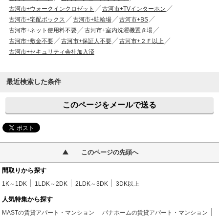
古河市+ウォークインクロゼット
古河市+TVインターホン
古河市+宅配ボックス
古河市+駐輪場
古河市+BS
古河市+ネット使用料不要
古河市+室内洗濯機置き場
古河市+敷金不要
古河市+保証人不要
古河市+２Ｆ以上
古河市+セキュリティ会社加入済
最近検索した条件
このページをメールで送る
このページの先頭へ
間取りから探す
1K～1DK
1LDK～2DK
2LDK～3DK
3DK以上
人気特集から探す
MASTの賃貸アパート・マンション
パナホームの賃貸アパート・マンション