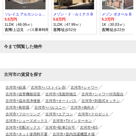
ソレイユ アルカンシェル Ｂ
メゾン・ド・ルミナス B
メゾン ボヌール B
5.5万円
5.6万円
5.3万円
1LDK（46.06㎡）
1LDK（47.99㎡）
1K（30.03㎡）
古河
/上辺見 バス乗車時間10分 停歩9分
古河
/徒歩52分
古河
/徒歩22分
今まで閲覧した物件
古河市の賃貸を探す
古河市+給湯
古河市+バストイレ別
古河市+シャワー
古河市+追焚機能浴室
古河市+洗面所独立
古河市+シャワー付洗面台
古河市+温水洗浄便座
古河市+オートバス
古河市+対面式キッチン
古河市+角部屋
古河市+バルコニー
古河市+南向き
古河市+フローリング
古河市+エアコン
古河市+クロゼット
古河市+シューズボックス
古河市+TVインターホン
古河市+宅配ボックス
古河市+駐車2台可
古河市+BS
古河市+ネット使用料不要
古河市+室内洗濯機置き場