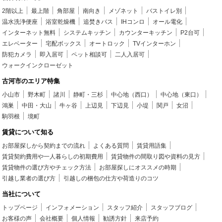
2階以上
最上階
角部屋
南向き
メゾネット
バストイレ別
温水洗浄便座
浴室乾燥機
追焚きバス
IHコンロ
オール電化
インターネット無料
システムキッチン
カウンターキッチン
P2台可
エレベーター
宅配ボックス
オートロック
TVインターホン
防犯カメラ
即入居可
ペット相談可
二人入居可
ウォークインクローゼット
古河市のエリア特集
小山市
野木町
諸川
静町・三杉
中心地（西口）
中心地（東口）
鴻巣
中田・大山
牛ヶ谷
上辺見
下辺見
小堤
関戸
女沼
駒羽根
境町
賃貸について知る
お部屋探しから契約までの流れ
よくある質問
賃貸用語集
賃貸契約費用や一人暮らしの初期費用
賃貸物件の間取り図や資料の見方
賃貸物件の選び方やチェック方法
お部屋探しにオススメの時期
引越し業者の選び方
引越しの梱包の仕方や荷造りのコツ
当社について
トップページ
インフォメーション
スタッフ紹介
スタッフブログ
お客様の声
会社概要
個人情報
勧誘方針
来店予約