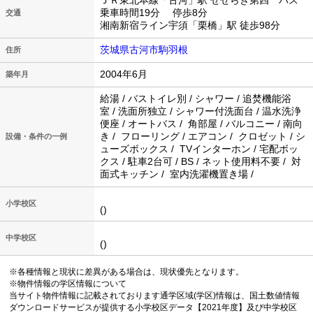
ＪＲ東北本線「古河」駅 せせらぎ第四 バス
乗車時間19分 停歩8分
交通
湘南新宿ライン宇須「栗橋」駅 徒歩98分
茨城県古河市駒羽根
住所
2004年6月
築年月
給湯 / バストイレ別 / シャワー / 追焚機能浴
室 / 洗面所独立 / シャワー付洗面台 / 温水洗浄
便座 / オートバス / 角部屋 / バルコニー / 南向
き / フローリング / エアコン / クロゼット / シ
設備・条件の一例
ューズボックス / TVインターホン / 宅配ボッ
クス / 駐車2台可 / BS / ネット使用料不要 / 対
面式キッチン / 室内洗濯機置き場 /
小学校区
()
中学校区
()
※各種情報と現状に差異がある場合は、現状優先となります。
※物件情報の学区情報について
当サイト物件情報に記載されております通学区域(学区)情報は、国土数値情報
ダウンロードサービスが提供する小学校区データ【2021年度】及び中学校区