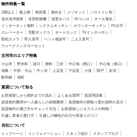
物件特集一覧
2階以上
最上階
角部屋
南向き
メゾネット
バストイレ別
温水洗浄便座
浴室乾燥機
追焚きバス
IHコンロ
オール電化
インターネット無料
システムキッチン
カウンターキッチン
P2台可
エレベーター
宅配ボックス
オートロック
TVインターホン
防犯カメラ
即入居可
ペット相談可
二人入居可
ウォークインクローゼット
古河市のエリア特集
小山市
野木町
諸川
静町・三杉
中心地（西口）
中心地（東口）
鴻巣
中田・大山
牛ヶ谷
上辺見
下辺見
小堤
関戸
女沼
駒羽根
境町
賃貸について知る
お部屋探しから契約までの流れ
よくある質問
賃貸用語集
賃貸契約費用や一人暮らしの初期費用
賃貸物件の間取り図や資料の見方
賃貸物件の選び方やチェック方法
お部屋探しにオススメの時期
引越し業者の選び方
引越しの梱包の仕方や荷造りのコツ
当社について
トップページ
インフォメーション
スタッフ紹介
スタッフブログ