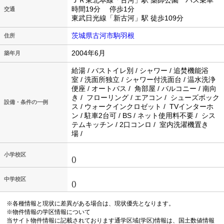
ＪＲ東北本線「古河」駅 薬師公園 バス乗車
時間19分 停歩1分
交通
東武日光線「新古河」駅 徒歩109分
茨城県古河市駒羽根
住所
2004年6月
築年月
給湯 / バストイレ別 / シャワー / 追焚機能浴
室 / 洗面所独立 / シャワー付洗面台 / 温水洗浄
便座 / オートバス / 角部屋 / バルコニー / 南向
き / フローリング / エアコン / シューズボック
設備・条件の一例
ス / ウォークインクロゼット / TVインターホ
ン / 駐車2台可 / BS / ネット使用料不要 / シス
テムキッチン / 2口コンロ / 室内洗濯機置き
場 /
小学校区
()
中学校区
()
※各種情報と現状に差異がある場合は、現状優先となります。
※物件情報の学区情報について
当サイト物件情報に記載されております通学区域(学区)情報は、国土数値情報