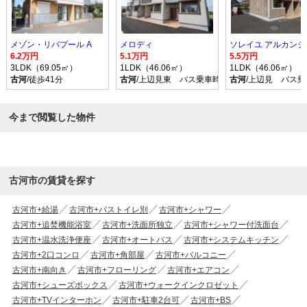
メゾン・リバプール A
メロディ
6.2万円
5.1万円
5.5万円
3LDK（69.05㎡）
1LDK（46.06㎡）
1LDK（46.06㎡）
古河
/徒歩41分
古河
/上辺見東 バス乗車時間11分 停歩4分
古河
/上辺見 バス乗
今まで閲覧した物件
古河市の賃貸を探す
古河市+給湯
古河市+バストイレ別
古河市+シャワー
古河市+追焚機能浴室
古河市+洗面所独立
古河市+シャワー付洗面台
古河市+温水洗浄便座
古河市+オートバス
古河市+システムキッチン
古河市+2口コンロ
古河市+角部屋
古河市+バルコニー
古河市+南向き
古河市+フローリング
古河市+エアコン
古河市+シューズボックス
古河市+ウォークインクロゼット
古河市+TVインターホン
古河市+駐車2台可
古河市+BS