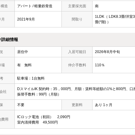
/ 構造
アパート / 軽量鉄骨造
主要採光面
南
1LDK（ LDK8.3畳/洋室3
年月
2021年9月
間取り
畳(*階) ）
件詳細情報
況
居住中
入居可能日
2026年8月中旬
車場
有 無料
仲介手数料
110％
 考
駐車場：1台無料
DスマイルIK 契約時：35，000円、月額：賃料等総額の1%と800円、口
会社
振替手数料：99円（月額）
保
不要
更新料
あり 1ヶ月
ICロック電池（初回）
2,090円
他費用
室内清掃費用
49,500円