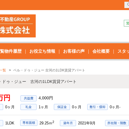
覧物件履歴
お役立ち情報
お客様の声
会社概要
スタ
一覧
ベル・ドゥ・ジュー 古河の1LDK賃貸アパート
・ドゥ・ジュー 古河の1LDK賃貸アパート
4万円
4,000円
0ヶ月
1ヶ月
0ヶ月
0ヶ月-
礼金
保証金
敷引・償却
2
1LDK
2021年9月
専有面積
29.25ｍ
築年月
所在階・階数