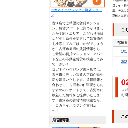
※物件情報
当サイト物
コガネイハウジング古河店スタッ
度】を元に
フ
正確とは言
古河店でご希望の賃貸マンショ
ン、賃貸アパートは見つかりまし
こ
たか？駅・エリア、こだわり項目
など少し条件を変更して賃貸物件
部屋番
を検索してみてはいかがでしょう
か。古河市周辺の賃貸情報から、
101
ご希望の賃貸マンション・アパー
トなどの不動産賃貸を検索してみ
302
て下さい！
コガネイハウジング古河店では、
古河市に詳しい賃貸のプロが新生
活を応援いたします。賃貸情報と
0
合わせて、古河市の住環境からお
コガ
すすめのスポットまで、古河市に
お問
根差した情報をご提供いたしま
す！古河市の賃貸情報検索なら、
「コガネイハウジング古河店」
へ！
こ
店舗情報