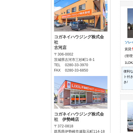
コガネイハウジング株式会
社
ソレ
古河店
賃貸:
〒306-0002
(管理
茨城県古河市三杉町1-8-1
1LDK
TEL 0280-33-3970
FAX 0280-33-6850
便利
ト付き
き/
コガネイハウジング株式会
社 伊勢崎店
〒372-0818
群馬県伊勢崎市連取元町114-18