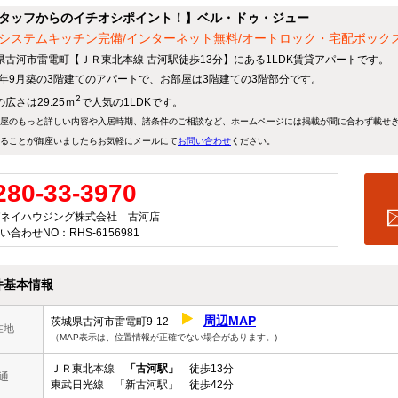
タッフからのイチオシポイント！】ベル・ドゥ・ジュー
システムキッチン完備/インターネット無料/オートロック・宅配ボックス付
県古河市雷電町【ＪＲ東北本線 古河駅徒歩13分】にある1LDK賃貸アパートです。
21年9月築の3階建てのアパートで、お部屋は3階建ての3階部分です。
2
広さは29.25ｍ
で人気の1LDKです。
屋のもっと詳しい内容や入居時期、諸条件のご相談など、ホームページには掲載が間に合わず載せ
ることが御座いましたらお気軽にメールにて
お問い合わせ
ください。
280-33-3970
ネイハウジング株式会社 古河店
い合わせNO：RHS-6156981
件基本情報
周辺MAP
茨城県古河市雷電町9-12
在地
（MAP表示は、位置情報が正確でない場合があります。)
ＪＲ東北本線
「古河駅」
徒歩13分
通
東武日光線 「新古河駅」 徒歩42分