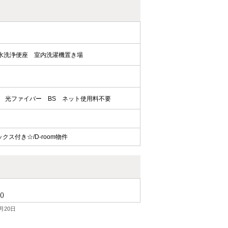
水洗浄便座
室内洗濯機置き場
光ファイバー
BS
ネット使用料不要
ス付き☆/D-room物件
()
月20日