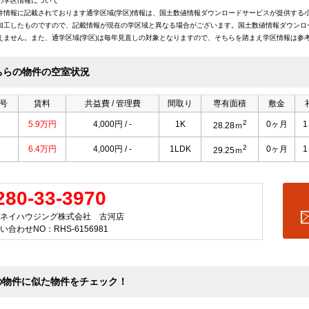
の学区情報について
件情報に記載されております通学区域(学区)情報は、国土数値情報ダウンロードサービスが提供する小学
加工したものですので、記載情報が現在の学区域と異なる場合がございます。国土数値情報ダウンロ
えません。また、通学区域(学区)は毎年見直しの対象となりますので、そちらを踏まえ学区情報は参
ちらの物件の空室状況
号
賃料
共益費 / 管理費
間取り
専有面積
敷金
2
5.9万円
4,000円 / -
1K
0ヶ月
28.28ｍ
2
6.4万円
4,000円 / -
1LDK
0ヶ月
29.25ｍ
280-33-3970
ネイハウジング株式会社 古河店
い合わせNO：RHS-6156981
の物件に似た物件をチェック！