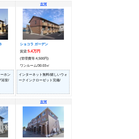
古河
B
ショコラ ガーデン
5.4万円
賃貸:
(管理費等:4,500円)
ワンルーム/30.03㎡
ターホン
インターネット無料/嬉しいウォ
浴室/
ークインクローゼット完備/
古河