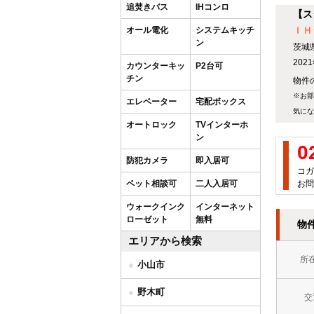
追焚きバス
IHコンロ
【ス
ＩＨ
オール電化
システムキッチ
ン
茨城
20
カウンターキッ
P2台可
チン
物件の
※お部
エレベーター
宅配ボックス
気にな
オートロック
TVインターホ
ン
0
防犯カメラ
即入居可
コガ
ペット相談可
二人入居可
お問
ウォークインク
インターネット
ローゼット
無料
物
エリアから検索
所
小山市
野木町
交