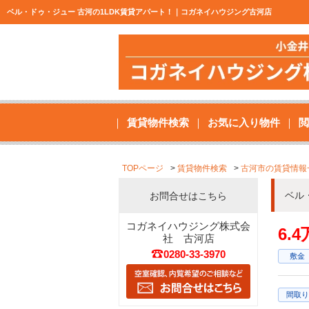
ベル・ドゥ・ジュー 古河の1LDK賃貸アパート！｜コガネイハウジング古河店
賃貸物件検索
お気に入り物件
閲
TOPページ
賃貸物件検索
古河市の賃貸情報
ベル
お問合せはこちら
コガネイハウジング株式会
6.
社 古河店
0280-33-3970
敷金
間取り