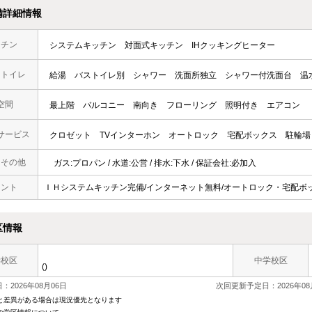
備詳細情報
ッチン
システムキッチン
対面式キッチン
IHクッキングヒーター
・トイレ
給湯
バストイレ別
シャワー
洗面所独立
シャワー付洗面台
温
空間
最上階
バルコニー
南向き
フローリング
照明付き
エアコン
サービス
クロゼット
TVインターホン
オートロック
宅配ボックス
駐輪場
・その他
ガス:プロパン / 水道:公営 / 排水:下水 / 保証会社:必加入
メント
ＩＨシステムキッチン完備/インターネット無料/オートロック・宅配ボック
区情報
学校区
中学校区
()
：2026年08月06日
次回更新予定日：2026年08
と差異がある場合は現況優先となります