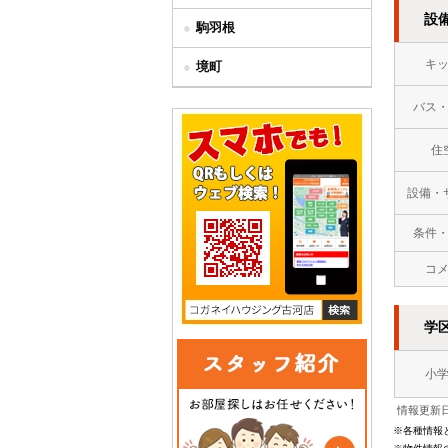
設
駒羽根
キ
境町
バス
住
設備・
条件
コ
学
小
情報更新日
※各種情報