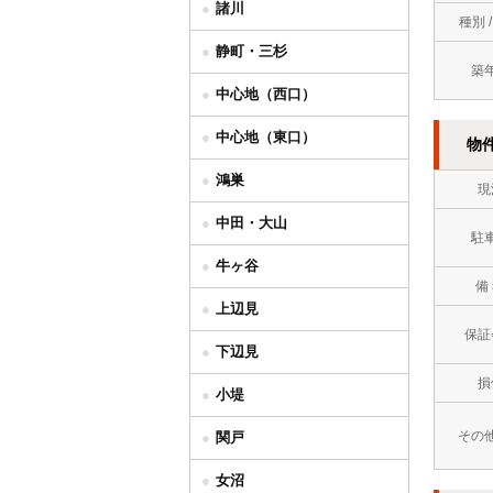
諸川
種別 
静町・三杉
築
中心地（西口）
中心地（東口）
物
鴻巣
現
中田・大山
駐
牛ヶ谷
備
上辺見
保証
下辺見
損
小堤
その
関戸
女沼