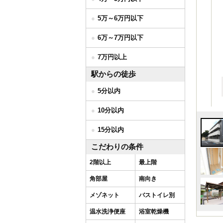
5万～6万円以下
6万～7万円以下
7万円以上
駅からの徒歩
5分以内
10分以内
15分以内
こだわりの条件
2階以上
最上階
角部屋
南向き
メゾネット
バストイレ別
温水洗浄便座
浴室乾燥機