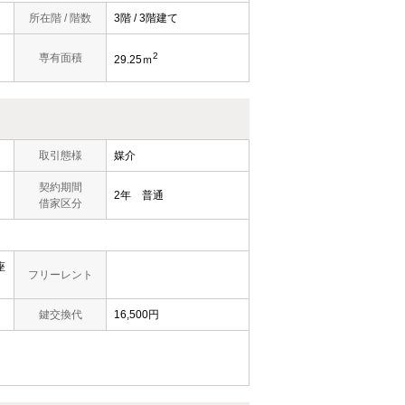
所在階 / 階数
3階 / 3階建て
2
専有面積
29.25ｍ
取引態様
媒介
契約期間
2年 普通
借家区分
座
フリーレント
鍵交換代
16,500円