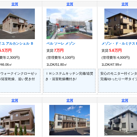
古河
古河
古河
イユ アルカンシェル Ｂ
ベル ソーレ メゾン
メゾン・ド・ルミナス 
5.5万円
7万円
5.6万円
賃貸:
賃貸:
費等:2,300円)
(管理費等:4,100円)
(管理費等:4,000円)
/46.06㎡
1LDK/51.80㎡
1LDK/47.99㎡
なウォークインクローゼッ
ＩＨシステムキッチン完備/追焚
安心のモニター付イン
/浴室乾燥、追い焚き付
き・浴室乾燥機付き/
完備/ゆったり一坪タイプ
古河
古河
古河