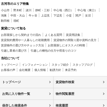
古河市のエリア特集
小山市
野木町
諸川
静町・三杉
中心地（西口）
中心地（東口）
鴻巣
中田・大山
牛ヶ谷
上辺見
下辺見
小堤
関戸
女沼
駒羽根
境町
賃貸について知る
お部屋探しから契約までの流れ
よくある質問
賃貸用語集
賃貸契約費用や一人暮らしの初期費用
賃貸物件の間取り図や資料の見方
賃貸物件の選び方やチェック方法
お部屋探しにオススメの時期
引越し業者の選び方
引越しの梱包の仕方や荷造りのコツ
当社について
トップページ
インフォメーション
スタッフ紹介
スタッフブログ
お客様の声
会社概要
個人情報
勧誘方針
来店予約
トップページ
賃貸物件検索
お気に入り物件一覧
物件閲覧履歴
保存した検索条件
検索履歴