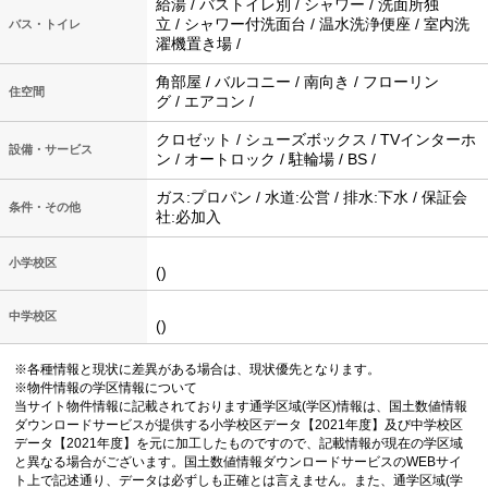
給湯 / バストイレ別 / シャワー / 洗面所独
立 / シャワー付洗面台 / 温水洗浄便座 / 室内洗
バス・トイレ
濯機置き場 /
角部屋 / バルコニー / 南向き / フローリン
住空間
グ / エアコン /
クロゼット / シューズボックス / TVインターホ
設備・サービス
ン / オートロック / 駐輪場 / BS /
ガス:プロパン / 水道:公営 / 排水:下水 / 保証会
条件・その他
社:必加入
小学校区
()
中学校区
()
※各種情報と現状に差異がある場合は、現状優先となります。
※物件情報の学区情報について
当サイト物件情報に記載されております通学区域(学区)情報は、国土数値情報
ダウンロードサービスが提供する小学校区データ【2021年度】及び中学校区
データ【2021年度】を元に加工したものですので、記載情報が現在の学区域
と異なる場合がございます。国土数値情報ダウンロードサービスのWEBサイ
ト上で記述通り、データは必ずしも正確とは言えません。また、通学区域(学