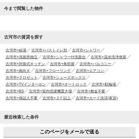
今まで閲覧した物件
古河市の賃貸を探す
古河市+給湯
古河市+バストイレ別
古河市+シャワー
古河市+洗面所独立
古河市+シャワー付洗面台
古河市+温水洗浄便座
古河市+対面式キッチン
古河市+角部屋
古河市+バルコニー
古河市+南向き
古河市+フローリング
古河市+エアコン
古河市+クロゼット
古河市+シューズボックス
古河市+TVインターホン
古河市+オートロック
古河市+駐輪場
古河市+BS
古河市+室内洗濯機置き場
古河市+敷金不要
古河市+保証人不要
古河市+２Ｆ以上
古河市+カード決済(家賃)
最近検索した条件
このページをメールで送る