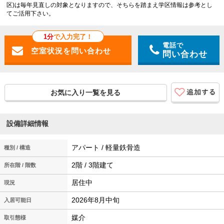
区)は毎年見直しの対象となりますので、そちらを踏まえ学区情報は参考とし
てご活用下さい。
1分
で入力完了！
電話で
問い合わせ
お気に入り一覧を見る
設備詳細情報
アパート / 軽量鉄骨造
種別 / 構造
2階 / 3階建て
所在階 / 階数
居住中
現況
2026年8月中旬
入居可能日
媒介
取引態様