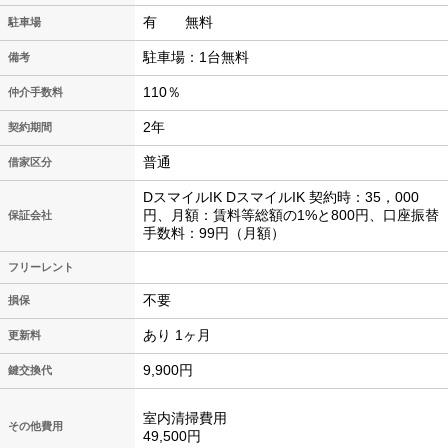
有 無料
駐車場
駐車場：1台無料
備考
110％
仲介手数料
2年
契約期間
普通
借家区分
DスマイルIK DスマイルIK 契約時：35，000
円、月額：賃料等総額の1%と800円、口座振替
保証会社
手数料：99円（月額）
フリーレント
不要
損保
あり 1ヶ月
更新料
9,900円
鍵交換代
室内清掃費用
その他費用
49,500円