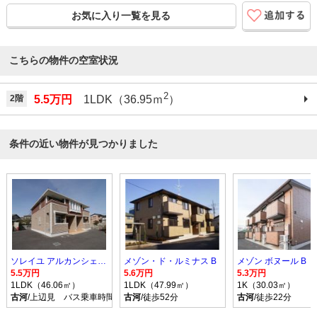
お気に入り一覧を見る
こちらの物件の空室状況
2
2階
5.5万円
1LDK（36.95ｍ
）
条件の近い物件が見つかりました
ソレイユ アルカンシェル Ｂ
メゾン・ド・ルミナス B
メゾン ボヌール B
5.5万円
5.6万円
5.3万円
1LDK（46.06㎡）
1LDK（47.99㎡）
1K（30.03㎡）
古河
/上辺見 バス乗車時間10分 停歩9分
古河
/徒歩52分
古河
/徒歩22分