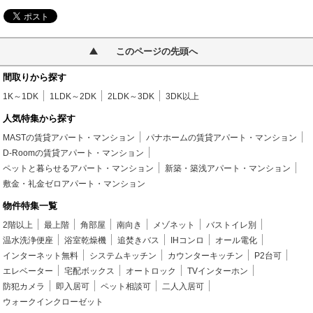
このページの先頭へ
間取りから探す
1K～1DK
1LDK～2DK
2LDK～3DK
3DK以上
人気特集から探す
MASTの賃貸アパート・マンション
パナホームの賃貸アパート・マンション
D-Roomの賃貸アパート・マンション
ペットと暮らせるアパート・マンション
新築・築浅アパート・マンション
敷金・礼金ゼロアパート・マンション
物件特集一覧
2階以上
最上階
角部屋
南向き
メゾネット
バストイレ別
温水洗浄便座
浴室乾燥機
追焚きバス
IHコンロ
オール電化
インターネット無料
システムキッチン
カウンターキッチン
P2台可
エレベーター
宅配ボックス
オートロック
TVインターホン
防犯カメラ
即入居可
ペット相談可
二人入居可
ウォークインクローゼット