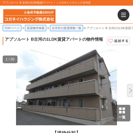
アブソルート B 古河の1LDK賃貸アパート！｜コガネイハウジング古河店
TOPページ
賃貸物件検索
古河市の賃貸情報一覧
アブソルート B 古河の1LDK賃貸
アブソルート B
古河の1LDK賃貸アパートの物件情報
1 / 30
一覧
【建物外観】