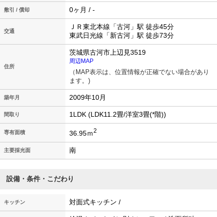
0ヶ月 / -
敷引 / 償却
ＪＲ東北本線「古河」駅 徒歩45分
交通
東武日光線「新古河」駅 徒歩73分
茨城県古河市上辺見3519
周辺MAP
住所
（MAP表示は、位置情報が正確でない場合があり
ます。)
2009年10月
築年月
1LDK (LDK11.2畳/洋室3畳(*階))
間取り
2
36.95ｍ
専有面積
南
主要採光面
設備・条件・こだわり
対面式キッチン /
キッチン