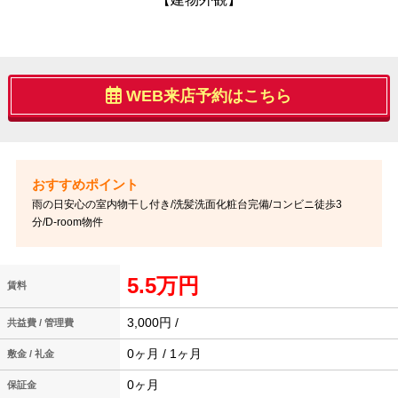
WEB来店予約はこちら
雨の日安心の室内物干し付き/洗髪洗面化粧台完備/コンビニ徒歩3
分/D-room物件
5.5万円
賃料
3,000円 /
共益費 / 管理費
0ヶ月 / 1ヶ月
敷金 / 礼金
0ヶ月
保証金