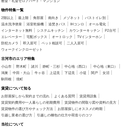
敷金・礼金ゼロアパート・マンション
物件特集一覧
2階以上
最上階
角部屋
南向き
メゾネット
バストイレ別
温水洗浄便座
浴室乾燥機
追焚きバス
IHコンロ
オール電化
インターネット無料
システムキッチン
カウンターキッチン
P2台可
エレベーター
宅配ボックス
オートロック
TVインターホン
防犯カメラ
即入居可
ペット相談可
二人入居可
ウォークインクローゼット
古河市のエリア特集
小山市
野木町
諸川
静町・三杉
中心地（西口）
中心地（東口）
鴻巣
中田・大山
牛ヶ谷
上辺見
下辺見
小堤
関戸
女沼
駒羽根
境町
賃貸について知る
お部屋探しから契約までの流れ
よくある質問
賃貸用語集
賃貸契約費用や一人暮らしの初期費用
賃貸物件の間取り図や資料の見方
賃貸物件の選び方やチェック方法
お部屋探しにオススメの時期
引越し業者の選び方
引越しの梱包の仕方や荷造りのコツ
当社について