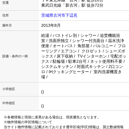
ＪＲ東北本線「古河」駅 徒歩28分
交通
東武日光線「新古河」駅 徒歩72分
茨城県古河市下辺見
住所
2013年8月
築年月
給湯 / バストイレ別 / シャワー / 追焚機能浴
室 / 洗面所独立 / シャワー付洗面台 / 温水洗浄
便座 / オートバス / 角部屋 / バルコニー / フロ
ーリング / エアコン / クロゼット / シューズボ
ックス / 床下収納 / TVインターホン / 宅配ボッ
設備・条件の一例
クス / 駐輪場 / 駐車2台可 / ネット使用料不要 /
システムキッチン / 対面式キッチン / 2口コン
ロ / IHクッキングヒーター / 室内洗濯機置き
場 /
小学校区
()
中学校区
()
※各種情報と現状に差異がある場合は、現状優先となります。
※物件情報の学区情報について
当サイト物件情報に記載されております通学区域(学区)情報は、国土数値情報