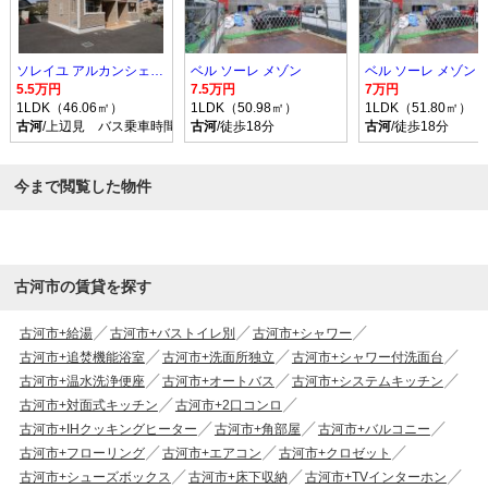
ソレイユ アルカンシェル Ｂ
ベル ソーレ メゾン
ベル ソーレ メゾン
5.5万円
7.5万円
7万円
1LDK（46.06㎡）
1LDK（50.98㎡）
1LDK（51.80㎡）
古河
/上辺見 バス乗車時間10分 停歩9分
古河
/徒歩18分
古河
/徒歩18分
今まで閲覧した物件
古河市の賃貸を探す
古河市+給湯
古河市+バストイレ別
古河市+シャワー
古河市+追焚機能浴室
古河市+洗面所独立
古河市+シャワー付洗面台
古河市+温水洗浄便座
古河市+オートバス
古河市+システムキッチン
古河市+対面式キッチン
古河市+2口コンロ
古河市+IHクッキングヒーター
古河市+角部屋
古河市+バルコニー
古河市+フローリング
古河市+エアコン
古河市+クロゼット
古河市+シューズボックス
古河市+床下収納
古河市+TVインターホン