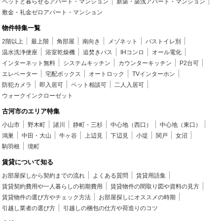
ペットと暮らせるアパート・マンション
新築・築浅アパート・マンション
敷金・礼金ゼロアパート・マンション
物件特集一覧
2階以上
最上階
角部屋
南向き
メゾネット
バストイレ別
温水洗浄便座
浴室乾燥機
追焚きバス
IHコンロ
オール電化
インターネット無料
システムキッチン
カウンターキッチン
P2台可
エレベーター
宅配ボックス
オートロック
TVインターホン
防犯カメラ
即入居可
ペット相談可
二人入居可
ウォークインクローゼット
古河市のエリア特集
小山市
野木町
諸川
静町・三杉
中心地（西口）
中心地（東口）
鴻巣
中田・大山
牛ヶ谷
上辺見
下辺見
小堤
関戸
女沼
駒羽根
境町
賃貸について知る
お部屋探しから契約までの流れ
よくある質問
賃貸用語集
賃貸契約費用や一人暮らしの初期費用
賃貸物件の間取り図や資料の見方
賃貸物件の選び方やチェック方法
お部屋探しにオススメの時期
引越し業者の選び方
引越しの梱包の仕方や荷造りのコツ