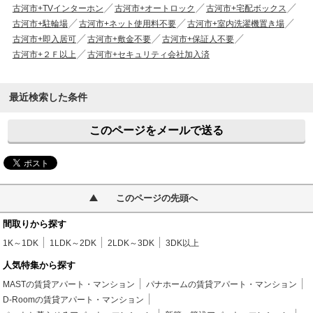
古河市+TVインターホン
古河市+オートロック
古河市+宅配ボックス
古河市+駐輪場
古河市+ネット使用料不要
古河市+室内洗濯機置き場
古河市+即入居可
古河市+敷金不要
古河市+保証人不要
古河市+２Ｆ以上
古河市+セキュリティ会社加入済
最近検索した条件
このページをメールで送る
このページの先頭へ
間取りから探す
1K～1DK
1LDK～2DK
2LDK～3DK
3DK以上
人気特集から探す
MASTの賃貸アパート・マンション
パナホームの賃貸アパート・マンション
D-Roomの賃貸アパート・マンション