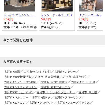
ソレイユ アルカンシェル Ｂ
メゾン・ド・ルミナス B
メゾン ボヌール B
5.5万円
5.6万円
5.3万円
1LDK（46.06㎡）
1LDK（47.99㎡）
1K（30.03㎡）
古河
/上辺見 バス乗車時間10分 停歩9分
古河
/徒歩52分
古河
/徒歩22分
今まで閲覧した物件
古河市の賃貸を探す
古河市+給湯
古河市+バストイレ別
古河市+シャワー
古河市+追焚機能浴室
古河市+浴室乾燥機
古河市+洗面所独立
古河市+シャワー付洗面台
古河市+温水洗浄便座
古河市+オートバス
古河市+システムキッチン
古河市+対面式キッチン
古河市+3口以上コンロ
古河市+IHクッキングヒーター
古河市+最上階
古河市+バルコニー
古河市+南向き
古河市+フローリング
古河市+エアコン
古河市+クロゼット
古河市+シューズボックス