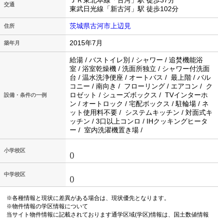
ＪＲ東北本線「古河」駅 徒歩37分
交通
東武日光線「新古河」駅 徒歩102分
茨城県古河市上辺見
住所
2015年7月
築年月
給湯 / バストイレ別 / シャワー / 追焚機能浴
室 / 浴室乾燥機 / 洗面所独立 / シャワー付洗面
台 / 温水洗浄便座 / オートバス / 最上階 / バル
コニー / 南向き / フローリング / エアコン / ク
ロゼット / シューズボックス / TVインターホ
設備・条件の一例
ン / オートロック / 宅配ボックス / 駐輪場 / ネ
ット使用料不要 / システムキッチン / 対面式キ
ッチン / 3口以上コンロ / IHクッキングヒータ
ー / 室内洗濯機置き場 /
小学校区
()
中学校区
()
※各種情報と現状に差異がある場合は、現状優先となります。
※物件情報の学区情報について
当サイト物件情報に記載されております通学区域(学区)情報は、国土数値情報