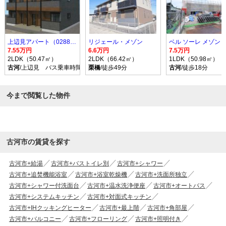
上辺見アパート（028807601）
リジェール・メゾン
ベル ソーレ メゾン
7.55万円
6.6万円
7.5万円
2LDK（50.47㎡）
2LDK（66.42㎡）
1LDK（50.98㎡）
古河
/上辺見 バス乗車時間10分 停歩3分
栗橋
/徒歩49分
古河
/徒歩18分
今まで閲覧した物件
古河市の賃貸を探す
古河市+給湯
古河市+バストイレ別
古河市+シャワー
古河市+追焚機能浴室
古河市+浴室乾燥機
古河市+洗面所独立
古河市+シャワー付洗面台
古河市+温水洗浄便座
古河市+オートバス
古河市+システムキッチン
古河市+対面式キッチン
古河市+IHクッキングヒーター
古河市+最上階
古河市+角部屋
古河市+バルコニー
古河市+フローリング
古河市+照明付き