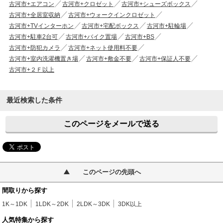
古河市+エアコン
古河市+クロゼット
古河市+シューズボックス
古河市+全居室収納
古河市+ウォークインクロゼット
古河市+TVインターホン
古河市+宅配ボックス
古河市+駐輪場
古河市+駐車2台可
古河市+バイク置場
古河市+BS
古河市+防犯カメラ
古河市+ネット使用料不要
古河市+室内洗濯機置き場
古河市+敷金不要
古河市+保証人不要
古河市+２Ｆ以上
最近検索した条件
このページをメールで送る
このページの先頭へ
間取りから探す
1K～1DK
1LDK～2DK
2LDK～3DK
3DK以上
人気特集から探す