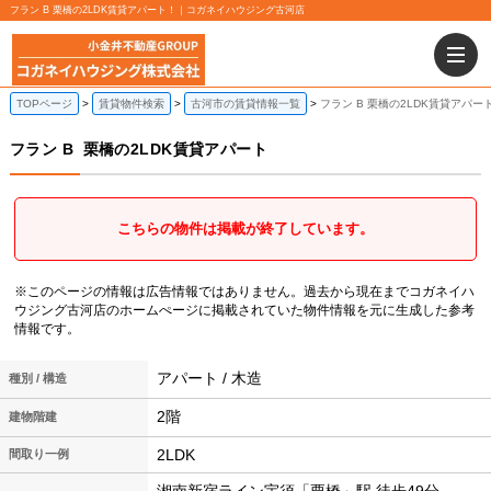
フラン B 栗橋の2LDK賃貸アパート！｜コガネイハウジング古河店
TOPページ
賃貸物件検索
古河市の賃貸情報一覧
フラン B 栗橋の2LDK賃貸アパー
フラン B
栗橋の2LDK賃貸アパート
こちらの物件は掲載が終了しています。
※このページの情報は広告情報ではありません。過去から現在までコガネイハ
ウジング古河店のホームぺージに掲載されていた物件情報を元に生成した参考
情報です。
アパート / 木造
種別 / 構造
2階
建物階建
2LDK
間取り一例