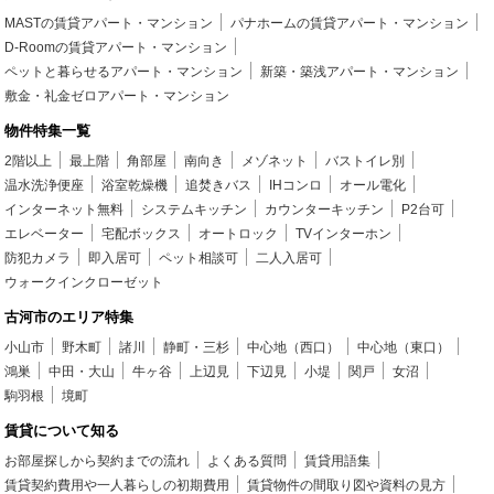
MASTの賃貸アパート・マンション
パナホームの賃貸アパート・マンション
D-Roomの賃貸アパート・マンション
ペットと暮らせるアパート・マンション
新築・築浅アパート・マンション
敷金・礼金ゼロアパート・マンション
物件特集一覧
2階以上
最上階
角部屋
南向き
メゾネット
バストイレ別
温水洗浄便座
浴室乾燥機
追焚きバス
IHコンロ
オール電化
インターネット無料
システムキッチン
カウンターキッチン
P2台可
エレベーター
宅配ボックス
オートロック
TVインターホン
防犯カメラ
即入居可
ペット相談可
二人入居可
ウォークインクローゼット
古河市のエリア特集
小山市
野木町
諸川
静町・三杉
中心地（西口）
中心地（東口）
鴻巣
中田・大山
牛ヶ谷
上辺見
下辺見
小堤
関戸
女沼
駒羽根
境町
賃貸について知る
お部屋探しから契約までの流れ
よくある質問
賃貸用語集
賃貸契約費用や一人暮らしの初期費用
賃貸物件の間取り図や資料の見方