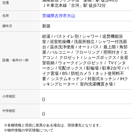
湘南新宿ライン宇須「栗橋」駅 徒歩49分
交通
ＪＲ東北本線「古河」駅 徒歩72分
茨城県古河市大山
住所
新築
築年月
給湯 / バストイレ別 / シャワー / 追焚機能浴
室 / 浴室乾燥機 / 洗面所独立 / シャワー付洗面
台 / 温水洗浄便座 / オートバス / 最上階 / 角部
屋 / バルコニー / フローリング / 照明付き / エ
アコン / クロゼット / シューズボックス / 全居
設備・条件の一例
室収納 / ウォークインクロゼット / TVインタ
ーホン / 宅配ボックス / 駐輪場 / 駐車2台可 / バ
イク置場 / BS / 防犯カメラ / ネット使用料不
要 / システムキッチン / 対面式キッチン / IHク
ッキングヒーター / 室内洗濯機置き場 /
小学校区
()
中学校区
()
※各種情報と現状に差異がある場合は、現状優先となります。
※物件情報の学区情報について