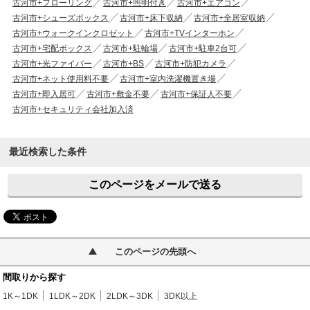
古河市+フローリング
古河市+照明付き
古河市+エアコン
古河市+シューズボックス
古河市+床下収納
古河市+全居室収納
古河市+ウォークインクロゼット
古河市+TVインターホン
古河市+宅配ボックス
古河市+駐輪場
古河市+駐車2台可
古河市+光ファイバー
古河市+BS
古河市+防犯カメラ
古河市+ネット使用料不要
古河市+室内洗濯機置き場
古河市+即入居可
古河市+敷金不要
古河市+保証人不要
古河市+セキュリティ会社加入済
最近検索した条件
このページをメールで送る
このページの先頭へ
間取りから探す
1K～1DK
1LDK～2DK
2LDK～3DK
3DK以上