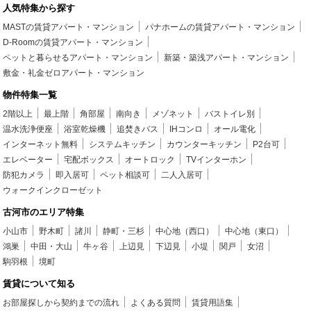
人気特集から探す
MASTの賃貸アパート・マンション
パナホームの賃貸アパート・マンション
D-Roomの賃貸アパート・マンション
ペットと暮らせるアパート・マンション
新築・築浅アパート・マンション
敷金・礼金ゼロアパート・マンション
物件特集一覧
2階以上
最上階
角部屋
南向き
メゾネット
バストイレ別
温水洗浄便座
浴室乾燥機
追焚きバス
IHコンロ
オール電化
インターネット無料
システムキッチン
カウンターキッチン
P2台可
エレベーター
宅配ボックス
オートロック
TVインターホン
防犯カメラ
即入居可
ペット相談可
二人入居可
ウォークインクローゼット
古河市のエリア特集
小山市
野木町
諸川
静町・三杉
中心地（西口）
中心地（東口）
鴻巣
中田・大山
牛ヶ谷
上辺見
下辺見
小堤
関戸
女沼
駒羽根
境町
賃貸について知る
お部屋探しから契約までの流れ
よくある質問
賃貸用語集