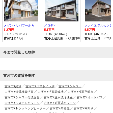
メゾン・リバプール A
メロディ
6.2万円
5.1万円
5.5万円
3LDK（69.05㎡）
1LDK（46.06㎡）
1LDK（46.06㎡）
古河
/徒歩41分
古河
/上辺見東 バス乗車時間11分 停歩4分
古河
/上辺見 バス乗
今まで閲覧した物件
古河市の賃貸を探す
古河市+給湯
古河市+バストイレ別
古河市+シャワー
古河市+追焚機能浴室
古河市+浴室乾燥機
古河市+洗面所独立
古河市+シャワー付洗面台
古河市+温水洗浄便座
古河市+オートバス
古河市+システムキッチン
古河市+対面式キッチン
古河市+IHクッキングヒーター
古河市+角部屋
古河市+南向き