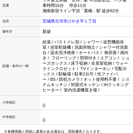
ＪＲ東北本線「古河」駅 中田踏切北 バス乗
車時間16分 停歩11分
交通
湘南新宿ライン宇須「栗橋」駅 徒歩62分
茨城県古河市けやき平１丁目
住所
新築
築年月
給湯 / バストイレ別 / シャワー / 追焚機能浴
室 / 浴室乾燥機 / 洗面所独立 / シャワー付洗面
台 / 温水洗浄便座 / オートバス / 角部屋 / 南向
き / フローリング / 照明付き / エアコン / シュ
ーズボックス / 床下収納 / 全居室収納 / ウォー
設備・条件の一例
クインクロゼット / TVインターホン / 宅配ボ
ックス / 駐輪場 / 駐車2台可 / 光ファイバ
ー / BS / 防犯カメラ / ネット使用料不要 / シス
テムキッチン / 対面式キッチン / IHクッキング
ヒーター / 室内洗濯機置き場 /
小学校区
()
中学校区
()
※各種情報と現状に差異がある場合は、現状優先となります。