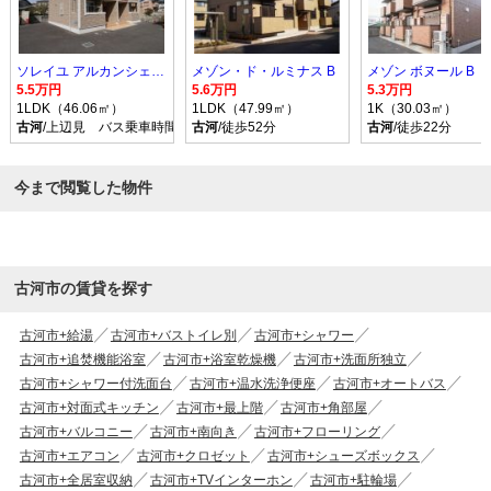
ソレイユ アルカンシェル Ｂ
メゾン・ド・ルミナス B
メゾン ボヌール B
5.5万円
5.6万円
5.3万円
1LDK（46.06㎡）
1LDK（47.99㎡）
1K（30.03㎡）
古河
/上辺見 バス乗車時間10分 停歩9分
古河
/徒歩52分
古河
/徒歩22分
今まで閲覧した物件
古河市の賃貸を探す
古河市+給湯
古河市+バストイレ別
古河市+シャワー
古河市+追焚機能浴室
古河市+浴室乾燥機
古河市+洗面所独立
古河市+シャワー付洗面台
古河市+温水洗浄便座
古河市+オートバス
古河市+対面式キッチン
古河市+最上階
古河市+角部屋
古河市+バルコニー
古河市+南向き
古河市+フローリング
古河市+エアコン
古河市+クロゼット
古河市+シューズボックス
古河市+全居室収納
古河市+TVインターホン
古河市+駐輪場