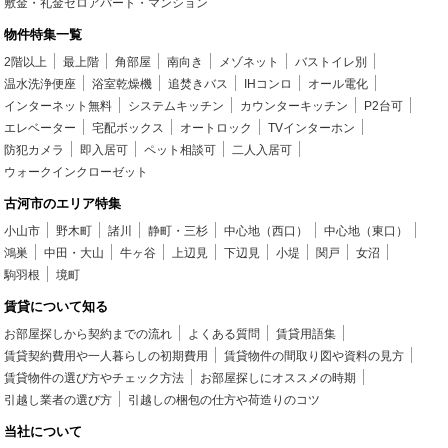
敷金・礼金ゼロアパート・マンション
物件特集一覧
2階以上
最上階
角部屋
南向き
メゾネット
バストイレ別
温水洗浄便座
浴室乾燥機
追焚きバス
IHコンロ
オール電化
インターネット無料
システムキッチン
カウンターキッチン
P2台可
エレベーター
宅配ボックス
オートロック
TVインターホン
防犯カメラ
即入居可
ペット相談可
二人入居可
ウォークインクローゼット
古河市のエリア特集
小山市
野木町
諸川
静町・三杉
中心地（西口）
中心地（東口）
鴻巣
中田・大山
牛ヶ谷
上辺見
下辺見
小堤
関戸
女沼
駒羽根
境町
賃貸について知る
お部屋探しから契約までの流れ
よくある質問
賃貸用語集
賃貸契約費用や一人暮らしの初期費用
賃貸物件の間取り図や資料の見方
賃貸物件の選び方やチェック方法
お部屋探しにオススメの時期
引越し業者の選び方
引越しの梱包の仕方や荷造りのコツ
当社について