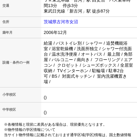
ＪＲ東北本線「古河」駅 西女沼 バス乗車時
間13分 停歩3分
交通
東武日光線「新古河」駅 徒歩87分
茨城県古河市女沼
住所
2006年12月
築年月
給湯 / バストイレ別 / シャワー / 追焚機能浴
室 / 浴室乾燥機 / 洗面所独立 / シャワー付洗面
台 / 温水洗浄便座 / オートバス / 最上階 / 角部
屋 / バルコニー / 南向き / フローリング / エア
設備・条件の一例
コン / クロゼット / シューズボックス / 全居室
収納 / TVインターホン / 駐輪場 / 駐車2台
可 / BS / 対面式キッチン / 室内洗濯機置き
場 /
小学校区
()
中学校区
()
※各種情報と現状に差異がある場合は、現状優先となります。
※物件情報の学区情報について
当サイト物件情報に記載されております通学区域(学区)情報は、国土数値情報