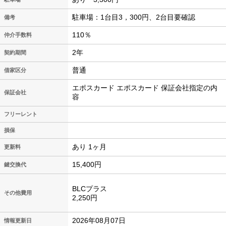
駐車場：1台目3，300円、2台目要確認
備考
110％
仲介手数料
2年
契約期間
普通
借家区分
エポスカード エポスカード 保証会社指定の内
保証会社
容
フリーレント
損保
あり 1ヶ月
更新料
15,400円
鍵交換代
BLCプラス
その他費用
2,250円
2026年08月07日
情報更新日