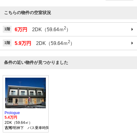
こちらの物件の空室状況
2
1階
6万円
2DK（59.64ｍ
）
2
1階
5.9万円
2DK（59.64ｍ
）
条件の近い物件が見つかりました
Prologue
5.4万円
2DK（59.64㎡）
古河
/明神下 バス乗車時間30分 停歩14分