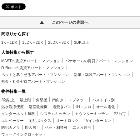
このページの先頭へ
間取りから探す
1K～1DK
1LDK～2DK
2LDK～3DK
3DK以上
人気特集から探す
MASTの賃貸アパート・マンション
パナホームの賃貸アパート・マンション
D-Roomの賃貸アパート・マンション
ペットと暮らせるアパート・マンション
新築・築浅アパート・マンション
敷金・礼金ゼロアパート・マンション
物件特集一覧
2階以上
最上階
角部屋
南向き
メゾネット
バストイレ別
温水洗浄便座
浴室乾燥機
追焚きバス
IHコンロ
オール電化
インターネット無料
システムキッチン
カウンターキッチン
P2台可
エレベーター
宅配ボックス
オートロック
TVインターホン
防犯カメラ
即入居可
ペット相談可
二人入居可
ウォークインクローゼット