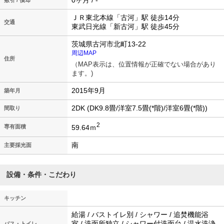
0ヶ月 / -
敷引 / 償却
ＪＲ東北本線「古河」駅 徒歩14分
交通
東武日光線「新古河」駅 徒歩45分
茨城県古河市北町13-22
周辺MAP
住所
（MAP表示は、位置情報が正確でない場合があり
ます。)
2015年9月
築年月
2DK (DK9.8畳/洋室7.5畳(*階)/洋室6畳(*階))
間取り
2
59.64ｍ
専有面積
南
主要採光面
設備・条件・こだわり
キッチン
給湯 / バストイレ別 / シャワー / 追焚機能浴
室 / 洗面所独立 / シャワー付洗面台 / 温水洗浄
バス・トイレ