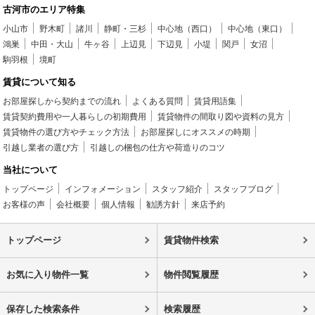
古河市のエリア特集
小山市
野木町
諸川
静町・三杉
中心地（西口）
中心地（東口）
鴻巣
中田・大山
牛ヶ谷
上辺見
下辺見
小堤
関戸
女沼
駒羽根
境町
賃貸について知る
お部屋探しから契約までの流れ
よくある質問
賃貸用語集
賃貸契約費用や一人暮らしの初期費用
賃貸物件の間取り図や資料の見方
賃貸物件の選び方やチェック方法
お部屋探しにオススメの時期
引越し業者の選び方
引越しの梱包の仕方や荷造りのコツ
当社について
トップページ
インフォメーション
スタッフ紹介
スタッフブログ
お客様の声
会社概要
個人情報
勧誘方針
来店予約
トップページ
賃貸物件検索
お気に入り物件一覧
物件閲覧履歴
保存した検索条件
検索履歴