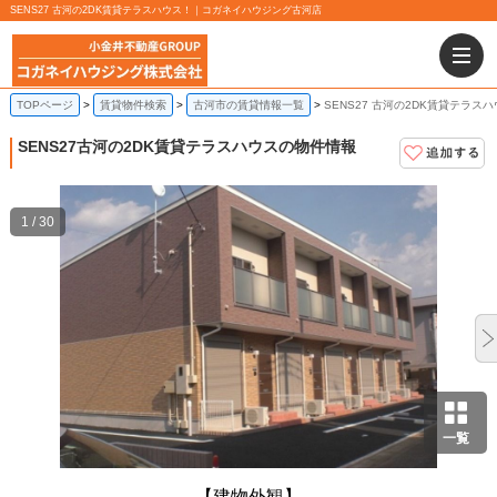
SENS27 古河の2DK賃貸テラスハウス！｜コガネイハウジング古河店
TOPページ
賃貸物件検索
古河市の賃貸情報一覧
SENS27 古河の2DK賃貸テラス
SENS27
古河の2DK賃貸テラスハウスの物件情報
1 / 30
一覧
【建物外観】