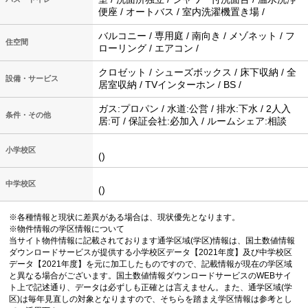
便座 / オートバス / 室内洗濯機置き場 /
バルコニー / 専用庭 / 南向き / メゾネット / フ
住空間
ローリング / エアコン /
クロゼット / シューズボックス / 床下収納 / 全
設備・サービス
居室収納 / TVインターホン / BS /
ガス:プロパン / 水道:公営 / 排水:下水 / 2人入
条件・その他
居:可 / 保証会社:必加入 / ルームシェア:相談
小学校区
()
中学校区
()
※各種情報と現状に差異がある場合は、現状優先となります。
※物件情報の学区情報について
当サイト物件情報に記載されております通学区域(学区)情報は、国土数値情報
ダウンロードサービスが提供する小学校区データ【2021年度】及び中学校区
データ【2021年度】を元に加工したものですので、記載情報が現在の学区域
と異なる場合がございます。国土数値情報ダウンロードサービスのWEBサイ
ト上で記述通り、データは必ずしも正確とは言えません。また、通学区域(学
区)は毎年見直しの対象となりますので、そちらを踏まえ学区情報は参考とし