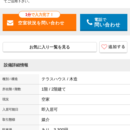
てご活用下さい。
1分
で入力完了！
電話で
問い合わせ
お気に入り一覧を見る
設備詳細情報
テラスハウス / 木造
種別 / 構造
1階 / 2階建て
所在階 / 階数
空家
現況
即入居可
入居可能日
媒介
取引態様
あり 3,300円
駐車場