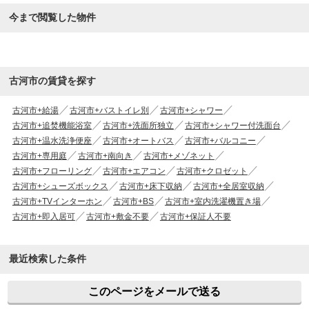
今まで閲覧した物件
古河市の賃貸を探す
古河市+給湯
古河市+バストイレ別
古河市+シャワー
古河市+追焚機能浴室
古河市+洗面所独立
古河市+シャワー付洗面台
古河市+温水洗浄便座
古河市+オートバス
古河市+バルコニー
古河市+専用庭
古河市+南向き
古河市+メゾネット
古河市+フローリング
古河市+エアコン
古河市+クロゼット
古河市+シューズボックス
古河市+床下収納
古河市+全居室収納
古河市+TVインターホン
古河市+BS
古河市+室内洗濯機置き場
古河市+即入居可
古河市+敷金不要
古河市+保証人不要
最近検索した条件
このページをメールで送る