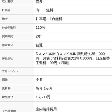
媒介
取引態様
有 無料
駐車場
駐車場：1台無料
備考
110％
仲介手数料
2年
契約期間
普通
借家区分
DスマイルIK DスマイルIK 契約時：35，000
円、月額：賃料等総額の1%と800円、口座振替
保証会社
手数料：99円（月額）
フリーレント
不要
損保
あり 1ヶ月
更新料
16,500円
鍵交換代
室内清掃費用
その他費用