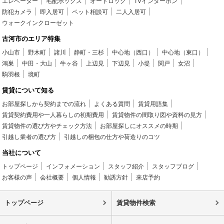
エレベーター
宅配ボックス
オートロック
TVインターホン
防犯カメラ
即入居可
ペット相談可
二人入居可
ウォークインクローゼット
古河市のエリア特集
小山市
野木町
諸川
静町・三杉
中心地（西口）
中心地（東口）
鴻巣
中田・大山
牛ヶ谷
上辺見
下辺見
小堤
関戸
女沼
駒羽根
境町
賃貸について知る
お部屋探しから契約までの流れ
よくある質問
賃貸用語集
賃貸契約費用や一人暮らしの初期費用
賃貸物件の間取り図や資料の見方
賃貸物件の選び方やチェック方法
お部屋探しにオススメの時期
引越し業者の選び方
引越しの梱包の仕方や荷造りのコツ
当社について
トップページ
インフォメーション
スタッフ紹介
スタッフブログ
お客様の声
会社概要
個人情報
勧誘方針
来店予約
トップページ
賃貸物件検索