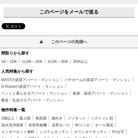
このページをメールで送る
このページの先頭へ
間取りから探す
1K～1DK
1LDK～2DK
2LDK～3DK
3DK以上
人気特集から探す
MASTの賃貸アパート・マンション
パナホームの賃貸アパート・マンション
D-Roomの賃貸アパート・マンション
ペットと暮らせるアパート・マンション
新築・築浅アパート・マンション
敷金・礼金ゼロアパート・マンション
物件特集一覧
2階以上
最上階
角部屋
南向き
メゾネット
バストイレ別
温水洗浄便座
浴室乾燥機
追焚きバス
IHコンロ
オール電化
インターネット無料
システムキッチン
カウンターキッチン
P2台可