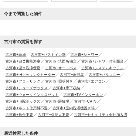
今まで閲覧した物件
古河市の賃貸を探す
古河市+給湯
古河市+バストイレ別
古河市+シャワー
古河市+追焚機能浴室
古河市+洗面所独立
古河市+シャワー付洗面台
古河市+温水洗浄便座
古河市+オートバス
古河市+システムキッチン
古河市+IHクッキングヒーター
古河市+角部屋
古河市+バルコニー
古河市+フローリング
古河市+照明付き
古河市+エアコン
古河市+シューズボックス
古河市+床下収納
古河市+ウォークインクロゼット
古河市+TVインターホン
古河市+宅配ボックス
古河市+駐輪場
古河市+CATV
古河市+ネット使用料不要
古河市+室内洗濯機置き場
古河市+敷金不要
古河市+保証人不要
古河市+セキュリティ会社加入済
最近検索した条件