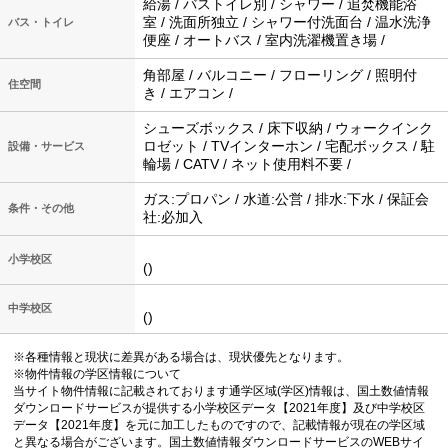
給湯 / バストイレ別 / シャワー / 追焚機能浴
室 / 洗面所独立 / シャワー付洗面台 / 温水洗浄
バス・トイレ
便座 / オートバス / 室内洗濯機置き場 /
角部屋 / バルコニー / フローリング / 照明付
住空間
き / エアコン /
シューズボックス / 床下収納 / ウォークインク
ロゼット / TVインターホン / 宅配ボックス / 駐
設備・サービス
輪場 / CATV / ネット使用料不要 /
ガス:プロパン / 水道:公営 / 排水:下水 / 保証会
条件・その他
社:必加入
小学校区
()
中学校区
()
※各種情報と現状に差異がある場合は、現状優先となります。
※物件情報の学区情報について
当サイト物件情報に記載されております通学区域(学区)情報は、国土数値情報
ダウンロードサービスが提供する小学校区データ【2021年度】及び中学校区
データ【2021年度】を元に加工したものですので、記載情報が現在の学区域
と異なる場合がございます。国土数値情報ダウンロードサービスのWEBサイ