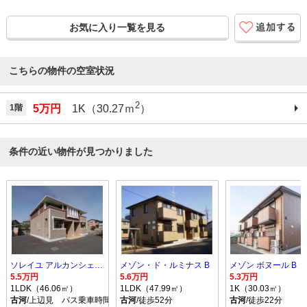
お気に入り一覧を見る
こちらの物件の空室状況
2
1階
5万円
1K（30.27ｍ
）
条件の近い物件が見つかりました
ソレイユ アルカンシェル Ｂ
メゾン・ド・ルミナス B
メゾン ボヌール B
5.5万円
5.6万円
5.3万円
1LDK（46.06㎡）
1LDK（47.99㎡）
1K（30.03㎡）
古河
/上辺見 バス乗車時間10分 停歩9分
古河
/徒歩52分
古河
/徒歩22分