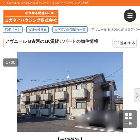
アヴニール B 古河の1K賃貸アパート！｜コガネイハウジング古河店
TOPページ
賃貸物件検索
古河市の賃貸情報一覧
アヴニール B 古河の1K賃貸アパ
アヴニール B
古河の1K賃貸アパートの物件情報
1 / 30
一覧
【建物外観】