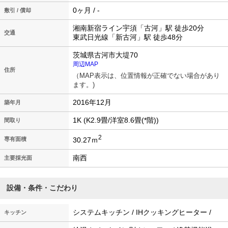
0ヶ月 / -
敷引 / 償却
湘南新宿ライン宇須「古河」駅 徒歩20分
交通
東武日光線「新古河」駅 徒歩48分
茨城県古河市大堤70
周辺MAP
住所
（MAP表示は、位置情報が正確でない場合があり
ます。)
2016年12月
築年月
1K (K2.9畳/洋室8.6畳(*階))
間取り
2
30.27ｍ
専有面積
南西
主要採光面
設備・条件・こだわり
システムキッチン / IHクッキングヒーター /
キッチン