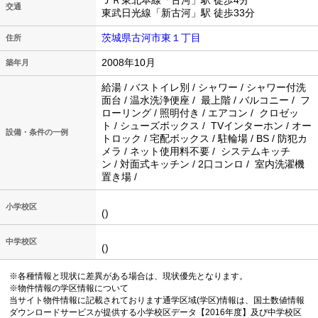
ＪＲ東北本線「古河」駅 徒歩4分
交通
東武日光線「新古河」駅 徒歩33分
茨城県古河市東１丁目
住所
2008年10月
築年月
給湯 / バストイレ別 / シャワー / シャワー付洗
面台 / 温水洗浄便座 / 最上階 / バルコニー / フ
ローリング / 照明付き / エアコン / クロゼッ
ト / シューズボックス / TVインターホン / オー
設備・条件の一例
トロック / 宅配ボックス / 駐輪場 / BS / 防犯カ
メラ / ネット使用料不要 / システムキッチ
ン / 対面式キッチン / 2口コンロ / 室内洗濯機
置き場 /
小学校区
()
中学校区
()
※各種情報と現状に差異がある場合は、現状優先となります。
※物件情報の学区情報について
当サイト物件情報に記載されております通学区域(学区)情報は、国土数値情報
ダウンロードサービスが提供する小学校区データ【2016年度】及び中学校区