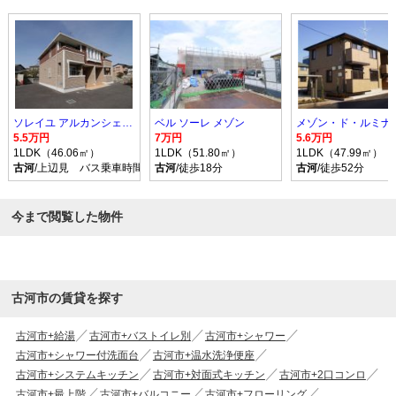
ソレイユ アルカンシェル Ｂ
ベル ソーレ メゾン
メゾン・ド・ルミナス
5.5万円
7万円
5.6万円
1LDK（46.06㎡）
1LDK（51.80㎡）
1LDK（47.99㎡）
古河
/上辺見 バス乗車時間10分 停歩9分
古河
/徒歩18分
古河
/徒歩52分
今まで閲覧した物件
古河市の賃貸を探す
古河市+給湯
古河市+バストイレ別
古河市+シャワー
古河市+シャワー付洗面台
古河市+温水洗浄便座
古河市+システムキッチン
古河市+対面式キッチン
古河市+2口コンロ
古河市+最上階
古河市+バルコニー
古河市+フローリング