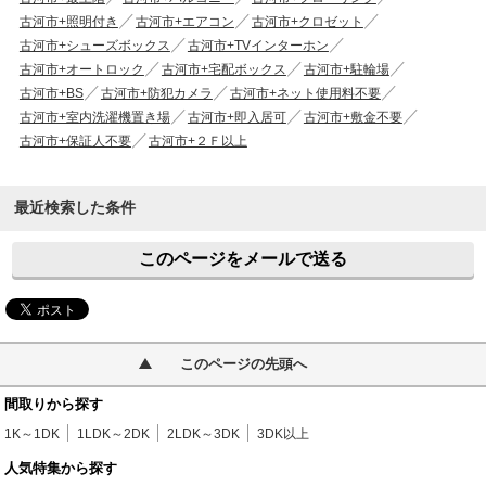
古河市+照明付き
古河市+エアコン
古河市+クロゼット
古河市+シューズボックス
古河市+TVインターホン
古河市+オートロック
古河市+宅配ボックス
古河市+駐輪場
古河市+BS
古河市+防犯カメラ
古河市+ネット使用料不要
古河市+室内洗濯機置き場
古河市+即入居可
古河市+敷金不要
古河市+保証人不要
古河市+２Ｆ以上
最近検索した条件
このページをメールで送る
このページの先頭へ
間取りから探す
1K～1DK
1LDK～2DK
2LDK～3DK
3DK以上
人気特集から探す