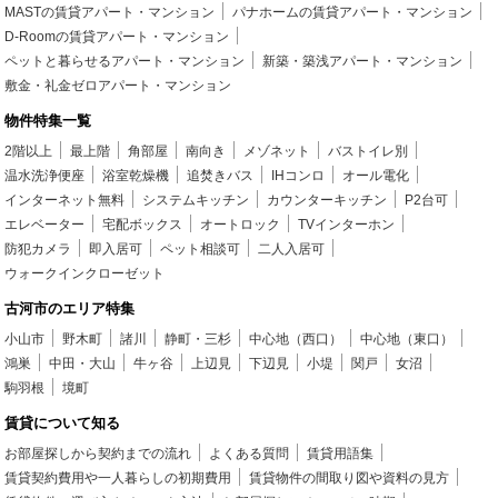
MASTの賃貸アパート・マンション
パナホームの賃貸アパート・マンション
D-Roomの賃貸アパート・マンション
ペットと暮らせるアパート・マンション
新築・築浅アパート・マンション
敷金・礼金ゼロアパート・マンション
物件特集一覧
2階以上
最上階
角部屋
南向き
メゾネット
バストイレ別
温水洗浄便座
浴室乾燥機
追焚きバス
IHコンロ
オール電化
インターネット無料
システムキッチン
カウンターキッチン
P2台可
エレベーター
宅配ボックス
オートロック
TVインターホン
防犯カメラ
即入居可
ペット相談可
二人入居可
ウォークインクローゼット
古河市のエリア特集
小山市
野木町
諸川
静町・三杉
中心地（西口）
中心地（東口）
鴻巣
中田・大山
牛ヶ谷
上辺見
下辺見
小堤
関戸
女沼
駒羽根
境町
賃貸について知る
お部屋探しから契約までの流れ
よくある質問
賃貸用語集
賃貸契約費用や一人暮らしの初期費用
賃貸物件の間取り図や資料の見方