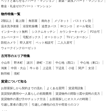
ペットと暮らせるアパート・マンション
新築・築浅アパート・マンション
敷金・礼金ゼロアパート・マンション
物件特集一覧
2階以上
最上階
角部屋
南向き
メゾネット
バストイレ別
温水洗浄便座
浴室乾燥機
追焚きバス
IHコンロ
オール電化
インターネット無料
システムキッチン
カウンターキッチン
P2台可
エレベーター
宅配ボックス
オートロック
TVインターホン
防犯カメラ
即入居可
ペット相談可
二人入居可
ウォークインクローゼット
古河市のエリア特集
小山市
野木町
諸川
静町・三杉
中心地（西口）
中心地（東口）
鴻巣
中田・大山
牛ヶ谷
上辺見
下辺見
小堤
関戸
女沼
駒羽根
境町
賃貸について知る
お部屋探しから契約までの流れ
よくある質問
賃貸用語集
賃貸契約費用や一人暮らしの初期費用
賃貸物件の間取り図や資料の見方
賃貸物件の選び方やチェック方法
お部屋探しにオススメの時期
引越し業者の選び方
引越しの梱包の仕方や荷造りのコツ