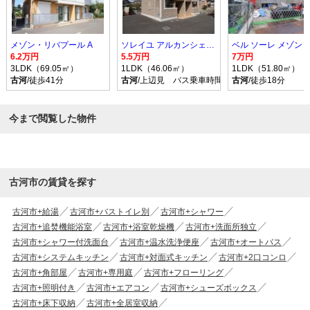
メゾン・リバプール A
ソレイユ アルカンシェル Ｂ
ベル ソーレ メゾン
6.2万円
5.5万円
7万円
3LDK（69.05㎡）
1LDK（46.06㎡）
1LDK（51.80㎡）
古河
/徒歩41分
古河
/上辺見 バス乗車時間10分 停歩9分
古河
/徒歩18分
今まで閲覧した物件
古河市の賃貸を探す
古河市+給湯
古河市+バストイレ別
古河市+シャワー
古河市+追焚機能浴室
古河市+浴室乾燥機
古河市+洗面所独立
古河市+シャワー付洗面台
古河市+温水洗浄便座
古河市+オートバス
古河市+システムキッチン
古河市+対面式キッチン
古河市+2口コンロ
古河市+角部屋
古河市+専用庭
古河市+フローリング
古河市+照明付き
古河市+エアコン
古河市+シューズボックス
古河市+床下収納
古河市+全居室収納