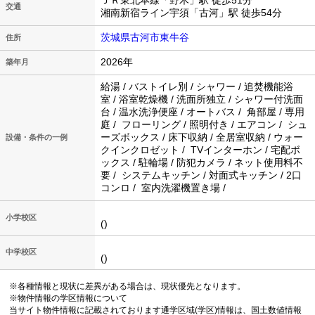
ＪＲ東北本線「野木」駅 徒歩51分
交通
湘南新宿ライン宇須「古河」駅 徒歩54分
茨城県古河市東牛谷
住所
2026年
築年月
給湯 / バストイレ別 / シャワー / 追焚機能浴
室 / 浴室乾燥機 / 洗面所独立 / シャワー付洗面
台 / 温水洗浄便座 / オートバス / 角部屋 / 専用
庭 / フローリング / 照明付き / エアコン / シュ
ーズボックス / 床下収納 / 全居室収納 / ウォー
設備・条件の一例
クインクロゼット / TVインターホン / 宅配ボ
ックス / 駐輪場 / 防犯カメラ / ネット使用料不
要 / システムキッチン / 対面式キッチン / 2口
コンロ / 室内洗濯機置き場 /
小学校区
()
中学校区
()
※各種情報と現状に差異がある場合は、現状優先となります。
※物件情報の学区情報について
当サイト物件情報に記載されております通学区域(学区)情報は、国土数値情報