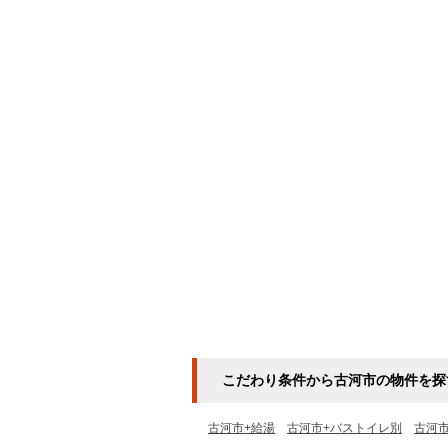
こだわり条件から古河市の物件を探
古河市+給湯
古河市+バストイレ別
古河