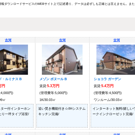
報ダウンロードサービスのWEBサイト上で記述通り、データは必ずしも正確とは言えません。また
古河
古河
古河
ド・ルミナス B
メゾン ボヌール B
ショコラ ガーデン
6万円
5.3万円
5.4万円
賃貸:
賃貸:
4,000円)
(管理費等:5,000円)
(管理費等:4,500円)
.99㎡
1K/30.03㎡
ワンルーム/30.03㎡
ニター付インターホン
追い焚き機能付き☆/IHシステム
インターネット無料/嬉しい
たり一坪タイプ浴室/
キッチン完備/
ークインクローゼット完備/