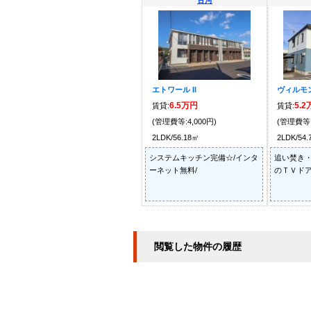
古河
エトワール II
ヴィルモ
6.5万円
5.
賃貸:
賃貸:
(管理費等:4,000円)
(管理費等:
2LDK/56.18㎡
2LDK/54
システムキッチン完備☆/インタ
追い焚き・
ーネット無料/
のＴＶドア
閲覧した物件の履歴