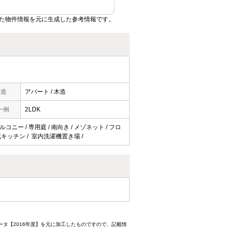
た物件情報を元に生成した参考情報です。
構造
アパート / 木造
一例
2LDK
コニー / 専用庭 / 南向き / メゾネット / フロ
面式キッチン / 室内洗濯機置き場 /
ータ【2016年度】を元に加工したものですので、記載情