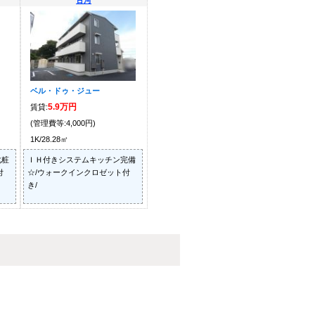
古河
ベル・ドゥ・ジュー
5.9万円
賃貸:
(管理費等:4,000円)
1K/28.28㎡
化粧
ＩＨ付きシステムキッチン完備
付
☆/ウォークインクロゼット付
き/