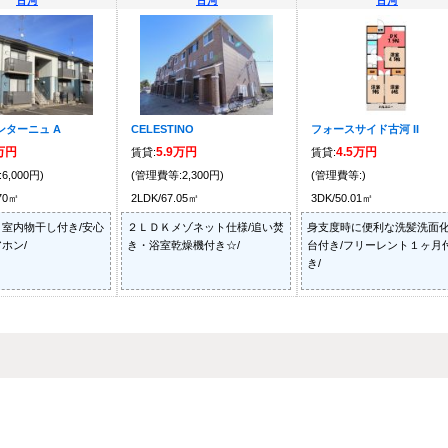
古河
古河
古河
ンターニュ A
CELESTINO
フォースサイド古河 II
2万円
5.9万円
4.5万円
賃貸:
賃貸:
6,000円)
(管理費等:2,300円)
(管理費等:)
.70㎡
2LDK/67.05㎡
3DK/50.01㎡
室内物干し付き/安心
２ＬＤＫメゾネット仕様/追い焚
身支度時に便利な洗髪洗面
ホン/
き・浴室乾燥機付き☆/
台付き/フリーレント１ヶ月
き/