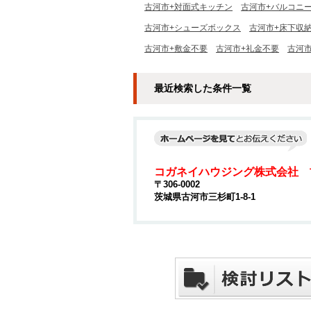
古河市+対面式キッチン
古河市+バルコニ
古河市+シューズボックス
古河市+床下収
古河市+敷金不要
古河市+礼金不要
古河
最近検索した条件一覧
コガネイハウジング株式会社 
〒306-0002
茨城県古河市三杉町1-8-1