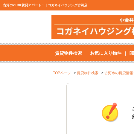
古河の2LDK賃貸アパート！｜コガネイハウジング古河店
賃貸物件検索
お気に入り物件
閲
TOPページ
賃貸物件検索
古河市の賃貸情報