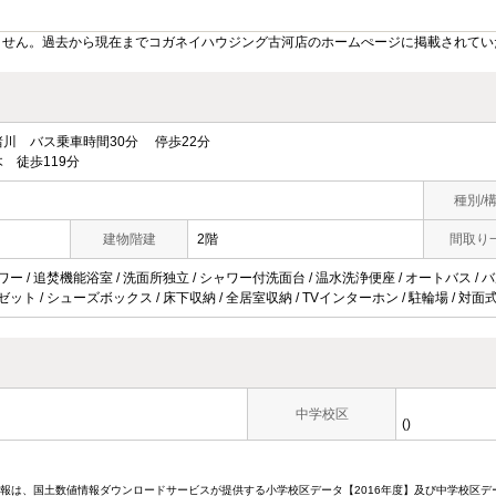
ません。過去から現在までコガネイハウジング古河店のホームぺージに掲載されてい
川 バス乗車時間30分 停歩22分
 徒歩119分
種別/
建物階建
2階
間取り
ワー / 追焚機能浴室 / 洗面所独立 / シャワー付洗面台 / 温水洗浄便座 / オートバス / バル
ロゼット / シューズボックス / 床下収納 / 全居室収納 / TVインターホン / 駐輪場 / 対
中学校区
()
情報は、国土数値情報ダウンロードサービスが提供する小学校区データ【2016年度】及び中学校区デ