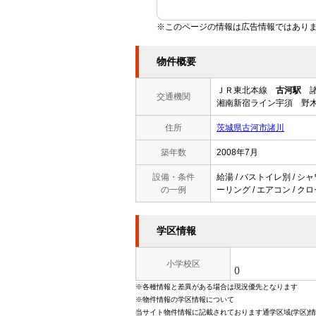
※このページの情報は広告情報ではあり
物件概要
ＪＲ東北本線
古河駅
諸
交通機関
湘南新宿ライン宇須 野木
住所
茨城県古河市諸川
築年数
2008年7月
設備・条件
給湯 / バストイレ別 / シャ
の一例
ーリング / エアコン / ク
学区情報
小学校区
()
※各種情報と差異がある場合は現況優先となります
※物件情報の学区情報について
当サイト物件情報に記載されております通学区域(学区)