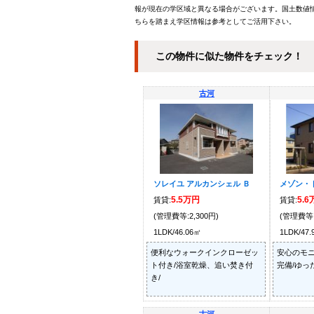
報が現在の学区域と異なる場合がございます。国土数値情
ちらを踏まえ学区情報は参考としてご活用下さい。
この物件に似た物件をチェック！
古河
ソレイユ アルカンシェル Ｂ
メゾン・
5.5万円
5.
賃貸:
賃貸:
(管理費等:2,300円)
(管理費等:
1LDK/46.06㎡
1LDK/47
便利なウォークインクローゼッ
安心のモ
ト付き/浴室乾燥、追い焚き付
完備/ゆっ
き/