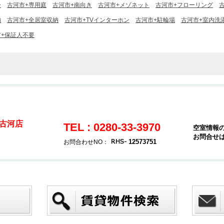
ー
古河市+専用庭
古河市+南向き
古河市+メゾネット
古河市+フローリング
納
古河市+全居室収納
古河市+TVインターホン
古河市+駐輪場
古河市+室内洗
市+保証人不要
古河店
TEL : 0280-33-3970
空室情報
お問合せ
12573751
お問合わせNO：