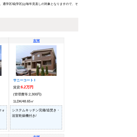
、通学区域(学区)は毎年見直しの対象となりますので、そ
古河
サニーコート I
6.2万円
賃貸:
(管理費等:2,300円)
1LDK/48.65㎡
ウォ
システムキッチン完備/追焚き・
浴室乾燥機付き/