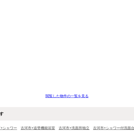
閲覧した物件の一覧を見る
す
市+シャワー
古河市+追焚機能浴室
古河市+洗面所独立
古河市+シャワー付洗面