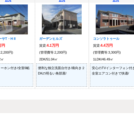
古河
古河
古河
サT・H II
ガーデンヒルズ
コンソラトゥール
6万円
4.1万円
4.4万円
賃貸:
賃貸:
2,200円)
(管理費等:2,200円)
(管理費等:3,300円)
72㎡
2DK/51.04㎡
1LDK/46.49㎡
ーホン付き/全室6帖
便利な独立洗面台付き/南向き２
安心のTVインターフォン付き
DKの明るい角部屋/
全室エアコン付きで快適/