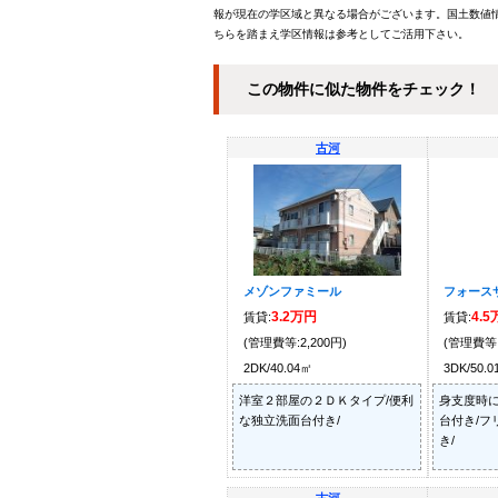
報が現在の学区域と異なる場合がございます。国土数値情
ちらを踏まえ学区情報は参考としてご活用下さい。
この物件に似た物件をチェック！
古河
メゾンファミール
フォースサ
3.2万円
4.
賃貸:
賃貸:
(管理費等:2,200円)
(管理費等:
2DK/40.04㎡
3DK/50.
洋室２部屋の２ＤＫタイプ/便利
身支度時
な独立洗面台付き/
台付き/フ
き/