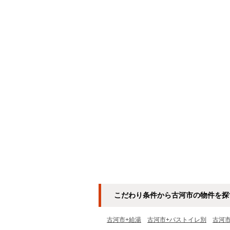
こだわり条件から古河市の物件を探
古河市+給湯
古河市+バストイレ別
古河