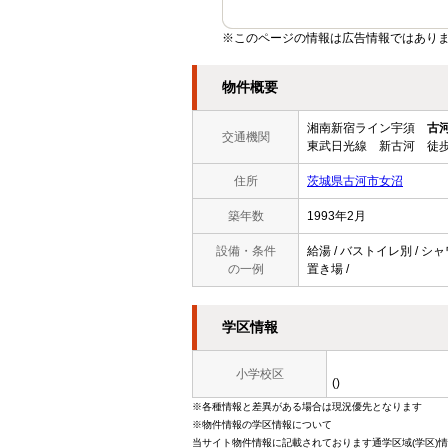
※このページの情報は広告情報ではあり
物件概要
湘南新宿ライン宇須
古
交通機関
東武日光線 新古河 徒歩
住所
茨城県古河市女沼
築年数
1993年2月
設備・条件
給湯 / バストイレ別 / シャ
の一例
置き場 /
学区情報
小学校区
()
※各種情報と差異がある場合は現況優先となります
※物件情報の学区情報について
当サイト物件情報に記載されております通学区域(学区)