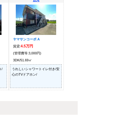
古河
ヤマサンコーポ A
4.5万円
賃貸:
(管理費等:3,000円)
3DK/51.69㎡
/
うれしいシャワートイレ付き/安
心のTVドアホン/