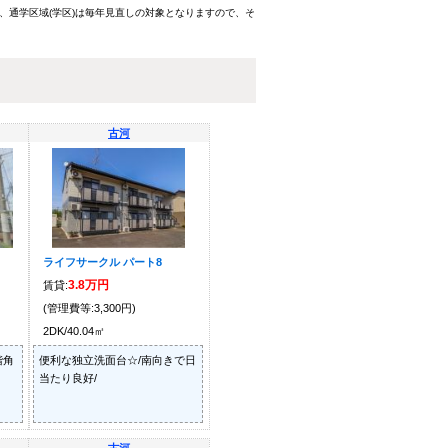
、通学区域(学区)は毎年見直しの対象となりますので、そ
古河
ライフサークル パート8
3.8万円
賃貸:
(管理費等:3,300円)
2DK/40.04㎡
階角
便利な独立洗面台☆/南向きで日
当たり良好/