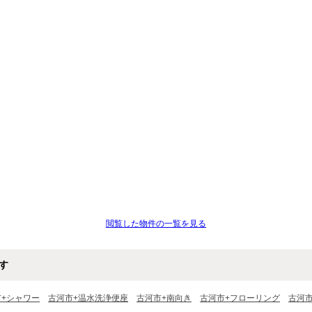
閲覧した物件の一覧を見る
す
市+シャワー
古河市+温水洗浄便座
古河市+南向き
古河市+フローリング
古河