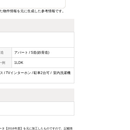
た物件情報を元に生成した参考情報です。
構造
アパート / S造(鉄骨造)
一例
1LDK
ス / TVインターホン / 駐車2台可 / 室内洗濯機
ータ【2016年度】を元に加工したものですので、記載情