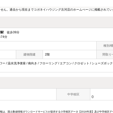
ません。過去から現在までコガネイハウジング古河店のホームぺージに掲載されてい
河駅
徒歩39分
74分
種別/
建物階建
2階
間取り
ワー / 温水洗浄便座 / 南向き / フローリング / エアコン / クロゼット / シューズボック
中学校区
()
情報は、国土数値情報ダウンロードサービスが提供する小学校区データ【2016年度】及び中学校区デ