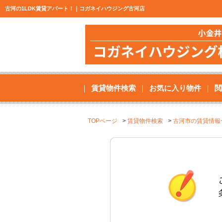
古河の1LDK賃貸アパート！｜コガネイハウジング古河店
賃貸物件検索
お気に入り物件
閲
TOPページ
賃貸物件検索
古河市の賃貸情報