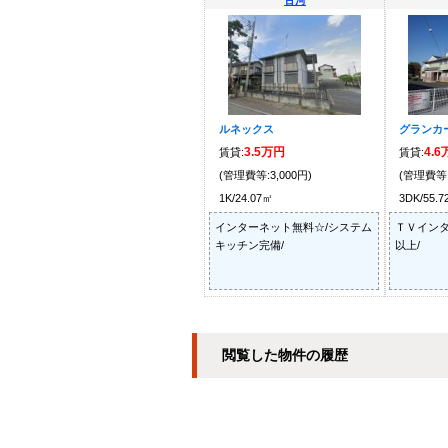
古河
ルネックス
グランカー
3.5万円
4.
賃貸:
賃貸:
(管理費等:3,000円)
(管理費等:
1K/24.07㎡
3DK/55.
インターネット無料☆/システム
ＴＶインタ
キッチン完備/
以上/
閲覧した物件の履歴