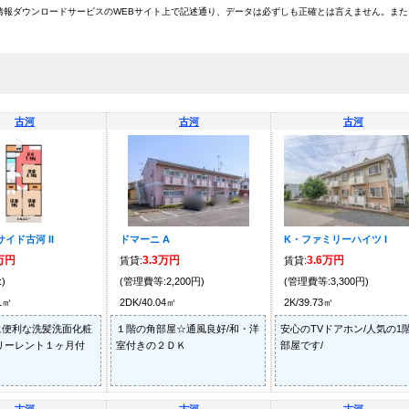
報ダウンロードサービスのWEBサイト上で記述通り、データは必ずしも正確とは言えません。また
古河
古河
古河
イド古河 II
ドマーニ A
K・ファミリーハイツ I
5万円
3.3万円
3.6万円
賃貸:
賃貸:
)
(管理費等:2,200円)
(管理費等:3,300円)
01㎡
2DK/40.04㎡
2K/39.73㎡
に便利な洗髪洗面化粧
１階の角部屋☆通風良好/和・洋
安心のTVドアホン/人気の1
リーレント１ヶ月付
室付きの２ＤＫ
部屋です/