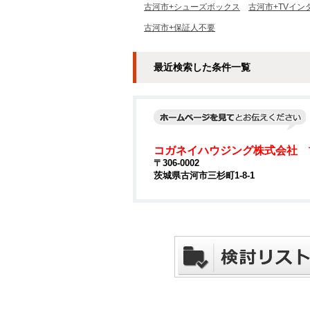
古河市+シューズボックス
古河市+TVイン
古河市+保証人不要
最近検索した条件一覧
コガネイハウジング株式会社 
〒306-0002
茨城県古河市三杉町1-8-1