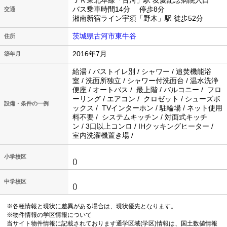
ＪＲ東北本線「古河」駅 友愛記念病院入口
バス乗車時間14分 停歩8分
交通
湘南新宿ライン宇須「野木」駅 徒歩52分
茨城県古河市東牛谷
住所
2016年7月
築年月
給湯 / バストイレ別 / シャワー / 追焚機能浴
室 / 洗面所独立 / シャワー付洗面台 / 温水洗浄
便座 / オートバス / 最上階 / バルコニー / フロ
ーリング / エアコン / クロゼット / シューズボ
設備・条件の一例
ックス / TVインターホン / 駐輪場 / ネット使用
料不要 / システムキッチン / 対面式キッチ
ン / 3口以上コンロ / IHクッキングヒーター /
室内洗濯機置き場 /
小学校区
()
中学校区
()
※各種情報と現状に差異がある場合は、現状優先となります。
※物件情報の学区情報について
当サイト物件情報に記載されております通学区域(学区)情報は、国土数値情報