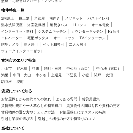
敷金・礼金ゼロアパート・マンション
物件特集一覧
2階以上
最上階
角部屋
南向き
メゾネット
バストイレ別
温水洗浄便座
浴室乾燥機
追焚きバス
IHコンロ
オール電化
インターネット無料
システムキッチン
カウンターキッチン
P2台可
エレベーター
宅配ボックス
オートロック
TVインターホン
防犯カメラ
即入居可
ペット相談可
二人入居可
ウォークインクローゼット
古河市のエリア特集
小山市
野木町
諸川
静町・三杉
中心地（西口）
中心地（東口）
鴻巣
中田・大山
牛ヶ谷
上辺見
下辺見
小堤
関戸
女沼
駒羽根
境町
賃貸について知る
お部屋探しから契約までの流れ
よくある質問
賃貸用語集
賃貸契約費用や一人暮らしの初期費用
賃貸物件の間取り図や資料の見方
賃貸物件の選び方やチェック方法
お部屋探しにオススメの時期
引越し業者の選び方
引越しの梱包の仕方や荷造りのコツ
当社について