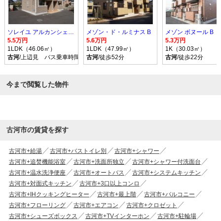
ソレイユ アルカンシェル Ｂ
メゾン・ド・ルミナス B
メゾン ボヌール B
5.5万円
5.6万円
5.3万円
1LDK（46.06㎡）
1LDK（47.99㎡）
1K（30.03㎡）
古河
/上辺見 バス乗車時間10分 停歩9分
古河
/徒歩52分
古河
/徒歩22分
今まで閲覧した物件
古河市の賃貸を探す
古河市+給湯
古河市+バストイレ別
古河市+シャワー
古河市+追焚機能浴室
古河市+洗面所独立
古河市+シャワー付洗面台
古河市+温水洗浄便座
古河市+オートバス
古河市+システムキッチン
古河市+対面式キッチン
古河市+3口以上コンロ
古河市+IHクッキングヒーター
古河市+最上階
古河市+バルコニー
古河市+フローリング
古河市+エアコン
古河市+クロゼット
古河市+シューズボックス
古河市+TVインターホン
古河市+駐輪場