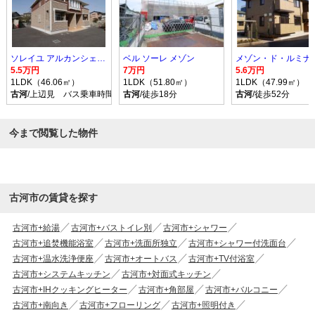
ソレイユ アルカンシェル Ｂ
ベル ソーレ メゾン
メゾン・ド・ルミナス
5.5万円
7万円
5.6万円
1LDK（46.06㎡）
1LDK（51.80㎡）
1LDK（47.99㎡）
古河
/上辺見 バス乗車時間10分 停歩9分
古河
/徒歩18分
古河
/徒歩52分
今まで閲覧した物件
古河市の賃貸を探す
古河市+給湯
古河市+バストイレ別
古河市+シャワー
古河市+追焚機能浴室
古河市+洗面所独立
古河市+シャワー付洗面台
古河市+温水洗浄便座
古河市+オートバス
古河市+TV付浴室
古河市+システムキッチン
古河市+対面式キッチン
古河市+IHクッキングヒーター
古河市+角部屋
古河市+バルコニー
古河市+南向き
古河市+フローリング
古河市+照明付き