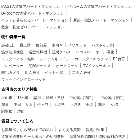
MASTの賃貸アパート・マンション
パナホームの賃貸アパート・マンション
D-Roomの賃貸アパート・マンション
ペットと暮らせるアパート・マンション
新築・築浅アパート・マンション
敷金・礼金ゼロアパート・マンション
物件特集一覧
2階以上
最上階
角部屋
南向き
メゾネット
バストイレ別
温水洗浄便座
浴室乾燥機
追焚きバス
IHコンロ
オール電化
インターネット無料
システムキッチン
カウンターキッチン
P2台可
エレベーター
宅配ボックス
オートロック
TVインターホン
防犯カメラ
即入居可
ペット相談可
二人入居可
ウォークインクローゼット
古河市のエリア特集
小山市
野木町
諸川
静町・三杉
中心地（西口）
中心地（東口）
鴻巣
中田・大山
牛ヶ谷
上辺見
下辺見
小堤
関戸
女沼
駒羽根
境町
賃貸について知る
お部屋探しから契約までの流れ
よくある質問
賃貸用語集
賃貸契約費用や一人暮らしの初期費用
賃貸物件の間取り図や資料の見方