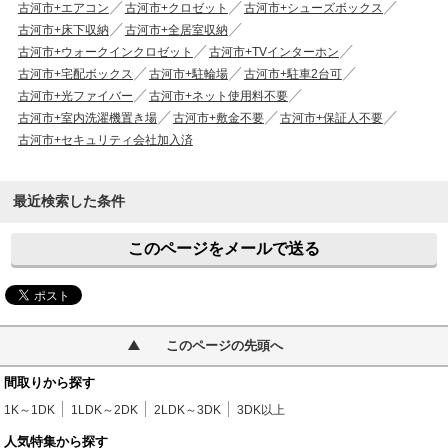
古河市+エアコン
古河市+クロゼット
古河市+シューズボックス
古河市+床下収納
古河市+全居室収納
古河市+ウォークインクロゼット
古河市+TVインターホン
古河市+宅配ボックス
古河市+駐輪場
古河市+駐車2台可
古河市+光ファイバー
古河市+ネット使用料不要
古河市+室内洗濯機置き場
古河市+敷金不要
古河市+保証人不要
古河市+セキュリティ会社加入済
最近検索した条件
このページをメールで送る
このページの先頭へ
間取りから探す
1K～1DK
1LDK～2DK
2LDK～3DK
3DK以上
人気特集から探す