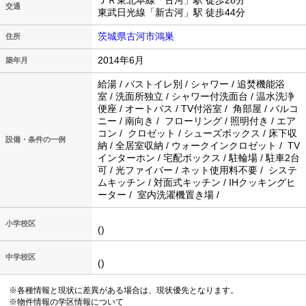
ＪＲ東北本線「古河」駅 徒歩28分
交通
東武日光線「新古河」駅 徒歩44分
茨城県古河市鴻巣
住所
2014年6月
築年月
給湯 / バストイレ別 / シャワー / 追焚機能浴
室 / 洗面所独立 / シャワー付洗面台 / 温水洗浄
便座 / オートバス / TV付浴室 / 角部屋 / バルコ
ニー / 南向き / フローリング / 照明付き / エア
コン / クロゼット / シューズボックス / 床下収
設備・条件の一例
納 / 全居室収納 / ウォークインクロゼット / TV
インターホン / 宅配ボックス / 駐輪場 / 駐車2台
可 / 光ファイバー / ネット使用料不要 / システ
ムキッチン / 対面式キッチン / IHクッキングヒ
ーター / 室内洗濯機置き場 /
小学校区
()
中学校区
()
※各種情報と現状に差異がある場合は、現状優先となります。
※物件情報の学区情報について