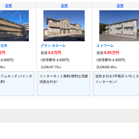
古河
古河
古河
Y 古河
グラン ボヌール
エトワール
5万円
6.6万円
6.95万円
賃貸:
賃貸:
4,000円)
(管理費等:4,000円)
(管理費等:4,000円)
.39㎡
1LDK/47.79㎡
2LDK/65.45㎡
テムキッチン/インタ
インターネット無料/便利な洗髪
追炊き付き1坪風呂☆/モニ
料/
洗面台付き/
インターホン/