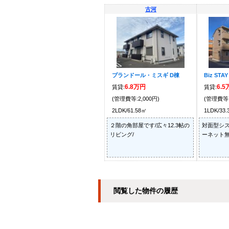
古河
プランドール・ミスギ D棟
Biz STA
6.8万円
6.
賃貸:
賃貸:
(管理費等:2,000円)
(管理費等:
2LDK/61.58㎡
1LDK/33
２階の角部屋です/広々12.3帖の
対面型シス
リビング/
ーネット無
閲覧した物件の履歴