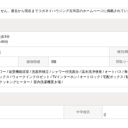
ません。過去から現在までコガネイハウジング古河店のホームぺージに掲載されてい
歩3分
40分
目
種別/
建物階建
3階
間取り
ワー / 追焚機能浴室 / 洗面所独立 / シャワー付洗面台 / 温水洗浄便座 / オートバス / 角
ボックス / ウォークインクロゼット / TVインターホン / オートロック / 宅配ボックス / 駐
IHクッキングヒーター / 室内洗濯機置き場 /
中学校区
()