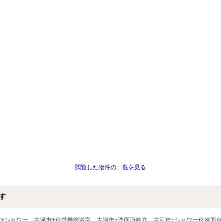
閲覧した物件の一覧を見る
す
市+シャワー
古河市+追焚機能浴室
古河市+洗面所独立
古河市+シャワー付洗面