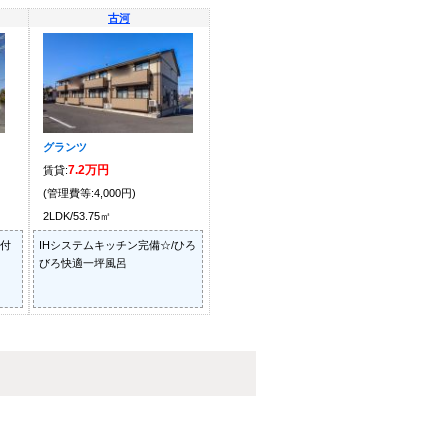
古河
グランツ
7.2万円
賃貸:
(管理費等:4,000円)
2LDK/53.75㎡
タ付
IHシステムキッチン完備☆/ひろ
びろ快適一坪風呂