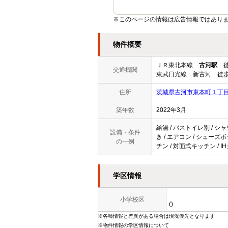
※このページの情報は広告情報ではあり
物件概要
ＪＲ東北本線
古河駅
徒
交通機関
東武日光線 新古河 徒歩
住所
茨城県古河市東本町１丁
築年数
2022年3月
給湯 / バストイレ別 / シャ
設備・条件
き / エアコン / シューズ
の一例
チン / 対面式キッチン / 
学区情報
小学校区
()
※各種情報と差異がある場合は現況優先となります
※物件情報の学区情報について