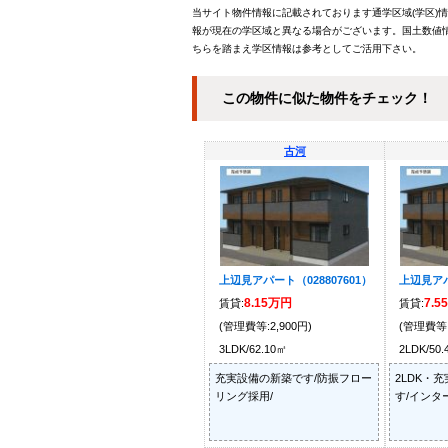
当サイト物件情報に記載されております通学区域(学区)
報が現在の学区域と異なる場合がございます。国土数値情
ちらを踏まえ学区情報は参考としてご活用下さい。
この物件に似た物件をチェック！
古河
上辺見アパート（028807601）
上辺見アパ
8.15万円
7.5
賃貸:
賃貸:
(管理費等:2,900円)
(管理費等:
3LDK/62.10㎡
2LDK/50
充実設備の新築です/防振フロー
2LDK・
リング採用/
す/インタ