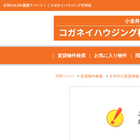
古河の1LDK賃貸アパート！｜コガネイハウジング古河店
賃貸物件検索
お気に入り物件
閲
TOPページ
賃貸物件検索
古河市の賃貸情報