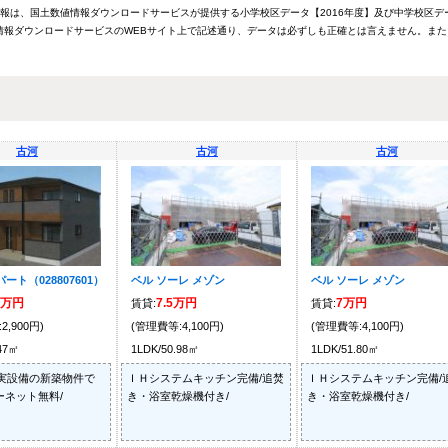
情報は、国土数値情報ダウンロードサービスが提供する小学校区データ【2016年度】及び中学校区デ
報ダウンロードサービスのWEBサイト上で記述通り、データは必ずしも正確とは言えません。また
古河
古河
古河
ート（028807601）
ベル ソーレ メゾン
ベル ソーレ メゾン
5万円
7.5万円
7万円
賃貸:
賃貸:
2,900円)
(管理費等:4,100円)
(管理費等:4,100円)
.47㎡
1LDK/50.98㎡
1LDK/51.80㎡
充実設備の新築物件で
ＩＨシステムキッチン完備/追焚
ＩＨシステムキッチン完備/
ーネット無料/
き・浴室乾燥機付き/
き・浴室乾燥機付き/