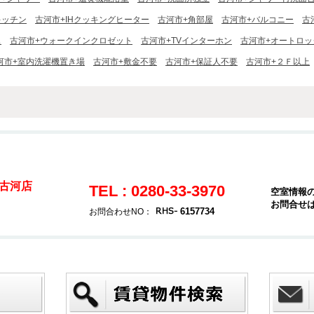
キッチン
古河市+IHクッキングヒーター
古河市+角部屋
古河市+バルコニー
古
ス
古河市+ウォークインクロゼット
古河市+TVインターホン
古河市+オートロッ
河市+室内洗濯機置き場
古河市+敷金不要
古河市+保証人不要
古河市+２Ｆ以上
古河店
TEL : 0280-33-3970
空室情報
お問合せ
6157734
お問合わせNO：