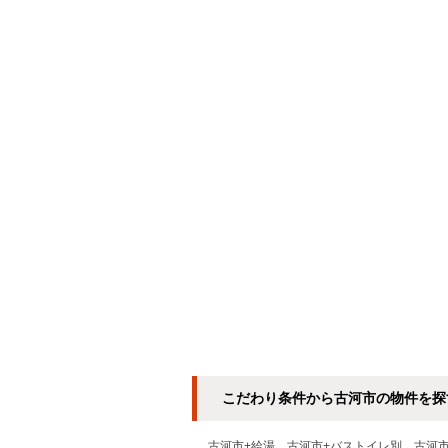
こだわり条件から古河市の物件を探
古河市+給湯
古河市+バストイレ別
古河