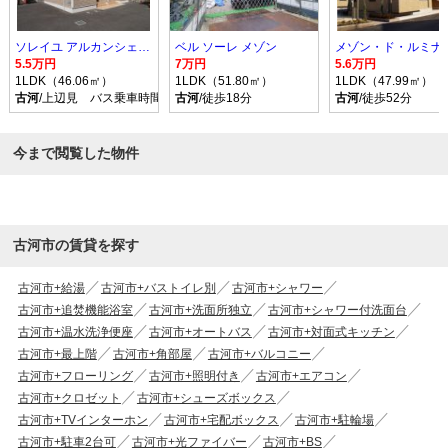
ソレイユ アルカンシェル Ｂ
ベル ソーレ メゾン
メゾン・ド・ルミナス
5.5万円
7万円
5.6万円
1LDK（46.06㎡）
1LDK（51.80㎡）
1LDK（47.99㎡）
古河
/上辺見 バス乗車時間10分 停歩9分
古河
/徒歩18分
古河
/徒歩52分
今まで閲覧した物件
古河市の賃貸を探す
古河市+給湯
古河市+バストイレ別
古河市+シャワー
古河市+追焚機能浴室
古河市+洗面所独立
古河市+シャワー付洗面台
古河市+温水洗浄便座
古河市+オートバス
古河市+対面式キッチン
古河市+最上階
古河市+角部屋
古河市+バルコニー
古河市+フローリング
古河市+照明付き
古河市+エアコン
古河市+クロゼット
古河市+シューズボックス
古河市+TVインターホン
古河市+宅配ボックス
古河市+駐輪場
古河市+駐車2台可
古河市+光ファイバー
古河市+BS