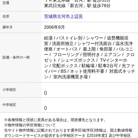
ＪＲ東北本線「古河」駅 徒歩33分
交通
東武日光線「新古河」駅 徒歩78分
茨城県古河市上辺見
住所
2006年9月
築年月
給湯 / バストイレ別 / シャワー / 追焚機能浴
室 / 洗面所独立 / シャワー付洗面台 / 温水洗浄
便座 / オートバス / 最上階 / 角部屋 / バルコニ
ー / フローリング / 照明付き / エアコン / クロ
設備・条件の一例
ゼット / シューズボックス / TVインターホ
ン / 宅配ボックス / 駐輪場 / 駐車2台可 / 光ファ
イバー / BS / ネット使用料不要 / 対面式キッチ
ン / 室内洗濯機置き場 /
小学校区
()
中学校区
()
※各種情報と現状に差異がある場合は、現状優先となります。
※物件情報の学区情報について
当サイト物件情報に記載されております通学区域(学区)情報は、国土数値情報
ダウンロードサービスが提供する小学校区データ【2016年度】及び中学校区