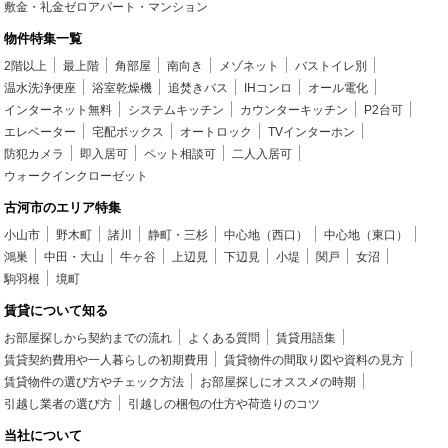
敷金・礼金ゼロアパート・マンション
物件特集一覧
2階以上
最上階
角部屋
南向き
メゾネット
バストイレ別
温水洗浄便座
浴室乾燥機
追焚きバス
IHコンロ
オール電化
インターネット無料
システムキッチン
カウンターキッチン
P2台可
エレベーター
宅配ボックス
オートロック
TVインターホン
防犯カメラ
即入居可
ペット相談可
二人入居可
ウォークインクローゼット
古河市のエリア特集
小山市
野木町
諸川
静町・三杉
中心地（西口）
中心地（東口）
鴻巣
中田・大山
牛ヶ谷
上辺見
下辺見
小堤
関戸
女沼
駒羽根
境町
賃貸について知る
お部屋探しから契約までの流れ
よくある質問
賃貸用語集
賃貸契約費用や一人暮らしの初期費用
賃貸物件の間取り図や資料の見方
賃貸物件の選び方やチェック方法
お部屋探しにオススメの時期
引越し業者の選び方
引越しの梱包の仕方や荷造りのコツ
当社について