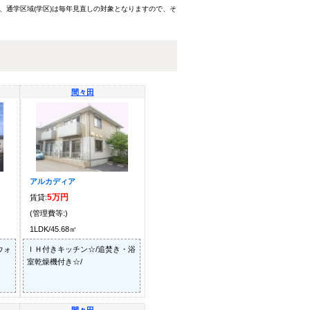
、通学区域(学区)は毎年見直しの対象となりますので、そ
間々田
アルカディア
5万円
賃貸:
(管理費等:)
1LDK/45.68㎡
ウォ
ＩＨ付きキッチン☆/追焚き・浴
室乾燥機付き☆/