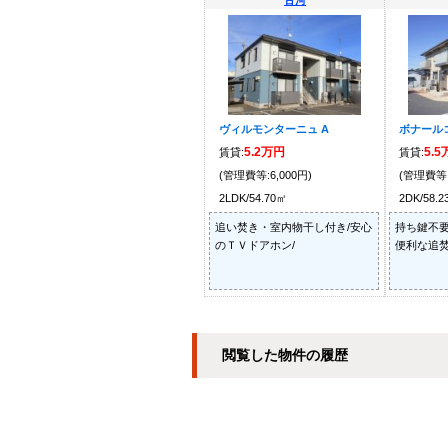
古河
ヴィルモンターニュ A
ボナール
5.2万円
5.
賃貸:
賃貸:
(管理費等:6,000円)
(管理費等:
2LDK/54.70㎡
2DK/58.
追い焚き・室内物干し付き/安心
持ち鍵不要
のＴＶドアホン/
便利な追焚
閲覧した物件の履歴