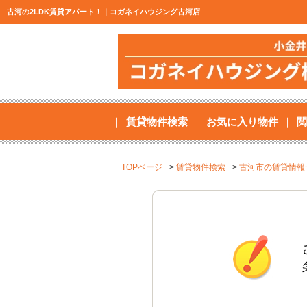
古河の2LDK賃貸アパート！｜コガネイハウジング古河店
賃貸物件検索
お気に入り物件
閲
TOPページ
賃貸物件検索
古河市の賃貸情報