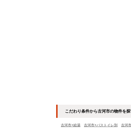
こだわり条件から古河市の物件を探
古河市+給湯
古河市+バストイレ別
古河