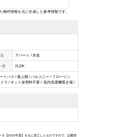
た物件情報を元に生成した参考情報です。
構造
アパート / 木造
一例
2LDK
オートバス / 最上階 / バルコニー / フローリン
防犯カメラ / ネット使用料不要 / 室内洗濯機置き場 /
ータ【2016年度】を元に加工したものですので、記載情