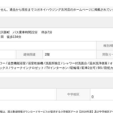
ません。過去から現在までコガネイハウジング古河店のホームぺージに掲載されてい
川新町 バス乗車時間22分 停歩7分
田 徒歩134分
種別/
建物階建
2階
間取り
ワー / 追焚機能浴室 / 浴室乾燥機 / 洗面所独立 / シャワー付洗面台 / 温水洗浄便座 / 
ックス / ウォークインクロゼット / TVインターホン / 駐輪場 / 駐車2台可 / BS / 
中学校区
()
情報は、国土数値情報ダウンロードサービスが提供する小学校区データ【2016年度】及び中学校区デ