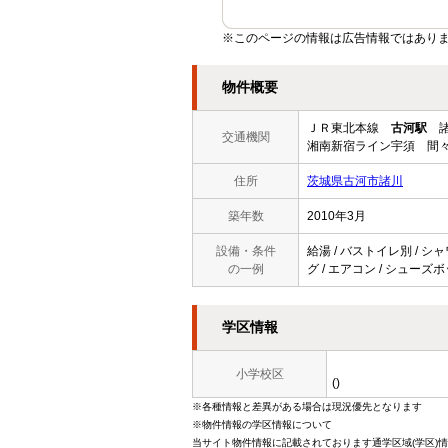
※このページの情報は広告情報ではあり
物件概要
ＪＲ東北本線
古河駅
諸
交通機関
湘南新宿ライン宇須 間々
住所
茨城県古河市諸川
築年数
2010年3月
設備・条件
給湯 / バストイレ別 / シャ
の一例
グ / エアコン / シューズボ
学区情報
小学校区
()
※各種情報と差異がある場合は現況優先となります
※物件情報の学区情報について
当サイト物件情報に記載されております通学区域(学区)