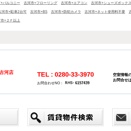
市+バルコニー
古河市+フローリング
古河市+エアコン
古河市+シューズボック
古河市+駐車2台可
古河市+BS
古河市+防犯カメラ
古河市+ネット使用料不要
河市+２Ｆ以上
古河店
TEL : 0280-33-3970
空室情報
お問合せ
6157439
お問合わせNO：