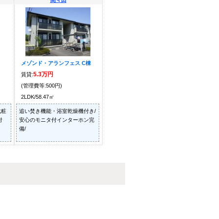
間々田
メゾンド・アランフェス C棟
5.3万円
賃貸:
(管理費等:500円)
2LDK/58.47㎡
化粧
追い焚き機能・浴室乾燥機付き/
付
安心のモニタ付インターホン完
備/