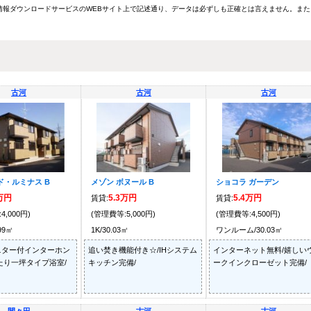
報ダウンロードサービスのWEBサイト上で記述通り、データは必ずしも正確とは言えません。また
古河
古河
古河
ド・ルミナス B
メゾン ボヌール B
ショコラ ガーデン
6万円
5.3万円
5.4万円
賃貸:
賃貸:
4,000円)
(管理費等:5,000円)
(管理費等:4,500円)
.99㎡
1K/30.03㎡
ワンルーム/30.03㎡
ニター付インターホン
追い焚き機能付き☆/IHシステム
インターネット無料/嬉しい
たり一坪タイプ浴室/
キッチン完備/
ークインクローゼット完備/