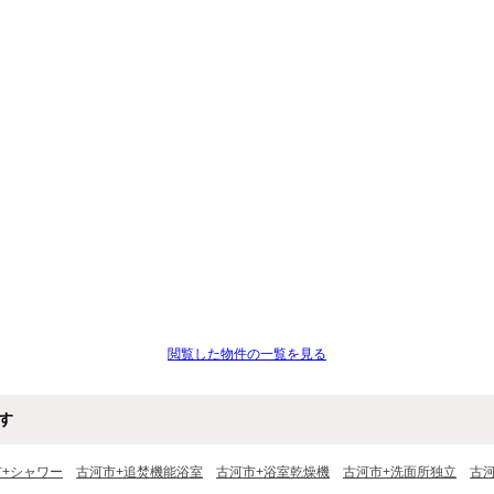
閲覧した物件の一覧を見る
す
市+シャワー
古河市+追焚機能浴室
古河市+浴室乾燥機
古河市+洗面所独立
古