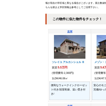
報が現在の学区域と異なる場合がございます。国土数値情
ちらを踏まえ学区情報は参考としてご活用下さい。
この物件に似た物件をチェック！
古河
ソレイユ アルカンシェル Ｂ
メゾン・
5.5万円
5.
賃貸:
賃貸:
(管理費等:2,300円)
(管理費等:
1LDK/46.06㎡
1LDK/47
便利なウォークインクローゼッ
安心のモ
ト付き/浴室乾燥、追い焚き付
完備/ゆっ
き/