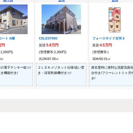
間々田
古河
古河
コート A棟
CELESTINO
フォースサイド古河 II
5万円
5.9万円
4.5万円
賃貸:
賃貸:
1,000円)
(管理費等:2,300円)
(管理費等:)
23㎡
2LDK/67.05㎡
3DK/50.01㎡
の電子テンキー錠☆/
２ＬＤＫメゾネット仕様/追い焚
身支度時に便利な洗髪洗面
き機能付き/
き・浴室乾燥機付き☆/
台付き/フリーレント１ヶ月
き/