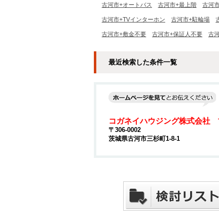
古河市+オートバス
古河市+最上階
古河
古河市+TVインターホン
古河市+駐輪場
古河市+敷金不要
古河市+保証人不要
古
最近検索した条件一覧
コガネイハウジング株式会社 
〒306-0002
茨城県古河市三杉町1-8-1