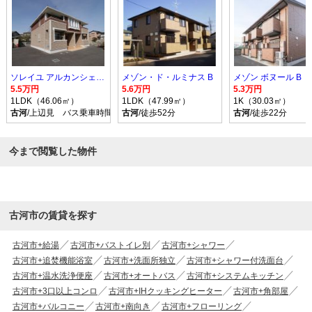
ソレイユ アルカンシェル Ｂ
メゾン・ド・ルミナス B
メゾン ボヌール B
5.5万円
5.6万円
5.3万円
1LDK（46.06㎡）
1LDK（47.99㎡）
1K（30.03㎡）
古河
/上辺見 バス乗車時間10分 停歩9分
古河
/徒歩52分
古河
/徒歩22分
今まで閲覧した物件
古河市の賃貸を探す
古河市+給湯
古河市+バストイレ別
古河市+シャワー
古河市+追焚機能浴室
古河市+洗面所独立
古河市+シャワー付洗面台
古河市+温水洗浄便座
古河市+オートバス
古河市+システムキッチン
古河市+3口以上コンロ
古河市+IHクッキングヒーター
古河市+角部屋
古河市+バルコニー
古河市+南向き
古河市+フローリング