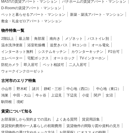
MASTの賃貸アパート・マンション
パナホームの賃貸アパート・マンション
D-Roomの賃貸アパート・マンション
ペットと暮らせるアパート・マンション
新築・築浅アパート・マンション
敷金・礼金ゼロアパート・マンション
物件特集一覧
2階以上
最上階
角部屋
南向き
メゾネット
バストイレ別
温水洗浄便座
浴室乾燥機
追焚きバス
IHコンロ
オール電化
インターネット無料
システムキッチン
カウンターキッチン
P2台可
エレベーター
宅配ボックス
オートロック
TVインターホン
防犯カメラ
即入居可
ペット相談可
二人入居可
ウォークインクローゼット
古河市のエリア特集
小山市
野木町
諸川
静町・三杉
中心地（西口）
中心地（東口）
鴻巣
中田・大山
牛ヶ谷
上辺見
下辺見
小堤
関戸
女沼
駒羽根
境町
賃貸について知る
お部屋探しから契約までの流れ
よくある質問
賃貸用語集
賃貸契約費用や一人暮らしの初期費用
賃貸物件の間取り図や資料の見方
賃貸物件の選び方やチェック方法
お部屋探しにオススメの時期