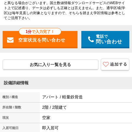
と異なる場合がございます。国土数値情報ダウンロードサービスのWEBサイ
ト上で記述通り、データは必ずしも正確とは言えません。また、通学区域(学
区)は毎年見直しの対象となりますので、そちらを踏まえ学区情報は参考とし
てご活用下さい。
1分
で入力完了！
電話で
問い合わせ
お気に入り一覧を見る
設備詳細情報
アパート / 軽量鉄骨造
種別 / 構造
2階 / 2階建て
所在階 / 階数
空家
現況
即入居可
入居可能日