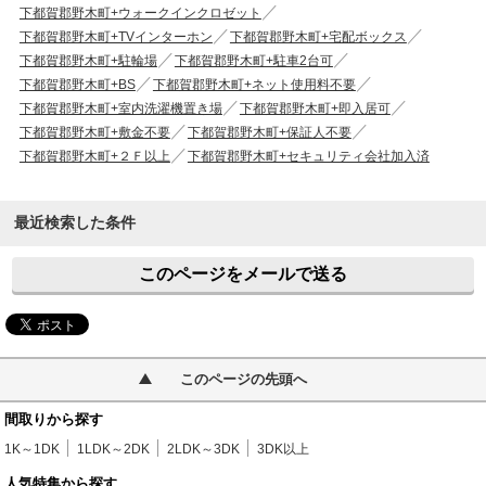
下都賀郡野木町+ウォークインクロゼット
下都賀郡野木町+TVインターホン
下都賀郡野木町+宅配ボックス
下都賀郡野木町+駐輪場
下都賀郡野木町+駐車2台可
下都賀郡野木町+BS
下都賀郡野木町+ネット使用料不要
下都賀郡野木町+室内洗濯機置き場
下都賀郡野木町+即入居可
下都賀郡野木町+敷金不要
下都賀郡野木町+保証人不要
下都賀郡野木町+２Ｆ以上
下都賀郡野木町+セキュリティ会社加入済
最近検索した条件
このページをメールで送る
このページの先頭へ
間取りから探す
1K～1DK
1LDK～2DK
2LDK～3DK
3DK以上
人気特集から探す