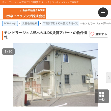
モン ビラージュ A 野木の1LDK賃貸アパート！｜コガネイハウジング古河店
TOPページ
賃貸物件検索
下都賀郡野木町の賃貸情報一覧
モン ビラージュ A 野木
モン ビラージュ A
野木の1LDK賃貸アパートの物件情
報
1 / 30
一覧