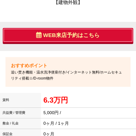
【建物外観】
WEB来店予約はこちら
追い焚き機能・温水洗浄便座付き/インターネット無料/ホームセキュ
リティ搭載☆/D-room物件
6.3万円
賃料
5,000円 /
共益費 / 管理費
0ヶ月 / 1ヶ月
敷金 / 礼金
0ヶ月
保証金