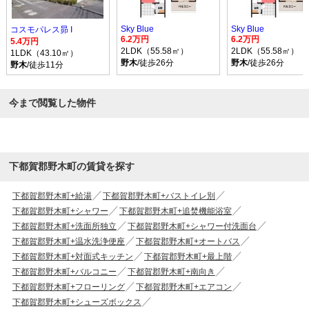
Sky Blue
Sky Blue
コスモパレス昴 I
6.2万円
6.2万円
5.4万円
2LDK（55.58㎡）
2LDK（55.58㎡）
1LDK（43.10㎡）
野木
/徒歩26分
野木
/徒歩26分
野木
/徒歩11分
今まで閲覧した物件
下都賀郡野木町の賃貸を探す
下都賀郡野木町+給湯
下都賀郡野木町+バストイレ別
下都賀郡野木町+シャワー
下都賀郡野木町+追焚機能浴室
下都賀郡野木町+洗面所独立
下都賀郡野木町+シャワー付洗面台
下都賀郡野木町+温水洗浄便座
下都賀郡野木町+オートバス
下都賀郡野木町+対面式キッチン
下都賀郡野木町+最上階
下都賀郡野木町+バルコニー
下都賀郡野木町+南向き
下都賀郡野木町+フローリング
下都賀郡野木町+エアコン
下都賀郡野木町+シューズボックス