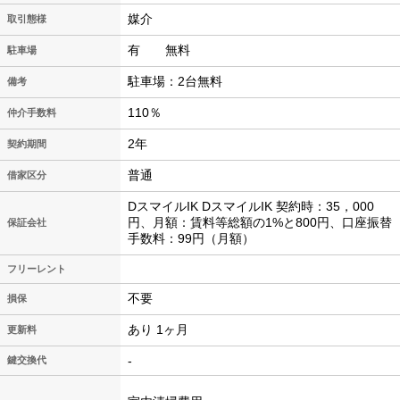
媒介
取引態様
有 無料
駐車場
駐車場：2台無料
備考
110％
仲介手数料
2年
契約期間
普通
借家区分
DスマイルIK DスマイルIK 契約時：35，000
円、月額：賃料等総額の1%と800円、口座振替
保証会社
手数料：99円（月額）
フリーレント
不要
損保
あり 1ヶ月
更新料
-
鍵交換代