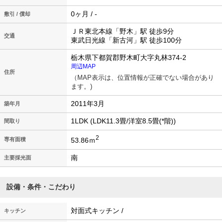
0ヶ月 / -
敷引 / 償却
ＪＲ東北本線「野木」駅 徒歩9分
交通
東武日光線「新古河」駅 徒歩100分
栃木県下都賀郡野木町大字丸林374-2
周辺MAP
住所
（MAP表示は、位置情報が正確でない場合があり
ます。)
2011年3月
築年月
1LDK (LDK11.3畳/洋室8.5畳(*階))
間取り
2
53.86ｍ
専有面積
南
主要採光面
設備・条件・こだわり
対面式キッチン /
キッチン