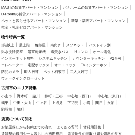
MASTの賃貸アパート・マンション
パナホームの賃貸アパート・マンション
D-Roomの賃貸アパート・マンション
ペットと暮らせるアパート・マンション
新築・築浅アパート・マンション
敷金・礼金ゼロアパート・マンション
物件特集一覧
2階以上
最上階
角部屋
南向き
メゾネット
バストイレ別
温水洗浄便座
浴室乾燥機
追焚きバス
IHコンロ
オール電化
インターネット無料
システムキッチン
カウンターキッチン
P2台可
エレベーター
宅配ボックス
オートロック
TVインターホン
防犯カメラ
即入居可
ペット相談可
二人入居可
ウォークインクローゼット
古河市のエリア特集
小山市
野木町
諸川
静町・三杉
中心地（西口）
中心地（東口）
鴻巣
中田・大山
牛ヶ谷
上辺見
下辺見
小堤
関戸
女沼
駒羽根
境町
賃貸について知る
お部屋探しから契約までの流れ
よくある質問
賃貸用語集
賃貸契約費用や一人暮らしの初期費用
賃貸物件の間取り図や資料の見方