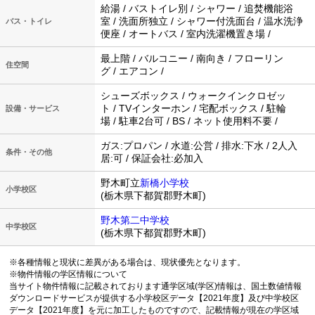
給湯 / バストイレ別 / シャワー / 追焚機能浴
室 / 洗面所独立 / シャワー付洗面台 / 温水洗浄
バス・トイレ
便座 / オートバス / 室内洗濯機置き場 /
最上階 / バルコニー / 南向き / フローリン
住空間
グ / エアコン /
シューズボックス / ウォークインクロゼッ
ト / TVインターホン / 宅配ボックス / 駐輪
設備・サービス
場 / 駐車2台可 / BS / ネット使用料不要 /
ガス:プロパン / 水道:公営 / 排水:下水 / 2人入
条件・その他
居:可 / 保証会社:必加入
野木町立
新橋小学校
小学校区
(栃木県下都賀郡野木町)
野木第二中学校
中学校区
(栃木県下都賀郡野木町)
※各種情報と現状に差異がある場合は、現状優先となります。
※物件情報の学区情報について
当サイト物件情報に記載されております通学区域(学区)情報は、国土数値情報
ダウンロードサービスが提供する小学校区データ【2021年度】及び中学校区
データ【2021年度】を元に加工したものですので、記載情報が現在の学区域