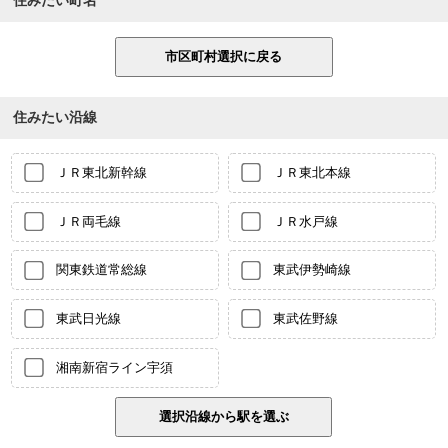
住みたい沿線
ＪＲ東北新幹線
ＪＲ東北本線
ＪＲ両毛線
ＪＲ水戸線
関東鉄道常総線
東武伊勢崎線
東武日光線
東武佐野線
湘南新宿ライン宇須