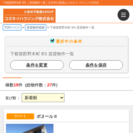
下都賀郡野木町 BS ｜賃貸物件一覧｜古河市の賃貸はコガネイハウジング古河店
TOPページ
賃貸物件検索
下都賀郡野木町 BS 賃貸物件一覧
選択中の条件
下都賀郡野木町 BS 賃貸物件一覧
条件を変更
条件を保存
棟数
19
件 (総物件数：
27
件)
並び順 ：
ボヌール II
アパート