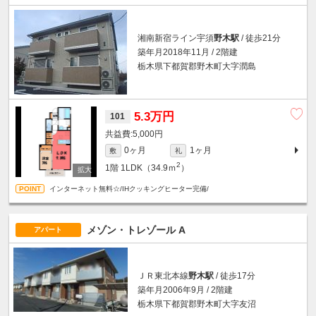
湘南新宿ライン宇須
野木駅
/ 徒歩21分
築年月2018年11月 / 2階建
栃木県下都賀郡野木町大字潤島
5.3万円
101
5,000円
0ヶ月
1ヶ月
敷
礼
2
1階
1LDK（34.9ｍ
）
インターネット無料☆/IHクッキングヒーター完備/
メゾン・トレゾール A
アパート
ＪＲ東北本線
野木駅
/ 徒歩17分
築年月2006年9月 / 2階建
栃木県下都賀郡野木町大字友沼