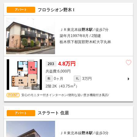
フロラシオン野木 I
アパート
ＪＲ東北本線
野木駅
/ 徒歩7分
築年月1997年8月 / 2階建
栃木県下都賀郡野木町大字丸林
4.8万円
203
6,000円
0ヶ月
3万円
敷
礼
2
2階
2K（43.75ｍ
）
安心のモニター付きインターホン/便利な追い焚き機能付き風呂/
ステラート 住居
アパート
ＪＲ東北本線
野木駅
/ 徒歩3分