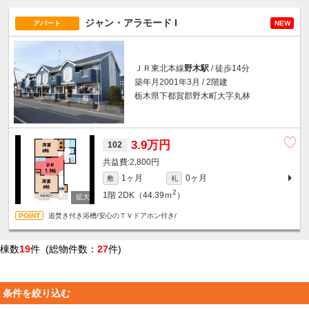
ジャン・アラモード I
アパート
NEW
ＪＲ東北本線
野木駅
/ 徒歩14分
築年月2001年3月 / 2階建
栃木県下都賀郡野木町大字丸林
3.9万円
102
2,800円
1ヶ月
0ヶ月
敷
礼
2
1階
2DK（44.39ｍ
）
追焚き付き浴槽/安心のＴＶドアホン付き/
棟数
19
件 (総物件数：
27
件)
条件を絞り込む