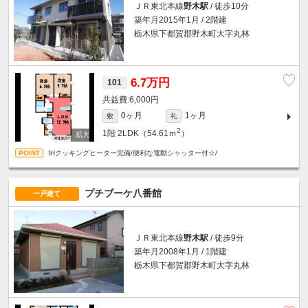
ＪＲ東北本線
野木駅
/ 徒歩10分
築年月2015年1月 / 2階建
栃木県下都賀郡野木町大字丸林
6.7万円
101
6,000円
0ヶ月
1ヶ月
敷
礼
2
1階
2LDK（54.61ｍ
）
IHクッキングヒーター完備/便利な電動シャッター付☆/
プチブーケ八番館
一戸建て
ＪＲ東北本線
野木駅
/ 徒歩9分
築年月2008年1月 / 1階建
栃木県下都賀郡野木町大字丸林