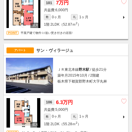
7万円
101
6,000円
0ヶ月
1ヶ月
敷
礼
2
1階
2LDK（52.87ｍ
）
平屋戸建て物件☆/追い焚き付きの浴室/
サン・ヴィラージュ
アパート
ＪＲ東北本線
野木駅
/ 徒歩21分
築年月2015年10月 / 2階建
栃木県下都賀郡野木町大字丸林
6.3万円
106
5,000円
0ヶ月
1ヶ月
敷
礼
2
1階
2LDK（55.28ｍ
）