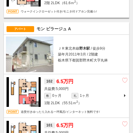
2
2階
2LDK（61.6ｍ
）
ウォークインクローゼット付き/モニタ付ドアホン完備☆/
モン ビラージュ A
アパート
ＪＲ東北本線
野木駅
/ 徒歩9分
築年月2011年3月 / 2階建
栃木県下都賀郡野木町大字丸林
6.5万円
102
5,000円
0ヶ月
1ヶ月
敷
礼
2
1階
2LDK（55.51ｍ
）
追焚付きゆったり入れる一坪風呂/インターネット無料です/
6.5万円
101
5,000円