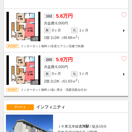
5.6万円
102
6,000円
0ヶ月
1ヶ月
敷
礼
2
1階
1LDK（46.68ｍ
）
インターネット無料☆/全室エアコン完備で快適/
5.9万円
205
6,000円
0ヶ月
1ヶ月
敷
礼
2
2階
2LDK（61.63ｍ
）
インターネット無料☆/追い焚き・洗髪洗面台付き/
インフィニティ
アパート
ＪＲ東北本線
古河駅
/ 徒歩16分