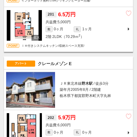
インターネット無料☆/IHクッキングヒーター完備/
6.5万円
201
5,000円
0ヶ月
1ヶ月
敷
礼
2
2階
2LDK（70.29ｍ
）
ＩＨ付きシステムキッチン/収納スペース充実/
クレールメゾン E
アパート
ＪＲ東北本線
野木駅
/ 徒歩3分
築年月2005年8月 / 2階建
栃木県下都賀郡野木町大字丸林
5.9万円
202
6,000円
0ヶ月
0ヶ月
敷
礼