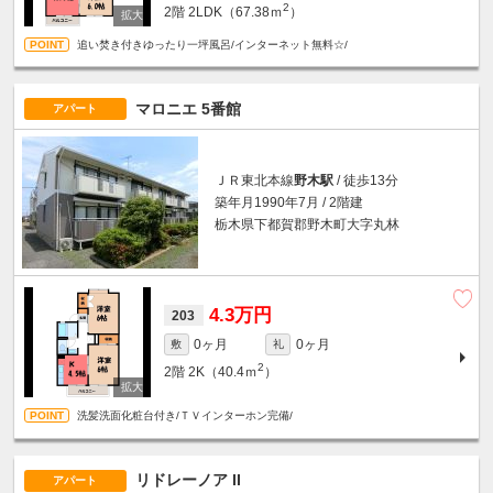
2
2階
2LDK（67.38ｍ
）
追い焚き付きゆったり一坪風呂/インターネット無料☆/
マロニエ 5番館
アパート
ＪＲ東北本線
野木駅
/ 徒歩13分
築年月1990年7月 / 2階建
栃木県下都賀郡野木町大字丸林
4.3万円
203
0ヶ月
0ヶ月
敷
礼
2
2階
2K（40.4ｍ
）
洗髪洗面化粧台付き/ＴＶインターホン完備/
リドレーノア II
アパート