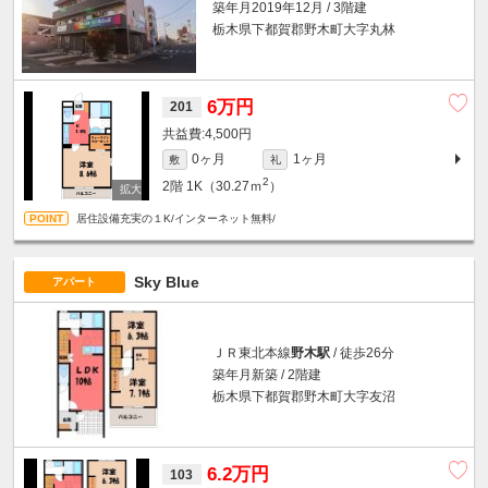
築年月2019年12月 / 3階建
栃木県下都賀郡野木町大字丸林
6万円
201
4,500円
0ヶ月
1ヶ月
敷
礼
2
2階
1K（30.27ｍ
）
居住設備充実の１K/インターネット無料/
Sky Blue
アパート
ＪＲ東北本線
野木駅
/ 徒歩26分
築年月新築 / 2階建
栃木県下都賀郡野木町大字友沼
6.2万円
103