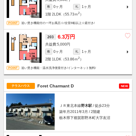
0ヶ月
1ヶ月
敷
礼
2
1階
2LDK（55.73ｍ
）
追い焚き機能付の一坪お風呂☆/全室6帖以上☆庭付き/
6.3万円
203
5,000円
0ヶ月
1ヶ月
敷
礼
2
2階
1LDK（53.86ｍ
）
追い焚き機能・温水洗浄便座付き/インターネット無料/
Foret Charmant D
テラスハウス
NEW
ＪＲ東北本線
野木駅
/ 徒歩23分
築年月2011年3月 / 2階建
栃木県下都賀郡野木町大字友沼