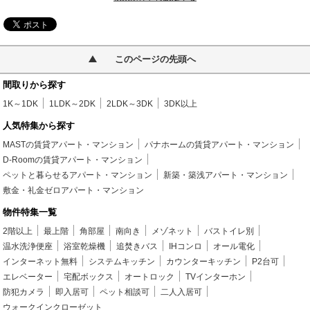
このページの先頭へ
間取りから探す
1K～1DK
1LDK～2DK
2LDK～3DK
3DK以上
人気特集から探す
MASTの賃貸アパート・マンション
パナホームの賃貸アパート・マンション
D-Roomの賃貸アパート・マンション
ペットと暮らせるアパート・マンション
新築・築浅アパート・マンション
敷金・礼金ゼロアパート・マンション
物件特集一覧
2階以上
最上階
角部屋
南向き
メゾネット
バストイレ別
温水洗浄便座
浴室乾燥機
追焚きバス
IHコンロ
オール電化
インターネット無料
システムキッチン
カウンターキッチン
P2台可
エレベーター
宅配ボックス
オートロック
TVインターホン
防犯カメラ
即入居可
ペット相談可
二人入居可
ウォークインクローゼット