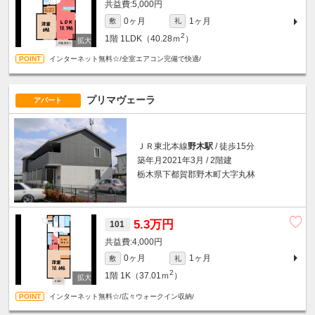
5,000円
0ヶ月
1ヶ月
敷
礼
2
1階
1LDK（40.28ｍ
）
インターネット無料☆/全室エアコン完備で快適/
プリマヴェーラ
アパート
ＪＲ東北本線
野木駅
/ 徒歩15分
築年月2021年3月 / 2階建
栃木県下都賀郡野木町大字丸林
5.3万円
101
4,000円
0ヶ月
1ヶ月
敷
礼
2
1階
1K（37.01ｍ
）
インターネット無料☆/広々ウォークイン収納/