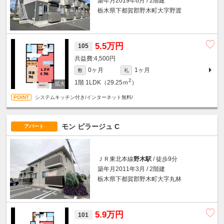
築年月2019年6月 / 2階建
栃木県下都賀郡野木町大字野渡
5.5万円
105
4,500円
0ヶ月
1ヶ月
敷
礼
2
1階
1LDK（29.25ｍ
）
システムキッチン付き/インターネット無料/
モン ビラージュ C
アパート
ＪＲ東北本線
野木駅
/ 徒歩9分
築年月2011年3月 / 2階建
栃木県下都賀郡野木町大字丸林
5.9万円
101