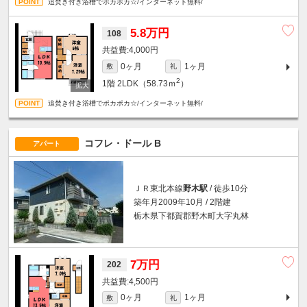
追焚き付き浴槽でポカポカ☆/インターネット無料/
5.8万円
108
4,000円
0ヶ月
1ヶ月
敷
礼
2
1階
2LDK（58.73ｍ
）
追焚き付き浴槽でポカポカ☆/インターネット無料/
コフレ・ドール B
アパート
ＪＲ東北本線
野木駅
/ 徒歩10分
築年月2009年10月 / 2階建
栃木県下都賀郡野木町大字丸林
7万円
202
4,500円
0ヶ月
1ヶ月
敷
礼