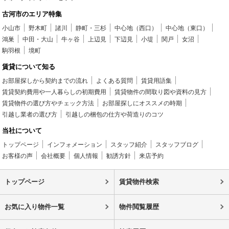
古河市のエリア特集
小山市
野木町
諸川
静町・三杉
中心地（西口）
中心地（東口）
鴻巣
中田・大山
牛ヶ谷
上辺見
下辺見
小堤
関戸
女沼
駒羽根
境町
賃貸について知る
お部屋探しから契約までの流れ
よくある質問
賃貸用語集
賃貸契約費用や一人暮らしの初期費用
賃貸物件の間取り図や資料の見方
賃貸物件の選び方やチェック方法
お部屋探しにオススメの時期
引越し業者の選び方
引越しの梱包の仕方や荷造りのコツ
当社について
トップページ
インフォメーション
スタッフ紹介
スタッフブログ
お客様の声
会社概要
個人情報
勧誘方針
来店予約
トップページ
賃貸物件検索
お気に入り物件一覧
物件閲覧履歴