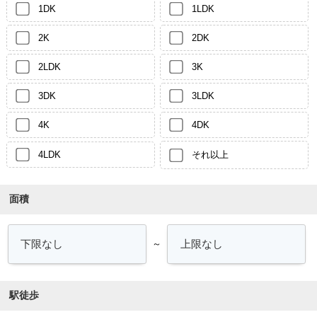
1DK
1LDK
2K
2DK
2LDK
3K
3DK
3LDK
4K
4DK
4LDK
それ以上
面積
～
駅徒歩