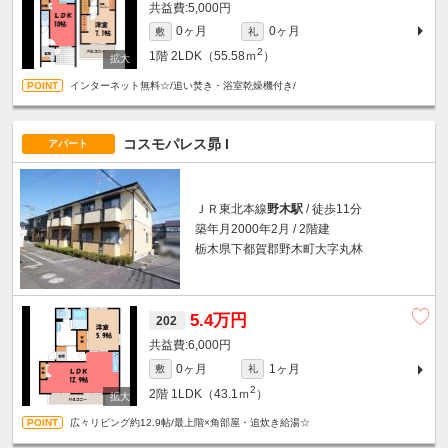
5,000円
0ヶ月
0ヶ月
敷
礼
2
1階
2LDK（55.58ｍ
）
インターネット無料☆/追い焚き・浴室乾燥機付き/
コスモパレス昴 I
アパート
ＪＲ東北本線
野木駅
/ 徒歩11分
築年月2000年2月 / 2階建
栃木県下都賀郡野木町大字丸林
5.4万円
202
6,000円
0ヶ月
1ヶ月
敷
礼
2
2階
1LDK（43.1ｍ
）
広々リビング約12.9帖/最上階×角部屋・追炊き給湯☆