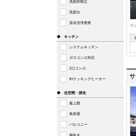
洗面所独立
洗面台
温水洗浄便座
イ
◆ キッチン
システムキッチン
ガスコンロ対応
2口コンロ
サ
IHクッキングヒーター
◆ 住空間・採光
最上階
角部屋
バルコニー
南向き