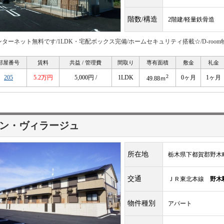
階数/構造
2階建/軽量鉄骨造
ンターネット無料です/1LDK・宅配ボックス完備/ホームセキュリティ搭載☆/D-room
部屋番号
賃料
共益 / 管理費
間取り
専有面積
敷金
礼金
2
205
5.2万円
5,000円 /
1LDK
0ヶ月
1ヶ月
49.88ｍ
ン・ヴィラージュ
所在地
栃木県下都賀郡野木町大
交通
ＪＲ東北本線
野木
物件種別
アパート