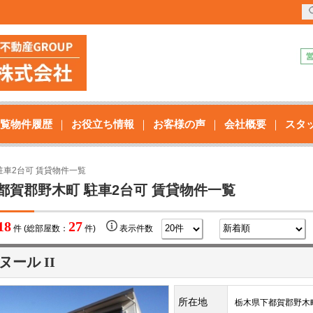
覧物件履歴
お役立ち情報
お客様の声
会社概要
スタ
駐車2台可 賃貸物件一覧
都賀郡野木町 駐車2台可 賃貸物件一覧
18
27
件 (総部屋数：
件)
表示件数
ヌール II
所在地
栃木県下都賀郡野木町