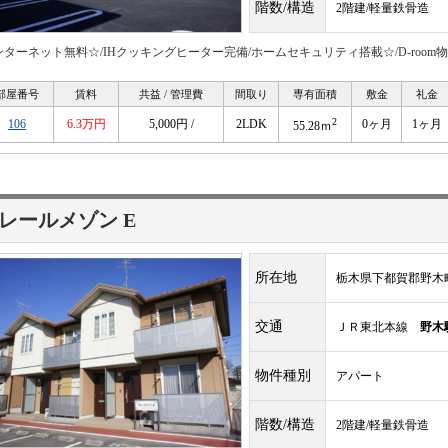
階数/構造
2階建/軽量鉄骨造
ンターネット無料☆/IHクッキングヒーター完備/ホームセキュリティ搭載☆/D-room
部屋番号
賃料
共益 / 管理費
間取り
専有面積
敷金
礼金
2
106
6.3万円
5,000円 /
2LDK
0ヶ月
1ヶ月
55.28ｍ
レールメゾン E
所在地
栃木県下都賀郡野木町大
交通
ＪＲ東北本線
野木
物件種別
アパート
階数/構造
2階建/軽量鉄骨造