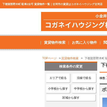
下都賀郡野木町 駐車2台可 賃貸物件一覧｜古河市の賃貸はコガネイハウジング古河店
賃貸物件検索
お気に入り物件
閲
TOPページ
賃貸物件検索
下都賀郡野木町 
下
検索条件の変更
エリアで絞る
沿線で絞る
棟数
小学校から探す
中学校から探す
ボ
区域から探す