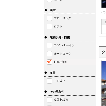
◆ 居室
イ
フローリング
ロフト
◆ 建物設備・防犯
TVインターホン
ク
オートロック
駐車2台可
◆ 条件
２Ｆ以上
◆ その他条件
楽器相談可