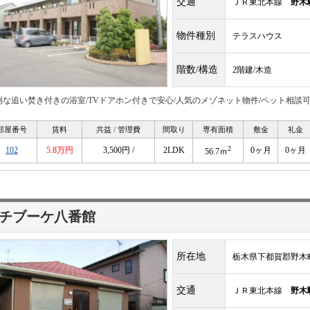
交通
ＪＲ東北本線
野木
物件種別
テラスハウス
階数/構造
2階建/木造
利な追い焚き付きの浴室/TVドアホン付きで安心/人気のメゾネット物件/ペット相談
部屋番号
賃料
共益 / 管理費
間取り
専有面積
敷金
礼金
2
102
5.8万円
3,500円 /
2LDK
0ヶ月
0ヶ月
56.7ｍ
チブーケ八番館
所在地
栃木県下都賀郡野木町
交通
ＪＲ東北本線
野木