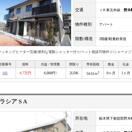
交通
ＪＲ東北本線
野木
物件種別
アパート
階数/構造
2階建/軽量鉄骨造
Hクッキングヒーター完備/便利な電動シャッター付☆/ペット相談可物件☆/シャーメ
部屋番号
賃料
共益 / 管理費
間取り
専有面積
敷金
礼金
2
101
6.7万円
6,000円 /
2LDK
0ヶ月
1ヶ月
54.61ｍ
ラシア S A
所在地
栃木県下都賀郡野木町