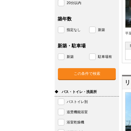
20分以内
築年数
指定なし
新築
平
新築・駐車場
新築
駐車場有
リ
◆ バス・トイレ・洗面所
バストイレ別
追焚機能浴室
浴室乾燥機