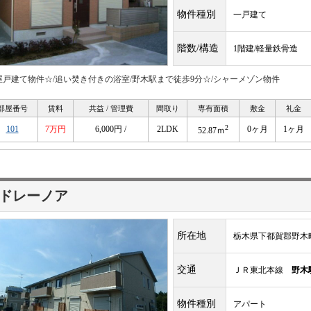
物件種別
一戸建て
階数/構造
1階建/軽量鉄骨造
屋戸建て物件☆/追い焚き付きの浴室/野木駅まで徒歩9分☆/シャーメゾン物件
部屋番号
賃料
共益 / 管理費
間取り
専有面積
敷金
礼金
2
101
7万円
6,000円 /
2LDK
0ヶ月
1ヶ月
52.87ｍ
ドレーノア
所在地
栃木県下都賀郡野木町
交通
ＪＲ東北本線
野木
物件種別
アパート