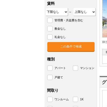
賃料
～
管理費・共益費を含む
敷金なし
礼金なし
I
種別
アパート
マンション
戸建て
グ
間取り
ワンルーム
1K