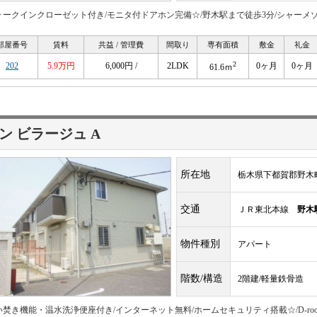
ォークインクローゼット付き/モニタ付ドアホン完備☆/野木駅まで徒歩3分/シャーメ
部屋番号
賃料
共益 / 管理費
間取り
専有面積
敷金
礼金
2
202
5.9万円
6,000円 /
2LDK
0ヶ月
0ヶ月
61.6ｍ
ン ビラージュ A
所在地
栃木県下都賀郡野木町
交通
ＪＲ東北本線
野木
物件種別
アパート
階数/構造
2階建/軽量鉄骨造
い焚き機能・温水洗浄便座付き/インターネット無料/ホームセキュリティ搭載☆/D-ro