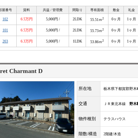
部屋番号
賃料
共益 / 管理費
間取り
専有面積
敷金
礼金
2
102
6.5万円
5,000円 /
2LDK
0ヶ月
1ヶ月
55.51ｍ
2
101
6.5万円
5,000円 /
2LDK
0ヶ月
1ヶ月
55.73ｍ
2
203
6.3万円
5,000円 /
1LDK
0ヶ月
1ヶ月
53.86ｍ
ret Charmant D
所在地
栃木県下都賀郡野木町大
交通
ＪＲ東北本線
野木
物件種別
テラスハウス
階数/構造
2階建/木造