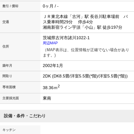
0ヶ月 / -
敷引 / 償却
ＪＲ東北本線「古河」駅 長谷川駐車場前 バ
ス乗車時間29分 停歩4分
交通
湘南新宿ライン宇須「小山」駅 徒歩197分
茨城県古河市諸川1022-1
周辺MAP
住所
（MAP表示は、位置情報が正確でない場合があり
ます。)
2002年1月
築年月
2DK (DK8.5畳/洋室5.5畳(*階)/洋室5.5畳(*階))
間取り
2
38.36ｍ
専有面積
東南
主要採光面
設備・条件・こだわり
キッチン