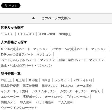
このページの先頭へ
間取りから探す
1K～1DK
1LDK～2DK
2LDK～3DK
3DK以上
人気特集から探す
MASTの賃貸アパート・マンション
パナホームの賃貸アパート・マンション
D-Roomの賃貸アパート・マンション
ペットと暮らせるアパート・マンション
新築・築浅アパート・マンション
敷金・礼金ゼロアパート・マンション
物件特集一覧
2階以上
最上階
角部屋
南向き
メゾネット
バストイレ別
温水洗浄便座
浴室乾燥機
追焚きバス
IHコンロ
オール電化
インターネット無料
システムキッチン
カウンターキッチン
P2台可
エレベーター
宅配ボックス
オートロック
TVインターホン
防犯カメラ
即入居可
ペット相談可
二人入居可
ウォークインクローゼット