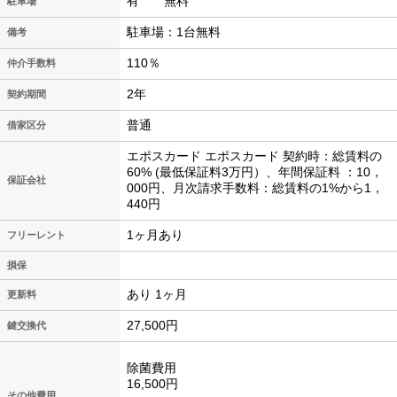
有 無料
駐車場
駐車場：1台無料
備考
110％
仲介手数料
2年
契約期間
普通
借家区分
エポスカード エポスカード 契約時：総賃料の
60% (最低保証料3万円）、年間保証料 ：10，
保証会社
000円、月次請求手数料：総賃料の1%から1，
440円
1ヶ月あり
フリーレント
損保
あり 1ヶ月
更新料
27,500円
鍵交換代
除菌費用
16,500円
その他費用