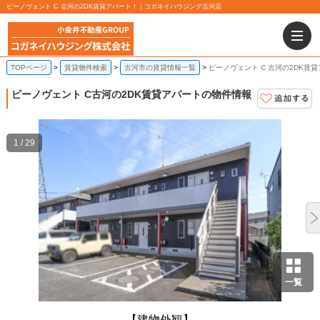
ピーノヴェント C 古河の2DK賃貸アパート！｜コガネイハウジング古河店
TOPページ
賃貸物件検索
古河市の賃貸情報一覧
ピーノヴェント C 古河の2DK賃
ピーノヴェント C
古河の2DK賃貸アパートの物件情報
1 / 29
一覧
【建物外観】