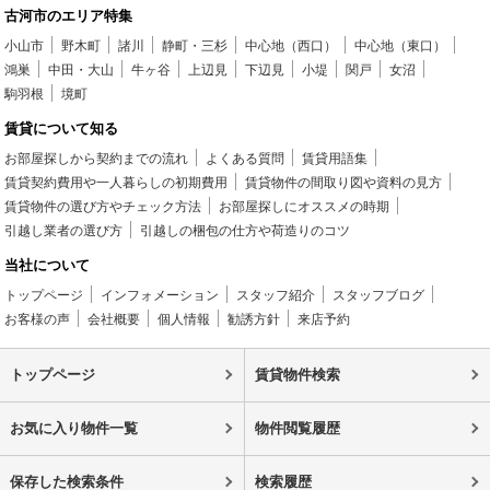
古河市のエリア特集
小山市
野木町
諸川
静町・三杉
中心地（西口）
中心地（東口）
鴻巣
中田・大山
牛ヶ谷
上辺見
下辺見
小堤
関戸
女沼
駒羽根
境町
賃貸について知る
お部屋探しから契約までの流れ
よくある質問
賃貸用語集
賃貸契約費用や一人暮らしの初期費用
賃貸物件の間取り図や資料の見方
賃貸物件の選び方やチェック方法
お部屋探しにオススメの時期
引越し業者の選び方
引越しの梱包の仕方や荷造りのコツ
当社について
トップページ
インフォメーション
スタッフ紹介
スタッフブログ
お客様の声
会社概要
個人情報
勧誘方針
来店予約
トップページ
賃貸物件検索
お気に入り物件一覧
物件閲覧履歴
保存した検索条件
検索履歴