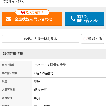
てご活用下さい。
1分
で入力完了！
電話で
問い合わせ
お気に入り一覧を見る
設備詳細情報
アパート / 軽量鉄骨造
種別 / 構造
2階 / 2階建て
所在階 / 階数
空家
現況
即入居可
入居可能日
媒介
取引態様