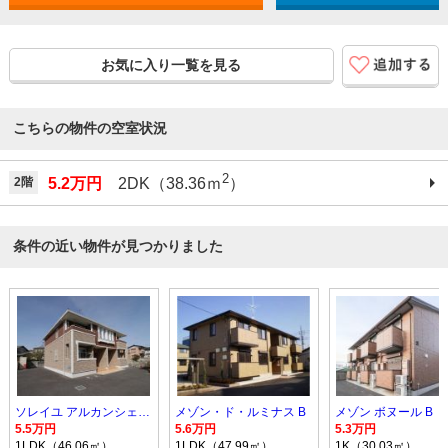
お気に入り一覧を見る
こちらの物件の空室状況
2
2階
5.2万円
2DK（38.36ｍ
）
条件の近い物件が見つかりました
ソレイユ アルカンシェル Ｂ
メゾン・ド・ルミナス B
メゾン ボヌール B
5.5万円
5.6万円
5.3万円
1LDK（46.06㎡）
1LDK（47.99㎡）
1K（30.03㎡）