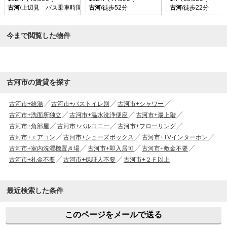
古河
/上辺見 バス乗車時間10分 停歩9分
古河
/徒歩52分
古河
/徒歩22分
今まで閲覧した物件
古河市の賃貸を探す
古河市+給湯
古河市+バストイレ別
古河市+シャワー
古河市+洗面所独立
古河市+温水洗浄便座
古河市+最上階
古河市+角部屋
古河市+バルコニー
古河市+フローリング
古河市+エアコン
古河市+シューズボックス
古河市+TVインターホン
古河市+室内洗濯機置き場
古河市+即入居可
古河市+敷金不要
古河市+礼金不要
古河市+保証人不要
古河市+２Ｆ以上
最近検索した条件
このページをメールで送る