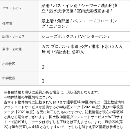
給湯 / バストイレ別 / シャワー / 洗面所独
バス・トイレ
立 / 温水洗浄便座 / 室内洗濯機置き場 /
最上階 / 角部屋 / バルコニー / フローリン
住空間
グ / エアコン /
シューズボックス / TVインターホン /
設備・サービス
ガス:プロパン / 水道:公営 / 排水:下水 / 2人入
条件・その他
居:可 / 保証会社:必加入
小学校区
()
中学校区
()
※各種情報と現状に差異がある場合は、現状優先となります。
※物件情報の学区情報について
当サイト物件情報に記載されております通学区域(学区)情報は、国土数値情報
ダウンロードサービスが提供する小学校区データ【2021年度】及び中学校区
データ【2021年度】を元に加工したものですので、記載情報が現在の学区域
と異なる場合がございます。国土数値情報ダウンロードサービスのWEBサイ
ト上で記述通り、データは必ずしも正確とは言えません。また、通学区域(学
区)は毎年見直しの対象となりますので、そちらを踏まえ学区情報は参考とし