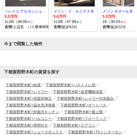
ソレイユ アルカンシェル Ｂ
メゾン・ド・ルミナス B
メゾン ボヌール B
5.5万円
5.6万円
5.3万円
1LDK（46.06㎡）
1LDK（47.99㎡）
1K（30.03㎡）
古河
/上辺見 バス乗車時間10分 停歩9分
古河
/徒歩52分
古河
/徒歩22分
今まで閲覧した物件
下都賀郡野木町の賃貸を探す
下都賀郡野木町+給湯
下都賀郡野木町+バストイレ別
下都賀郡野木町+シャワー
下都賀郡野木町+追焚機能浴室
下都賀郡野木町+洗面所独立
下都賀郡野木町+シャワー付洗面台
下都賀郡野木町+温水洗浄便座
下都賀郡野木町+オートバス
下都賀郡野木町+対面式キッチン
下都賀郡野木町+最上階
下都賀郡野木町+バルコニー
下都賀郡野木町+フローリング
下都賀郡野木町+照明付き
下都賀郡野木町+エアコン
下都賀郡野木町+シューズボックス
下都賀郡野木町+TVインターホン