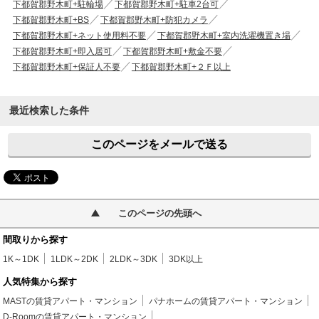
下都賀郡野木町+駐輪場
下都賀郡野木町+駐車2台可
下都賀郡野木町+BS
下都賀郡野木町+防犯カメラ
下都賀郡野木町+ネット使用料不要
下都賀郡野木町+室内洗濯機置き場
下都賀郡野木町+即入居可
下都賀郡野木町+敷金不要
下都賀郡野木町+保証人不要
下都賀郡野木町+２Ｆ以上
最近検索した条件
このページをメールで送る
このページの先頭へ
間取りから探す
1K～1DK
1LDK～2DK
2LDK～3DK
3DK以上
人気特集から探す
MASTの賃貸アパート・マンション
パナホームの賃貸アパート・マンション
D-Roomの賃貸アパート・マンション