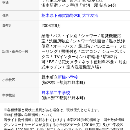
ＪＲ東北本線「野木」駅 徒歩18分
交通
湘南新宿ライン宇須「古河」駅 徒歩64分
栃木県下都賀郡野木町大字友沼
住所
2006年9月
築年月
給湯 / バストイレ別 / シャワー / 追焚機能浴
室 / 洗面所独立 / シャワー付洗面台 / 温水洗浄
便座 / オートバス / 最上階 / バルコニー / フロ
ーリング / 照明付き / エアコン / シューズボッ
設備・条件の一例
クス / TVインターホン / 駐輪場 / 駐車2台
可 / BS / 防犯カメラ / ネット使用料不要 / 対面
式キッチン / 室内洗濯機置き場 /
野木町立
新橋小学校
小学校区
(栃木県下都賀郡野木町)
野木第二中学校
中学校区
(栃木県下都賀郡野木町)
※各種情報と現状に差異がある場合は、現状優先となります。
※物件情報の学区情報について
当サイト物件情報に記載されております通学区域(学区)情報は、国土数値情報
ダウンロードサービスが提供する小学校区データ【2016年度】及び中学校区
データ【2016年度】を元に加工したものですので、記載情報が現在の学区域