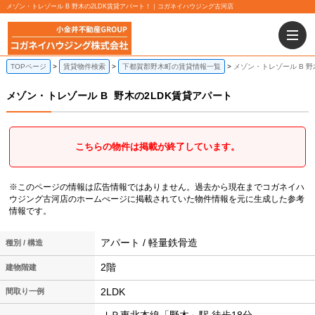
メゾン・トレゾール B 野木の2LDK賃貸アパート！｜コガネイハウジング古河店
TOPページ
賃貸物件検索
下都賀郡野木町の賃貸情報一覧
メゾン・トレゾール B 野
メゾン・トレゾール B
野木の2LDK賃貸アパート
こちらの物件は掲載が終了しています。
※このページの情報は広告情報ではありません。過去から現在までコガネイハ
ウジング古河店のホームぺージに掲載されていた物件情報を元に生成した参考
情報です。
アパート / 軽量鉄骨造
種別 / 構造
2階
建物階建
2LDK
間取り一例