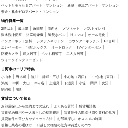
ペットと暮らせるアパート・マンション
新築・築浅アパート・マンション
敷金・礼金ゼロアパート・マンション
物件特集一覧
2階以上
最上階
角部屋
南向き
メゾネット
バストイレ別
温水洗浄便座
浴室乾燥機
追焚きバス
IHコンロ
オール電化
インターネット無料
システムキッチン
カウンターキッチン
P2台可
エレベーター
宅配ボックス
オートロック
TVインターホン
防犯カメラ
即入居可
ペット相談可
二人入居可
ウォークインクローゼット
古河市のエリア特集
小山市
野木町
諸川
静町・三杉
中心地（西口）
中心地（東口）
鴻巣
中田・大山
牛ヶ谷
上辺見
下辺見
小堤
関戸
女沼
駒羽根
境町
賃貸について知る
お部屋探しから契約までの流れ
よくある質問
賃貸用語集
賃貸契約費用や一人暮らしの初期費用
賃貸物件の間取り図や資料の見方
賃貸物件の選び方やチェック方法
お部屋探しにオススメの時期
引越し業者の選び方
引越しの梱包の仕方や荷造りのコツ