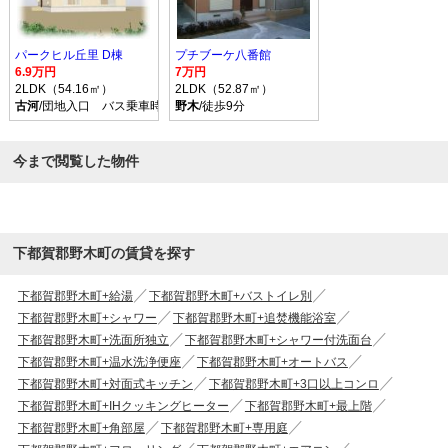
パークヒル丘里 D棟
プチブーケ八番館
6.9万円
7万円
2LDK（54.16㎡）
2LDK（52.87㎡）
古河
/団地入口 バス乗車時間13分 停歩7分
野木
/徒歩9分
今まで閲覧した物件
下都賀郡野木町の賃貸を探す
下都賀郡野木町+給湯
下都賀郡野木町+バストイレ別
下都賀郡野木町+シャワー
下都賀郡野木町+追焚機能浴室
下都賀郡野木町+洗面所独立
下都賀郡野木町+シャワー付洗面台
下都賀郡野木町+温水洗浄便座
下都賀郡野木町+オートバス
下都賀郡野木町+対面式キッチン
下都賀郡野木町+3口以上コンロ
下都賀郡野木町+IHクッキングヒーター
下都賀郡野木町+最上階
下都賀郡野木町+角部屋
下都賀郡野木町+専用庭