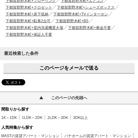
下都賀郡野木町+フローリング
下都賀郡野木町+エアコン
下都賀郡野木町+クロゼット
下都賀郡野木町+シューズボックス
下都賀郡野木町+床下収納
下都賀郡野木町+TVインターホン
下都賀郡野木町+駐車2台可
下都賀郡野木町+BS
下都賀郡野木町+室内洗濯機置き場
下都賀郡野木町+敷金不要
下都賀郡野木町+保証人不要
最近検索した条件
このページをメールで送る
このページの先頭へ
間取りから探す
1K～1DK
1LDK～2DK
2LDK～3DK
3DK以上
人気特集から探す
MASTの賃貸アパート・マンション
パナホームの賃貸アパート・マンション