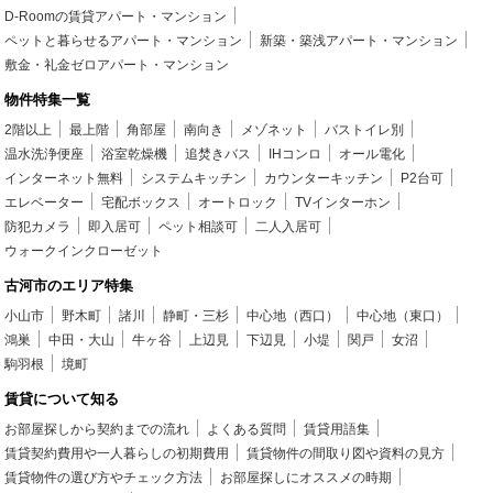
D-Roomの賃貸アパート・マンション
ペットと暮らせるアパート・マンション
新築・築浅アパート・マンション
敷金・礼金ゼロアパート・マンション
物件特集一覧
2階以上
最上階
角部屋
南向き
メゾネット
バストイレ別
温水洗浄便座
浴室乾燥機
追焚きバス
IHコンロ
オール電化
インターネット無料
システムキッチン
カウンターキッチン
P2台可
エレベーター
宅配ボックス
オートロック
TVインターホン
防犯カメラ
即入居可
ペット相談可
二人入居可
ウォークインクローゼット
古河市のエリア特集
小山市
野木町
諸川
静町・三杉
中心地（西口）
中心地（東口）
鴻巣
中田・大山
牛ヶ谷
上辺見
下辺見
小堤
関戸
女沼
駒羽根
境町
賃貸について知る
お部屋探しから契約までの流れ
よくある質問
賃貸用語集
賃貸契約費用や一人暮らしの初期費用
賃貸物件の間取り図や資料の見方
賃貸物件の選び方やチェック方法
お部屋探しにオススメの時期