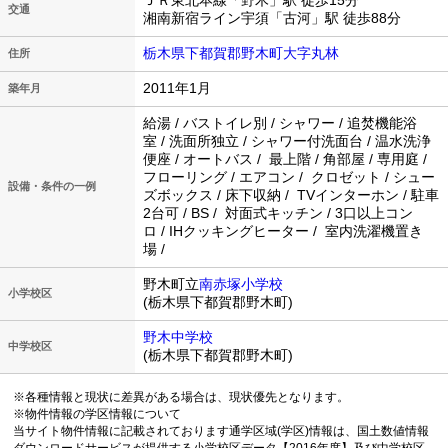
ＪＲ東北本線「野木」駅 徒歩15分
交通
湘南新宿ライン宇須「古河」駅 徒歩88分
栃木県下都賀郡野木町大字丸林
住所
2011年1月
築年月
給湯 / バストイレ別 / シャワー / 追焚機能浴
室 / 洗面所独立 / シャワー付洗面台 / 温水洗浄
便座 / オートバス / 最上階 / 角部屋 / 専用庭 /
フローリング / エアコン / クロゼット / シュー
設備・条件の一例
ズボックス / 床下収納 / TVインターホン / 駐車
2台可 / BS / 対面式キッチン / 3口以上コン
ロ / IHクッキングヒーター / 室内洗濯機置き
場 /
野木町立
南赤塚小学校
小学校区
(栃木県下都賀郡野木町)
野木中学校
中学校区
(栃木県下都賀郡野木町)
※各種情報と現状に差異がある場合は、現状優先となります。
※物件情報の学区情報について
当サイト物件情報に記載されております通学区域(学区)情報は、国土数値情報