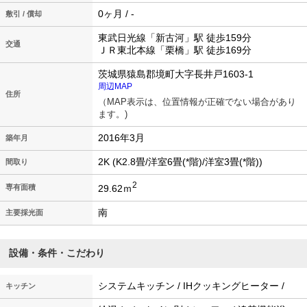
0ヶ月 / -
敷引 / 償却
東武日光線「新古河」駅 徒歩159分
交通
ＪＲ東北本線「栗橋」駅 徒歩169分
茨城県猿島郡境町大字長井戸1603-1
周辺MAP
住所
（MAP表示は、位置情報が正確でない場合があり
ます。)
2016年3月
築年月
2K (K2.8畳/洋室6畳(*階)/洋室3畳(*階))
間取り
2
29.62ｍ
専有面積
南
主要採光面
設備・条件・こだわり
システムキッチン / IHクッキングヒーター /
キッチン