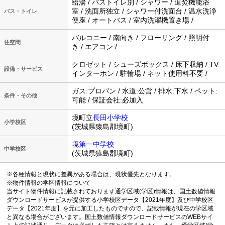
給湯 / バストイレ別 / シャワー / 追焚機能浴
室 / 洗面所独立 / シャワー付洗面台 / 温水洗浄
バス・トイレ
便座 / オートバス / 室内洗濯機置き場 /
バルコニー / 南向き / フローリング / 照明付
住空間
き / エアコン /
クロゼット / シューズボックス / 床下収納 / TV
設備・サービス
インターホン / 駐輪場 / ネット使用料不要 /
ガス:プロパン / 水道:公営 / 排水:下水 / ペット:
条件・その他
可能 / 保証会社:必加入
境町立
長田小学校
小学校区
(茨城県猿島郡境町)
境第一中学校
中学校区
(茨城県猿島郡境町)
※各種情報と現状に差異がある場合は、現状優先となります。
※物件情報の学区情報について
当サイト物件情報に記載されております通学区域(学区)情報は、国土数値情報
ダウンロードサービスが提供する小学校区データ【2021年度】及び中学校区
データ【2021年度】を元に加工したものですので、記載情報が現在の学区域
と異なる場合がございます。国土数値情報ダウンロードサービスのWEBサイ