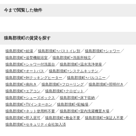
今まで閲覧した物件
猿島郡境町の賃貸を探す
猿島郡境町+給湯
猿島郡境町+バストイレ別
猿島郡境町+シャワー
猿島郡境町+追焚機能浴室
猿島郡境町+洗面所独立
猿島郡境町+シャワー付洗面台
猿島郡境町+温水洗浄便座
猿島郡境町+オートバス
猿島郡境町+システムキッチン
猿島郡境町+IHクッキングヒーター
猿島郡境町+バルコニー
猿島郡境町+南向き
猿島郡境町+フローリング
猿島郡境町+照明付き
猿島郡境町+エアコン
猿島郡境町+クロゼット
猿島郡境町+シューズボックス
猿島郡境町+床下収納
猿島郡境町+TVインターホン
猿島郡境町+駐輪場
猿島郡境町+ネット使用料不要
猿島郡境町+室内洗濯機置き場
猿島郡境町+即入居可
猿島郡境町+敷金不要
猿島郡境町+保証人不要
猿島郡境町+セキュリティ会社加入済