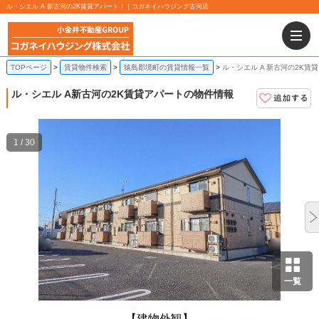
ル・シエル A 新古河の2K賃貸アパート！｜コガネイハウジング古河店
TOPページ
賃貸物件検索
猿島郡境町の賃貸情報一覧
ル・シエル A 新古河の2K賃
ル・シエル A
新古河の2K賃貸アパートの物件情報
1 / 30
一覧
【建物外観】