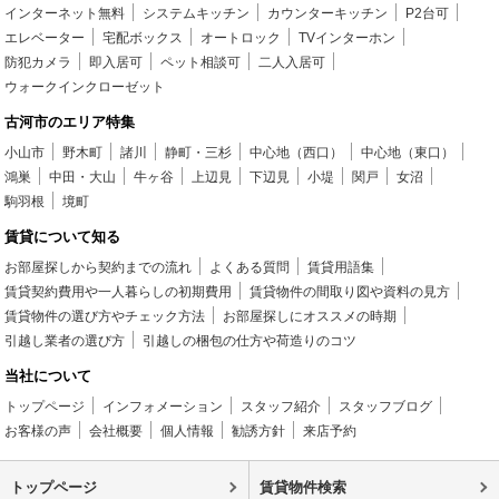
インターネット無料
システムキッチン
カウンターキッチン
P2台可
エレベーター
宅配ボックス
オートロック
TVインターホン
防犯カメラ
即入居可
ペット相談可
二人入居可
ウォークインクローゼット
古河市のエリア特集
小山市
野木町
諸川
静町・三杉
中心地（西口）
中心地（東口）
鴻巣
中田・大山
牛ヶ谷
上辺見
下辺見
小堤
関戸
女沼
駒羽根
境町
賃貸について知る
お部屋探しから契約までの流れ
よくある質問
賃貸用語集
賃貸契約費用や一人暮らしの初期費用
賃貸物件の間取り図や資料の見方
賃貸物件の選び方やチェック方法
お部屋探しにオススメの時期
引越し業者の選び方
引越しの梱包の仕方や荷造りのコツ
当社について
トップページ
インフォメーション
スタッフ紹介
スタッフブログ
お客様の声
会社概要
個人情報
勧誘方針
来店予約
トップページ
賃貸物件検索