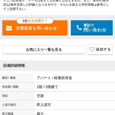
ト上で記述通り、データは必ずしも正確とは言えません。また、通学区域(学
区)は毎年見直しの対象となりますので、そちらを踏まえ学区情報は参考とし
てご活用下さい。
1分
で入力完了！
電話で
問い合わせ
お気に入り一覧を見る
設備詳細情報
アパート / 軽量鉄骨造
種別 / 構造
1階 / 2階建て
所在階 / 階数
空家
現況
即入居可
入居可能日
媒介
取引態様