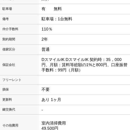
有 無料
駐車場
駐車場：1台無料
備考
110％
仲介手数料
2年
契約期間
普通
借家区分
DスマイルIK DスマイルIK 契約時：35，000
円、月額：賃料等総額の1%と800円、口座振替
保証会社
手数料：99円（月額）
フリーレント
不要
損保
あり 1ヶ月
更新料
-
鍵交換代
室内清掃費用
その他費用
49,500円