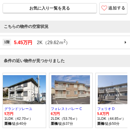
お気に入り一覧を見る
こちらの物件の空室状況
2
1階
5.45万円
2K（29.62ｍ
）
条件の近い物件が見つかりました
グランドソレーユ
フォレストバレー C
フェリオ D
5万円
6万円
5.8万円
1LDK（42.70㎡）
2LDK（53.76㎡）
1LDK（44.85㎡）
栗橋
/徒歩40分
栗橋
/徒歩37分
栗橋
/徒歩50分