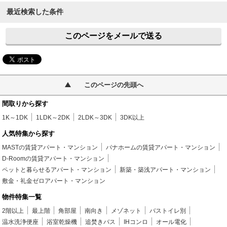
最近検索した条件
このページをメールで送る
このページの先頭へ
間取りから探す
1K～1DK
1LDK～2DK
2LDK～3DK
3DK以上
人気特集から探す
MASTの賃貸アパート・マンション
パナホームの賃貸アパート・マンション
D-Roomの賃貸アパート・マンション
ペットと暮らせるアパート・マンション
新築・築浅アパート・マンション
敷金・礼金ゼロアパート・マンション
物件特集一覧
2階以上
最上階
角部屋
南向き
メゾネット
バストイレ別
温水洗浄便座
浴室乾燥機
追焚きバス
IHコンロ
オール電化