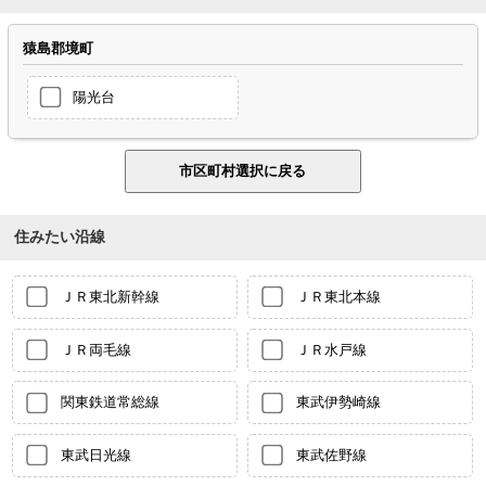
猿島郡境町
陽光台
住みたい沿線
ＪＲ東北新幹線
ＪＲ東北本線
ＪＲ両毛線
ＪＲ水戸線
関東鉄道常総線
東武伊勢崎線
東武日光線
東武佐野線