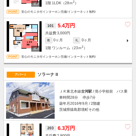
2
1階
1LDK（28ｍ
）
安心のモニタ付インターホン完備/インターネット無料/
5.4万円
101
3,000円
0ヶ月
0ヶ月
敷
礼
2
1階
ワンルーム（23ｍ
）
安心のモニタ付インターホン完備/インターネット無料/
ソラーナ II
アパート
ＪＲ東北本線
古河駅
/ 境小学校前 バス乗
車時間28分 停歩7分
築年月2016年9月 / 2階建
茨城県猿島郡境町その他
6.3万円
203
2,900円