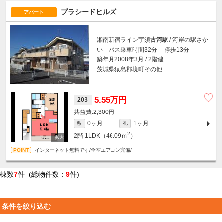
プラシードヒルズ
アパート
湘南新宿ライン宇須
古河駅
/ 河岸の駅さか
い バス乗車時間32分 停歩13分
築年月2008年3月 / 2階建
茨城県猿島郡境町その他
5.55万円
203
2,300円
0ヶ月
1ヶ月
敷
礼
2
2階
1LDK（46.09ｍ
）
インターネット無料です/全室エアコン完備/
棟数
7
件 (総物件数：
9
件)
条件を絞り込む