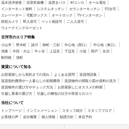
温水洗浄便座
浴室乾燥機
追焚きバス
IHコンロ
オール電化
インターネット無料
システムキッチン
カウンターキッチン
P2台可
エレベーター
宅配ボックス
オートロック
TVインターホン
防犯カメラ
即入居可
ペット相談可
二人入居可
ウォークインクローゼット
古河市のエリア特集
小山市
野木町
諸川
静町・三杉
中心地（西口）
中心地（東口）
鴻巣
中田・大山
牛ヶ谷
上辺見
下辺見
小堤
関戸
女沼
駒羽根
境町
賃貸について知る
お部屋探しから契約までの流れ
よくある質問
賃貸用語集
賃貸契約費用や一人暮らしの初期費用
賃貸物件の間取り図や資料の見方
賃貸物件の選び方やチェック方法
お部屋探しにオススメの時期
引越し業者の選び方
引越しの梱包の仕方や荷造りのコツ
当社について
トップページ
インフォメーション
スタッフ紹介
スタッフブログ
お客様の声
会社概要
個人情報
勧誘方針
来店予約