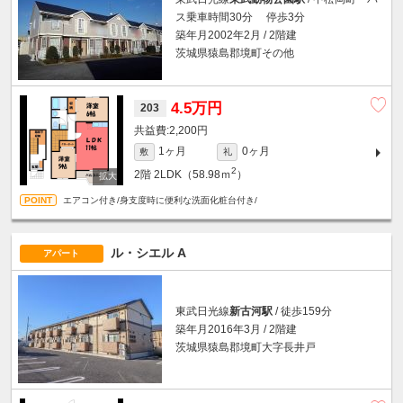
ス乗車時間30分 停歩3分
築年月2002年2月 / 2階建
茨城県猿島郡境町その他
4.5万円
203
2,200円
1ヶ月
0ヶ月
敷
礼
2
2階
2LDK（58.98ｍ
）
エアコン付き/身支度時に便利な洗面化粧台付き/
ル・シエル A
アパート
東武日光線
新古河駅
/ 徒歩159分
築年月2016年3月 / 2階建
茨城県猿島郡境町大字長井戸