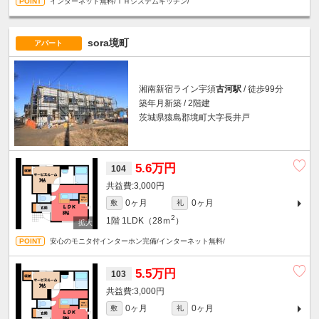
インターネット無料/ＩＨシステムキッチン/
sora境町
アパート
湘南新宿ライン宇須
古河駅
/ 徒歩99分
築年月新築 / 2階建
茨城県猿島郡境町大字長井戸
5.6万円
104
3,000円
0ヶ月
0ヶ月
敷
礼
2
1階
1LDK（28ｍ
）
安心のモニタ付インターホン完備/インターネット無料/
5.5万円
103
3,000円
0ヶ月
0ヶ月
敷
礼