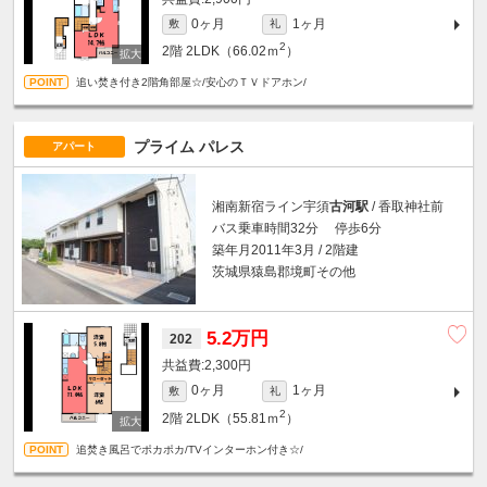
0ヶ月
1ヶ月
敷
礼
2
2階
2LDK（66.02ｍ
）
追い焚き付き2階角部屋☆/安心のＴＶドアホン/
プライム パレス
アパート
湘南新宿ライン宇須
古河駅
/ 香取神社前
バス乗車時間32分 停歩6分
築年月2011年3月 / 2階建
茨城県猿島郡境町その他
5.2万円
202
2,300円
0ヶ月
1ヶ月
敷
礼
2
2階
2LDK（55.81ｍ
）
追焚き風呂でポカポカ/TVインターホン付き☆/