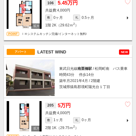
5.45万円
106
4,000円
0ヶ月
0.5ヶ月
敷
礼
2
1階
2K（29.62ｍ
）
ＩＨシステムキッチン完備/インターネット無料/
LATEST WIND
アパート
NEW
東武日光線
南栗橋駅
/ 松岡町南 バス乗車
時間43分 停歩14分
築年月2021年4月 / 2階建
茨城県猿島郡境町陽光台１丁目
5万円
205
4,000円
1ヶ月
0ヶ月
敷
礼
2
2階
1K（29.75ｍ
）