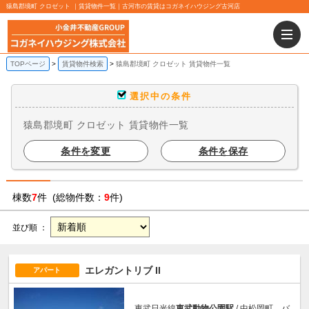
猿島郡境町 クロゼット ｜賃貸物件一覧｜古河市の賃貸はコガネイハウジング古河店
TOPページ
賃貸物件検索
猿島郡境町 クロゼット 賃貸物件一覧
選択中の条件
猿島郡境町 クロゼット 賃貸物件一覧
条件を変更
条件を保存
棟数
7
件 (総物件数：
9
件)
並び順 ：
エレガントリブ II
アパート
東武日光線
東武動物公園駅
/ 中松岡町 バ