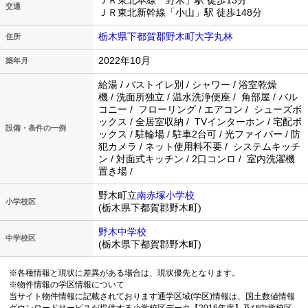
ＪＲ東北本線「野木」駅 徒歩13分
交通
ＪＲ東北新幹線「小山」駅 徒歩148分
栃木県下都賀郡野木町大字丸林
住所
2022年10月
築年月
給湯 / バストイレ別 / シャワー / 浴室乾燥
機 / 洗面所独立 / 温水洗浄便座 / 角部屋 / バル
コニー / フローリング / エアコン / シューズボ
ックス / 全居室収納 / TVインターホン / 宅配ボ
設備・条件の一例
ックス / 駐輪場 / 駐車2台可 / 光ファイバー / 防
犯カメラ / ネット使用料不要 / システムキッチ
ン / 対面式キッチン / 2口コンロ / 室内洗濯機
置き場 /
野木町立
南赤塚小学校
小学校区
(栃木県下都賀郡野木町)
野木中学校
中学校区
(栃木県下都賀郡野木町)
※各種情報と現状に差異がある場合は、現状優先となります。
※物件情報の学区情報について
当サイト物件情報に記載されております通学区域(学区)情報は、国土数値情報