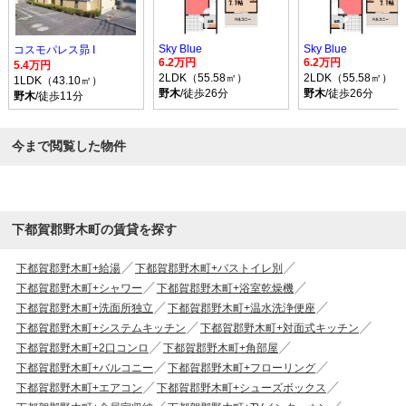
Sky Blue
Sky Blue
コスモパレス昴 I
6.2万円
6.2万円
5.4万円
2LDK（55.58㎡）
2LDK（55.58㎡）
1LDK（43.10㎡）
野木
/徒歩26分
野木
/徒歩26分
野木
/徒歩11分
今まで閲覧した物件
下都賀郡野木町の賃貸を探す
下都賀郡野木町+給湯
下都賀郡野木町+バストイレ別
下都賀郡野木町+シャワー
下都賀郡野木町+浴室乾燥機
下都賀郡野木町+洗面所独立
下都賀郡野木町+温水洗浄便座
下都賀郡野木町+システムキッチン
下都賀郡野木町+対面式キッチン
下都賀郡野木町+2口コンロ
下都賀郡野木町+角部屋
下都賀郡野木町+バルコニー
下都賀郡野木町+フローリング
下都賀郡野木町+エアコン
下都賀郡野木町+シューズボックス