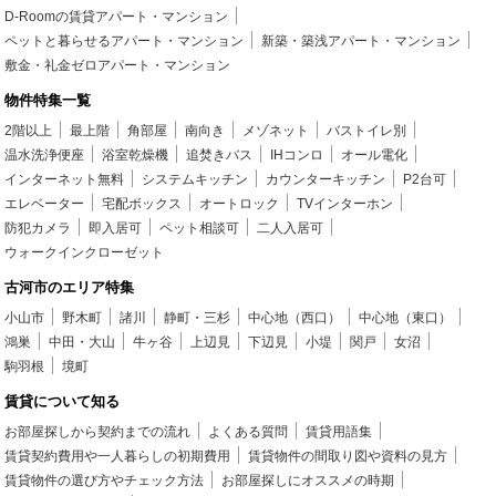
D-Roomの賃貸アパート・マンション
ペットと暮らせるアパート・マンション
新築・築浅アパート・マンション
敷金・礼金ゼロアパート・マンション
物件特集一覧
2階以上
最上階
角部屋
南向き
メゾネット
バストイレ別
温水洗浄便座
浴室乾燥機
追焚きバス
IHコンロ
オール電化
インターネット無料
システムキッチン
カウンターキッチン
P2台可
エレベーター
宅配ボックス
オートロック
TVインターホン
防犯カメラ
即入居可
ペット相談可
二人入居可
ウォークインクローゼット
古河市のエリア特集
小山市
野木町
諸川
静町・三杉
中心地（西口）
中心地（東口）
鴻巣
中田・大山
牛ヶ谷
上辺見
下辺見
小堤
関戸
女沼
駒羽根
境町
賃貸について知る
お部屋探しから契約までの流れ
よくある質問
賃貸用語集
賃貸契約費用や一人暮らしの初期費用
賃貸物件の間取り図や資料の見方
賃貸物件の選び方やチェック方法
お部屋探しにオススメの時期