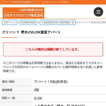
クリーン Y 野木の2LDK賃貸アパート！｜コガネイハウジング古河店
TOPページ
賃貸物件検索
下都賀郡野木町の賃貸情報一覧
クリーン Y 野木の2LD
クリーン Y
野木の2LDK賃貸アパート
こちらの物件は掲載が終了しています。
※このページの情報は広告情報ではありません。過去から現在までコガネイハ
ウジング古河店のホームぺージに掲載されていた物件情報を元に生成した参考
情報です。
アパート / S造(鉄骨造)
種別 / 構造
2階
建物階建
2LDK
間取り一例