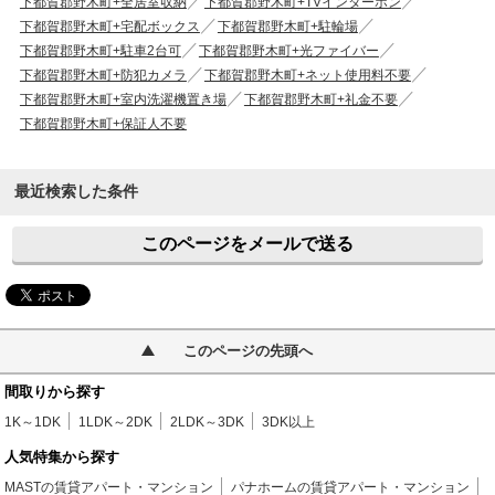
下都賀郡野木町+全居室収納
下都賀郡野木町+TVインターホン
下都賀郡野木町+宅配ボックス
下都賀郡野木町+駐輪場
下都賀郡野木町+駐車2台可
下都賀郡野木町+光ファイバー
下都賀郡野木町+防犯カメラ
下都賀郡野木町+ネット使用料不要
下都賀郡野木町+室内洗濯機置き場
下都賀郡野木町+礼金不要
下都賀郡野木町+保証人不要
最近検索した条件
このページをメールで送る
このページの先頭へ
間取りから探す
1K～1DK
1LDK～2DK
2LDK～3DK
3DK以上
人気特集から探す
MASTの賃貸アパート・マンション
パナホームの賃貸アパート・マンション