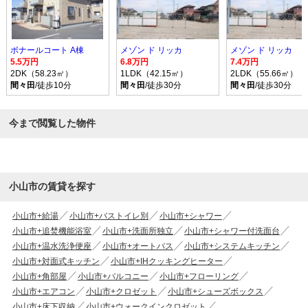
ボナールコート A棟
メゾン ド リッカ
メゾン ド リッカ
5.5万円
6.8万円
7.4万円
2DK（58.23㎡）
1LDK（42.15㎡）
2LDK（55.66㎡）
間々田
/徒歩10分
間々田
/徒歩30分
間々田
/徒歩30分
今まで閲覧した物件
小山市の賃貸を探す
小山市+給湯
小山市+バストイレ別
小山市+シャワー
小山市+追焚機能浴室
小山市+洗面所独立
小山市+シャワー付洗面台
小山市+温水洗浄便座
小山市+オートバス
小山市+システムキッチン
小山市+対面式キッチン
小山市+IHクッキングヒーター
小山市+角部屋
小山市+バルコニー
小山市+フローリング
小山市+エアコン
小山市+クロゼット
小山市+シューズボックス
小山市+床下収納
小山市+ウォークインクロゼット