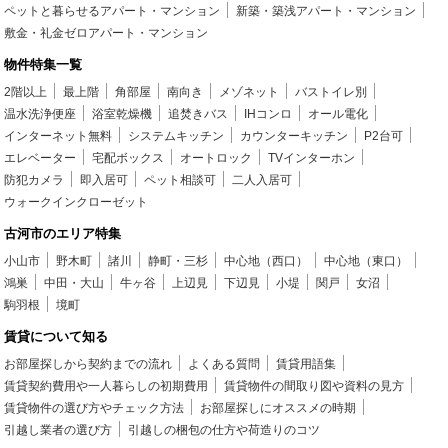
ペットと暮らせるアパート・マンション
新築・築浅アパート・マンション
敷金・礼金ゼロアパート・マンション
物件特集一覧
2階以上
最上階
角部屋
南向き
メゾネット
バストイレ別
温水洗浄便座
浴室乾燥機
追焚きバス
IHコンロ
オール電化
インターネット無料
システムキッチン
カウンターキッチン
P2台可
エレベーター
宅配ボックス
オートロック
TVインターホン
防犯カメラ
即入居可
ペット相談可
二人入居可
ウォークインクローゼット
古河市のエリア特集
小山市
野木町
諸川
静町・三杉
中心地（西口）
中心地（東口）
鴻巣
中田・大山
牛ヶ谷
上辺見
下辺見
小堤
関戸
女沼
駒羽根
境町
賃貸について知る
お部屋探しから契約までの流れ
よくある質問
賃貸用語集
賃貸契約費用や一人暮らしの初期費用
賃貸物件の間取り図や資料の見方
賃貸物件の選び方やチェック方法
お部屋探しにオススメの時期
引越し業者の選び方
引越しの梱包の仕方や荷造りのコツ