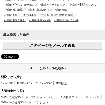
小山市+TVインターホン
小山市+オートロック
小山市+宅配ボックス
小山市+駐輪場
小山市+駐車2台可
小山市+BS
小山市+ネット使用料不要
小山市+室内洗濯機置き場
小山市+即入居可
小山市+敷金不要
小山市+保証人不要
最近検索した条件
このページをメールで送る
このページの先頭へ
間取りから探す
1K～1DK
1LDK～2DK
2LDK～3DK
3DK以上
人気特集から探す
MASTの賃貸アパート・マンション
パナホームの賃貸アパート・マンション
D-Roomの賃貸アパート・マンション