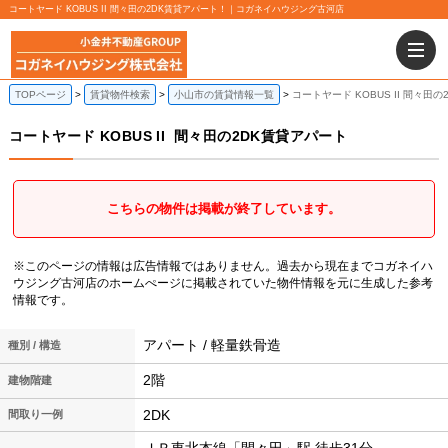
コートヤード KOBUS II 間々田の2DK賃貸アパート！｜コガネイハウジング古河店
TOPページ
賃貸物件検索
小山市の賃貸情報一覧
コートヤード KOBUS II 間々田
コートヤード KOBUS II
間々田の2DK賃貸アパート
こちらの物件は掲載が終了しています。
※このページの情報は広告情報ではありません。過去から現在までコガネイハ
ウジング古河店のホームぺージに掲載されていた物件情報を元に生成した参考
情報です。
アパート / 軽量鉄骨造
種別 / 構造
2階
建物階建
2DK
間取り一例