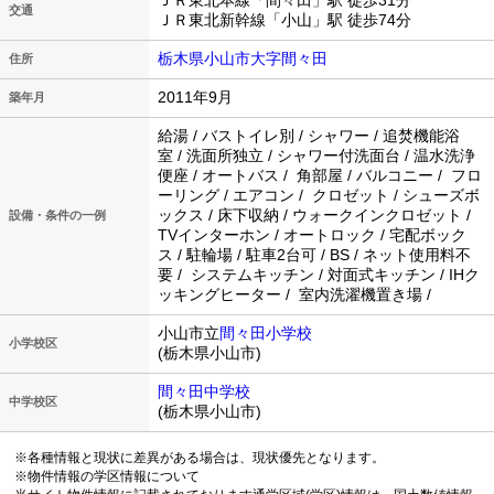
ＪＲ東北本線「間々田」駅 徒歩31分
交通
ＪＲ東北新幹線「小山」駅 徒歩74分
栃木県小山市大字間々田
住所
2011年9月
築年月
給湯 / バストイレ別 / シャワー / 追焚機能浴
室 / 洗面所独立 / シャワー付洗面台 / 温水洗浄
便座 / オートバス / 角部屋 / バルコニー / フロ
ーリング / エアコン / クロゼット / シューズボ
ックス / 床下収納 / ウォークインクロゼット /
設備・条件の一例
TVインターホン / オートロック / 宅配ボック
ス / 駐輪場 / 駐車2台可 / BS / ネット使用料不
要 / システムキッチン / 対面式キッチン / IHク
ッキングヒーター / 室内洗濯機置き場 /
小山市立
間々田小学校
小学校区
(栃木県小山市)
間々田中学校
中学校区
(栃木県小山市)
※各種情報と現状に差異がある場合は、現状優先となります。
※物件情報の学区情報について