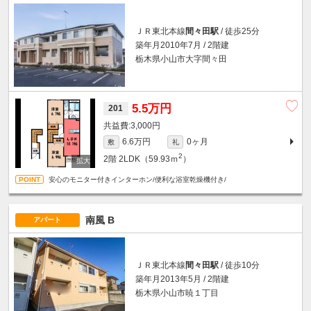
ＪＲ東北本線
間々田駅
/ 徒歩25分
築年月2010年7月 / 2階建
栃木県小山市大字間々田
5.5万円
201
3,000円
6.6万円
0ヶ月
敷
礼
2
2階
2LDK（59.93ｍ
）
安心のモニター付きインターホン/便利な浴室乾燥機付き/
南風 B
アパート
ＪＲ東北本線
間々田駅
/ 徒歩10分
築年月2013年5月 / 2階建
栃木県小山市暁１丁目