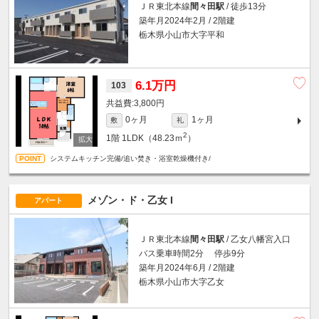
ＪＲ東北本線
間々田駅
/ 徒歩13分
築年月2024年2月 / 2階建
栃木県小山市大字平和
6.1万円
103
3,800円
0ヶ月
1ヶ月
敷
礼
2
1階
1LDK（48.23ｍ
）
システムキッチン完備/追い焚き・浴室乾燥機付き/
メゾン・ド・乙女 I
アパート
ＪＲ東北本線
間々田駅
/ 乙女八幡宮入口
バス乗車時間2分 停歩9分
築年月2024年6月 / 2階建
栃木県小山市大字乙女