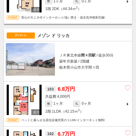
1ヶ月
0ヶ月
敷
礼
2
1階
2DK（44.34ｍ
）
安心のモニタ付インターホン☆/追い焚き・温水洗浄便座完備/
メゾン ド リッカ
アパート
ＪＲ東北本線
間々田駅
/ 徒歩30分
築年月新築 / 2階建
栃木県小山市大字間々田
6.8万円
103
4,000円
1ヶ月
0ヶ月
敷
礼
2
1階
1LDK（42.15ｍ
）
ペットと暮らせる居住設備充実の１LDK/インターネット無料/
6.7万円
102