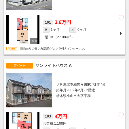
3.6万円
101
1ヶ月
0ヶ月
敷
礼
2
1階
1K（27.08ｍ
）
日当たりの良い角部屋☆/カメラ付きインターホン/
サンライトハウス A
アパート
ＪＲ東北本線
間々田駅
/ 徒歩7分
築年月2002年2月 / 2階建
栃木県小山市大字平和
4万円
103
1,100円