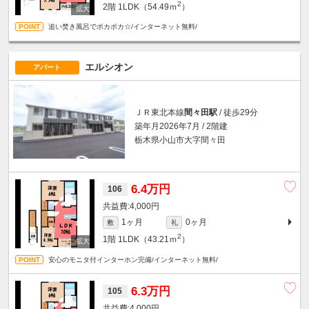
2
2階
1LDK（54.49ｍ
）
追い焚き風呂でポカポカ☆/インターネット無料/
エルシオン
アパート
ＪＲ東北本線
間々田駅
/ 徒歩29分
築年月2026年7月 / 2階建
栃木県小山市大字間々田
6.4万円
106
4,000円
1ヶ月
0ヶ月
敷
礼
2
1階
1LDK（43.21ｍ
）
安心のモニタ付インターホン完備/インターネット無料/
6.3万円
105
4,000円