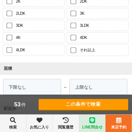
2K
2DK
2LDK
3K
3DK
3LDK
4K
4DK
4LDK
それ以上
面積
～
53
件
駅徒歩
検索
お気に入り
閲覧履歴
LINE問合せ
来店予約