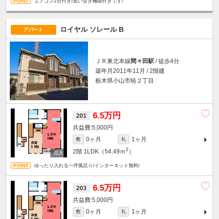
エアコン2台付き/追い焚き機能付きです/
ロイヤル ソレール B
アパート
ＪＲ東北本線
間々田駅
/ 徒歩4分
築年月2011年11月 / 2階建
栃木県小山市暁２丁目
6.5万円
201
5,000円
0ヶ月
1ヶ月
敷
礼
2
2階
1LDK（54.49ｍ
）
ゆったり入れる一坪風呂☆/インターネット無料/
6.5万円
203
5,000円
0ヶ月
1ヶ月
敷
礼