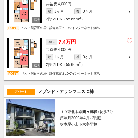
4,000円
1ヶ月
0ヶ月
敷
礼
2
2階
2LDK（55.66ｍ
）
ペット飼育可の居住設備充実２LDK/インターネット無料/
7.4万円
203
4,000円
1ヶ月
0ヶ月
敷
礼
2
2階
2LDK（55.66ｍ
）
ペット飼育可の居住設備充実２LDK/インターネット無料/
メゾンド・アランフェス C棟
アパート
ＪＲ東北本線
間々田駅
/ 徒歩7分
築年月2003年4月 / 2階建
栃木県小山市大字平和