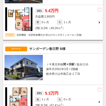
5.4万円
201
2,800円
0ヶ月
1ヶ月
敷
礼
2
2階
1LDK（49.26ｍ
）
追焚機能・浴室乾燥機付き/安心のモニタ付インターホン完備/
サンガーデン春日野 B棟
アパート
ＪＲ東北本線
間々田駅
/ 徒歩11分
築年月2001年3月 / 2階建
栃木県小山市南乙女２丁目
5.3万円
201
1ヶ月
0ヶ月
敷
礼
2
2階
3LDK（67.41ｍ
）