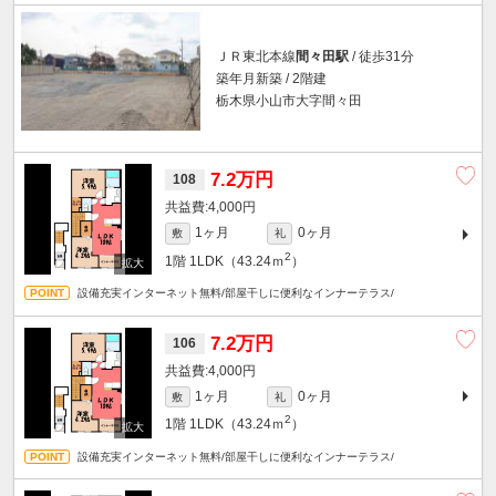
ＪＲ東北本線
間々田駅
/ 徒歩31分
築年月新築 / 2階建
栃木県小山市大字間々田
7.2万円
108
4,000円
1ヶ月
0ヶ月
敷
礼
2
1階
1LDK（43.24ｍ
）
設備充実インターネット無料/部屋干しに便利なインナーテラス/
7.2万円
106
4,000円
1ヶ月
0ヶ月
敷
礼
2
1階
1LDK（43.24ｍ
）
設備充実インターネット無料/部屋干しに便利なインナーテラス/