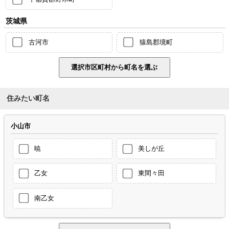
茨城県
古河市
猿島郡境町
住みたい町名
小山市
暁
美しが丘
乙女
東間々田
南乙女