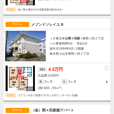
追い焚き風呂付き/洗髪洗面化粧台付き/
メゾンドソレイユ B
アパート
ＪＲ東北本線
間々田駅
/ 東間々田２丁目
バス乗車時間4分 停歩2分
築年月1994年9月 / 2階建
栃木県小山市東間々田２丁目
4.3万円
201
3,000円
0ヶ月
0ヶ月
敷
礼
2
2階
3DK（55ｍ
）
エアコン付きで快適です/モニタ付インターホン完備/
（仮）間々田新築アパート
アパート