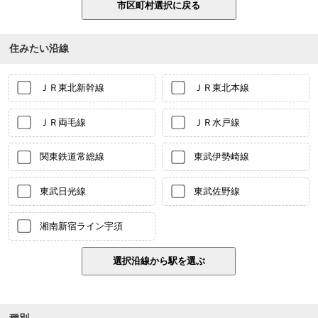
住みたい沿線
ＪＲ東北新幹線
ＪＲ東北本線
ＪＲ両毛線
ＪＲ水戸線
関東鉄道常総線
東武伊勢崎線
東武日光線
東武佐野線
湘南新宿ライン宇須
種別