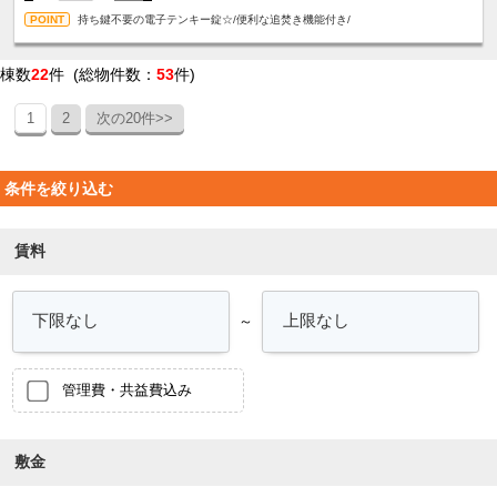
持ち鍵不要の電子テンキー錠☆/便利な追焚き機能付き/
棟数
22
件 (総物件数：
53
件)
1
2
次の20件>>
条件を絞り込む
賃料
～
管理費・共益費込み
敷金