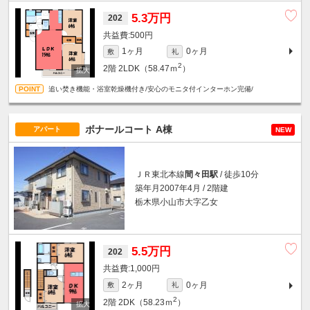
5.3万円
202
500円
1ヶ月
0ヶ月
敷
礼
2
2階
2LDK（58.47ｍ
）
追い焚き機能・浴室乾燥機付き/安心のモニタ付インターホン完備/
ボナールコート A棟
アパート
NEW
ＪＲ東北本線
間々田駅
/ 徒歩10分
築年月2007年4月 / 2階建
栃木県小山市大字乙女
5.5万円
202
1,000円
2ヶ月
0ヶ月
敷
礼
2
2階
2DK（58.23ｍ
）