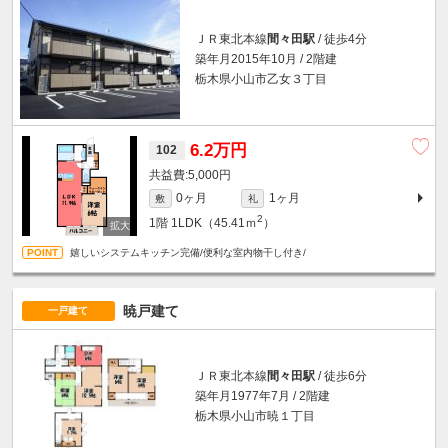
ＪＲ東北本線
間々田駅
/ 徒歩4分
築年月2015年10月 / 2階建
栃木県小山市乙女３丁目
6.2万円
102
5,000円
0ヶ月
1ヶ月
敷
礼
2
1階
1LDK（45.41ｍ
）
嬉しいシステムキッチン完備/便利な室内物干し付き/
暁戸建て
一戸建て
ＪＲ東北本線
間々田駅
/ 徒歩6分
築年月1977年7月 / 2階建
栃木県小山市暁１丁目