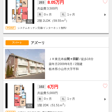
8.05万円
203
3,500円
0ヶ月
1ヶ月
敷
礼
2
2階
2LDK（59.55ｍ
）
システムキッチン完備/インターネット無料/
アズーリ
アパート
ＪＲ東北本線
間々田駅
/ 徒歩16分
築年月2009年8月 / 2階建
栃木県小山市大字平和
6万円
102
5,000円
0ヶ月
1ヶ月
敷
礼
2
1階
2DK（51.51ｍ
）