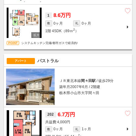
8.6万円
1
0ヶ月
0ヶ月
敷
礼
2
1階
4SDK（89ｍ
）
システムキッチン完備/都市ガスで経済的/
パストラル
アパート
ＪＲ東北本線
間々田駅
/ 徒歩29分
築年月2007年6月 / 2階建
栃木県小山市大字間々田
6.7万円
202
4,000円
0ヶ月
1ヶ月
敷
礼
2