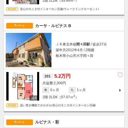
2階
2LDK（55.44ｍ
）
安心のモニタ付インターホン完備/ウォークインクローゼット/
カーサ・ルピナス B
アパート
ＪＲ東北本線
間々田駅
/ 徒歩27分
築年月2012年4月 / 2階建
栃木県小山市大字間々田
5.2万円
201
2,300円
0ヶ月
1ヶ月
敷
礼
2
2階
2LDK（57.07ｍ
）
追い焚き機能でポカポカ/安心のモニタ付インターホン完備/
ルピナス・彩
アパート