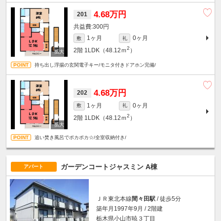
4.68万円
201
300円
1ヶ月
0ヶ月
敷
礼
2
2階
1LDK（48.12ｍ
）
持ち出し浮揚の玄関電子キー/モニタ付きドアホン完備/
4.68万円
202
1ヶ月
0ヶ月
敷
礼
2
2階
1LDK（48.12ｍ
）
追い焚き風呂でポカポカ☆/全室収納付き/
ガーデンコートジャスミン A棟
アパート
ＪＲ東北本線
間々田駅
/ 徒歩5分
築年月1997年9月 / 2階建
栃木県小山市暁３丁目